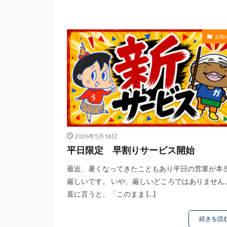
滝波商店
田
神沢川酒造場
花の舞酒造株式会
お知
鄭大世
鈴木
静岡おでん祭
静岡新聞
静
2026年5月18日
平日限定 早割りサービス開始
最近、暑くなってきたこともあり平日の営業が本
厳しいです。 いや、厳しいどころではありません
直に言うと、「このまま […]
続きを読