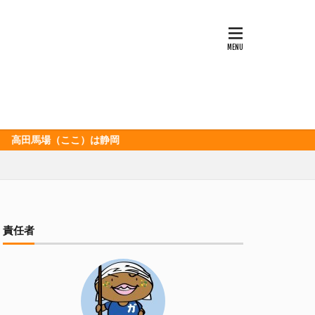
ッソ
キンミヤ
ポロ黒ラベル
セレッソ大阪
ビックボンバーズ
ホッピー
酒造
三和酒造場
場（ここ）は静岡
食品
伊豆急行
グランパス
イオンズ
記念
宮崎本店
責任者
山下メロン園
清
春華堂
森本酒造
湘南ベルマーレ