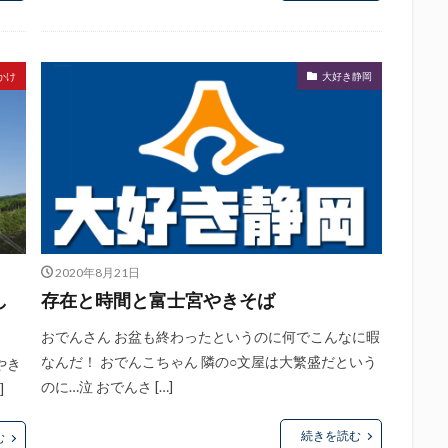
かけ
大好き静岡
2020年8月21日
し
存在と時間と富士宮やきそば
おでんさん お盆も終わったというのに何でこんなに暇
なんだ！ おでんこちゃん 隣の○文屋は大繁盛だという
やき
のに…泣 おでんさ […]
]
続きを読む
む