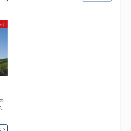
かけ
の
ん
む