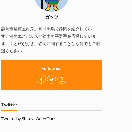
慢
磯自慢酒造
の舞酒造
ガッツ
ズ
赤石聖
静岡市駿河区出身。高田馬場で静岡を紹介していま
静岡おでん
す。清水エスパルスと鈴木将平選手を応援していま
万調ラーメン
す。山と旅が好き。静岡に関することなら何でもご相
談ください。
Follow us!
Twitter
Tweets by ShizokaOdenGuts