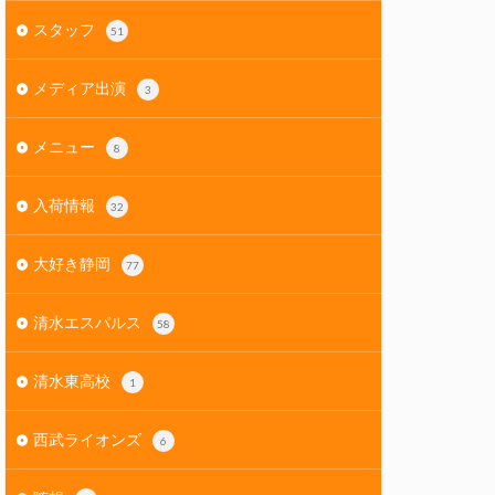
スタッフ
51
メディア出演
3
メニュー
8
入荷情報
32
大好き静岡
77
清水エスパルス
58
清水東高校
1
西武ライオンズ
6