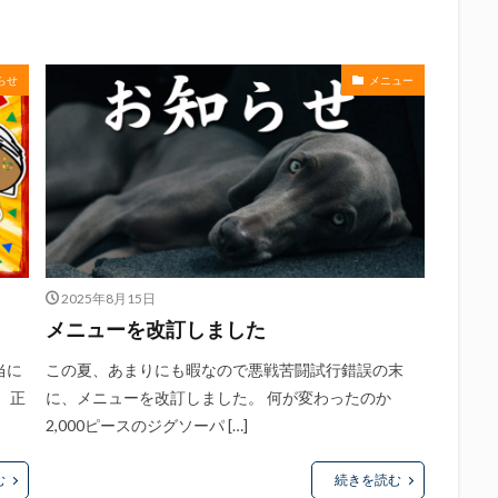
中眼蛇夢
田子の月
百田夏菜子
真卓朗商店
矢魔破
磯自
立教大学
競馬部
米久
肋さん
臥龍梅
花の舞
花
社
英君
英君酒造
葵煎餅本家
藤枝MYFC
西武ライオン
らせ
メニュー
Γ
鈴木将平
鈴木矢魔破
開運
青島みかん
青島酒造
静岡お茶コーラ
静岡のお酒とおでんを愛でる会
静岡の地酒
静岡
岡高校
静岡麦酒
駒越食品
鹿島アントラーズ
黒はんぺん
検索
2025年8月15日
メニューを改訂しました
当に
この夏、あまりにも暇なので悪戦苦闘試行錯誤の末
。正
に、メニューを改訂しました。 何が変わったのか
2,000ピースのジグソーパ […]
む
続きを読む