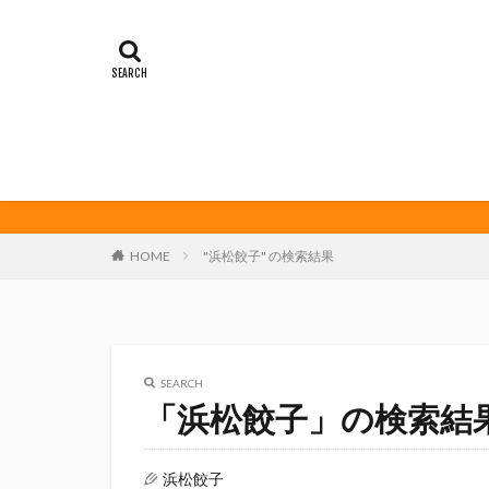
イカゲーム
オレンジデイズ
クリアソン新宿
サンフレッチェ広
ダーツ
トリ
ビッグボンバーズ
マッチ
ヤマ
三島カツオ
HOME
"浜松餃子" の検索結果
修善寺サイダー
君盃酒造
周
堀内謙伍
大
富士宮やきそば
SEARCH
川崎フロンターレ
「浜松餃子」の検索結
春風亭昇太
権田修一
横
浜松餃子