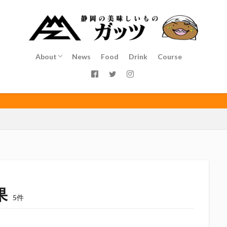
インチキおじさん
エスエスケイフーズ
エスパルス登山部
エルゴラ
カップヌードル
カツオ
カミュ
ガッツ星人
ガンダム
ゴウ清水
サウナしきじ
サガン鳥栖
サッポロビール
サッ
島
シーラック
ジェフユナイテッド市原・千葉
ジュビロ磐田
About
News
Food
Drink
Course
イソース
ドラゴン
バリ勝男クン。
パルちゃん
パワー
Service
Staff
Access
ベアードビール
ベルテックス静岡
ペスト
ペニーゆうすけ
ダネコ
リベロ
ヴィッセル神戸
七尾たくあん
三保
三和
高田馬
三遠ネオフェニックス
下島さん
京都サンガF.C.
伊東市
伊藤
初亀
初亀醸造
勉三さん
勝俣州和
吉田義元
名古屋
年祭
呼び込み君
喜久酔
土井酒造場
型抜き
埼玉西武ラ
村屋酒造場
大道芸
天皇杯
太田焼きそば
安田記念
宝塚
富士正酒造
富士錦
富士錦酒造
小野友樹
山とおでん
平喜酒造
御殿場豆腐
志太泉酒造
日常
日本酒
日
果
5件
木村飲料
杉井酒造
杉錦酒造
東レアローズ静岡
桜まつり
浜F・マリノス
正雪
浦和レッズ
清水エスパルス
清水東高校