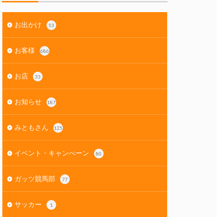
お出かけ
53
お客様
686
お店
33
お知らせ
187
みともさん
125
イベント・キャンぺーン
80
ガッツ競馬部
77
サッカー
1