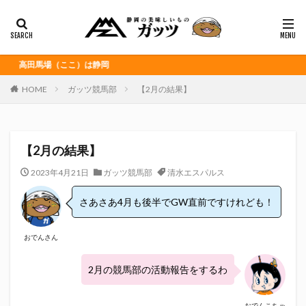
静岡おでん
富士宮やきそば
桜えび
浜松餃子
黒はんぺん
カテゴリー
馬場（ここ）は静岡
HOME
ガッツ競馬部
【2月の結果】
タグ
CITY HUNTER
grenoble
HELLO KITTY
【2月の結果】
Jリーグ
Repubrew
いなば食品
いわてグルージャ盛岡
うなぎパイ
うなぎ芋
2023年4月21日
ガッツ競馬部
清水エスパルス
おがわ
おんな泣かせ
さあさあ4月も後半でGW直前ですけれども！
くふうハヤテベンチャーズ静岡
こっこ
たけしの挑戦状
たけし軍団
ちびまる子
おでんさん
どんどん
はごろもフーズ
みかん
みともさん
2月の競馬部の活動報告をするわ
アスルクラロ沼津
アビスパ福岡
アマンド娘
イカゲーム
インチキおじさん
エスエスケイフーズ
おでんこちゃ