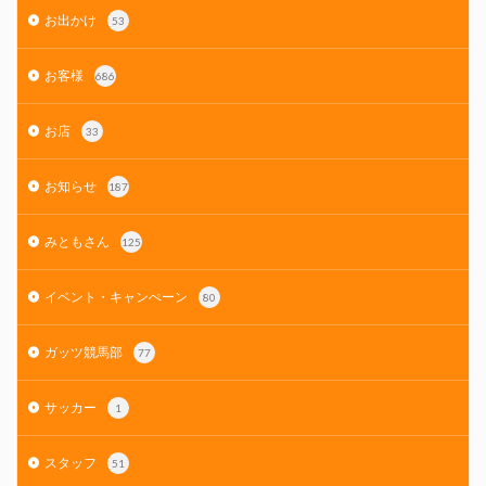
お出かけ
53
お客様
686
お店
33
お知らせ
187
みともさん
125
イベント・キャンぺーン
80
ガッツ競馬部
77
サッカー
1
スタッフ
51