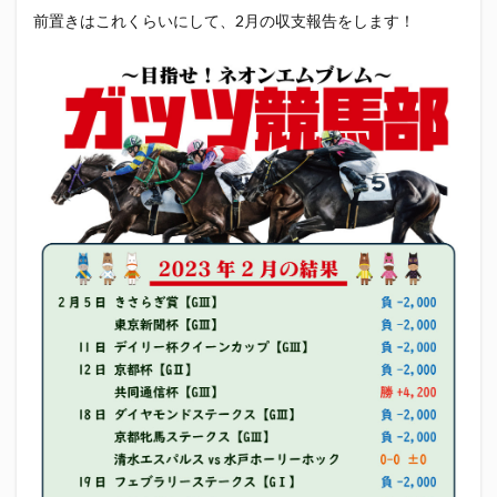
初亀
初亀醸造
勉三さん
勝俣州和
前置きはこれくらいにして、2月の収支報告をします！
吉田義元
名古屋グランパス
君盃酒造
周年祭
呼び込み君
喜久酔
土井酒造場
型抜き
埼玉西武ライオンズ
堀内謙伍
大村屋酒造場
大道芸
天皇杯
太田焼きそば
安田記念
宝塚記念
宮崎本店
富士宮やきそば
富士正酒造
富士錦
富士錦酒造
小野友樹
山とおでん
山下メロン園
川崎フロンターレ
平喜酒造
御殿場豆腐
志太泉酒造
日常
日本酒
日清
春華堂
春風亭昇太
木村飲料
杉井酒造
杉錦酒造
東レアローズ静岡
桜まつり
森本酒造
権田修一
横浜F・マリノス
正雪
浦和レッズ
清水エスパルス
清水東高校
湘南ベルマーレ
滝波商店
田中眼蛇夢
田子の月
百田夏菜子