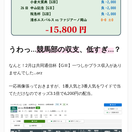
真卓朗商店
矢魔破
磯自慢
磯自慢酒造
神沢川酒造場
立教大学
競馬部
米久
肋さん
臥龍梅
花の舞
花の舞酒造
花の舞酒造株式会社
英君
英君酒造
葵煎餅本家
藤枝MYFC
西武ライオンズ
うわっ…
競馬部の収支
、
低すぎ…
？
赤石聖
鄭大世
鈴木Γ
鈴木将平
鈴木矢魔破
開運
青島みかん
青島酒造
なんと！2月は共同通信杯【GⅢ】一つしかプラス収入があり
静岡おでん
静岡おでん祭
静岡お茶コーラ
ませんでした…orz
静岡のお酒とおでんを愛でる会
静岡の地酒
静岡万調ラーメン
静岡新聞
静岡高校
一応画像張っておきますが、1番人気と3番人気をワイドで当
静岡麦酒
駒越食品
鹿島アントラーズ
てただけなのでオッズ3.1倍で6,200円の配当。
黒はんぺん
検索