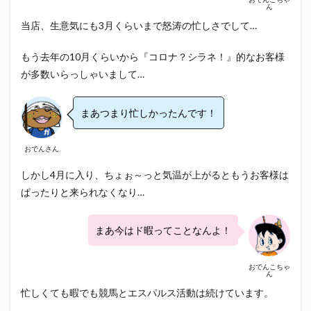
エスパルス登山部
エルゴラッソ
オレンジデイズ
ん
当店、生意気にも3月くらいまで怒涛の忙しさでして…
カップヌードル
カツオ
カミュ
ガッツ星人
ガンダム
キンミヤ
クリアソン新宿
ゴウ清水
もう去年の10月くらいから『コロナ？シラネ！』的なお客様
サウナしきじ
サガン鳥栖
サッポロビール
が多数いらっしゃいまして…
サッポロ黒ラベル
サンフレッチェ広島
シーラック
ジェフユナイテッド市原・千葉
ジュビロ磐田
まあつまり忙しかったんです！
セレッソ大阪
ダーツ
トリイソース
ドラゴン
おでんさん
バリ勝男クン。
パルちゃん
パワー
しかし4月に入り、ちょぉ～っと気温が上がるともうお客様は
ビックボンバーズ
ビッグボンバーズ
ぱったりと来られなくなり…
ベアードビール
ベルテックス静岡
ペスト
ペニーゆうすけ
ホッピー
マッチ
ヤマダネコ
まあ今はド暇ってことなんよ！
リベロ
ヴィッセル神戸
七尾たくあん
三保
三和酒造
三和酒造場
三島カツオ
おでんこちゃ
ん
三遠ネオフェニックス
下島さん
京都サンガF.C.
忙しくても暇でも競馬とエスパルス活動は続けています。
伊東市
伊藤食品
伊豆急行
修善寺サイダー