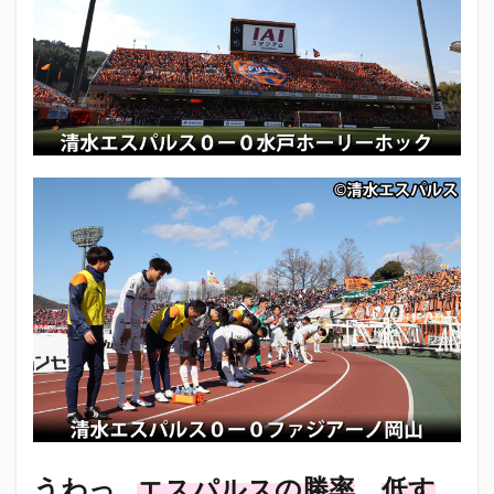
うわっ…
エスパルスの勝率
、
低す