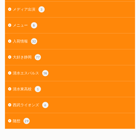
メディア出演
3
メニュー
8
入荷情報
32
大好き静岡
77
清水エスパルス
58
清水東高校
1
西武ライオンズ
6
随想
29