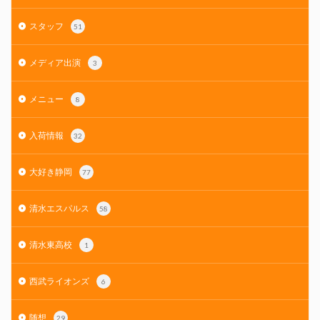
スタッフ
51
メディア出演
3
メニュー
8
入荷情報
32
大好き静岡
77
清水エスパルス
58
清水東高校
1
西武ライオンズ
6
随想
29