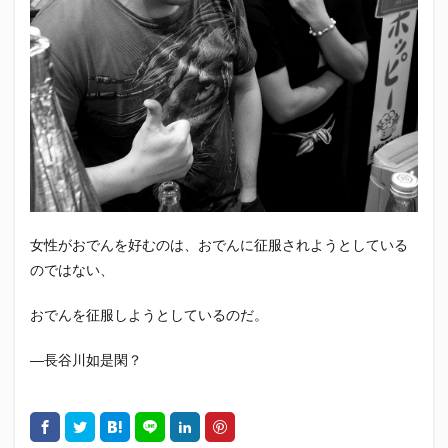
エスパルス登山部
エルゴラッソ
オレンジデイズ
カップヌードル
カツオ
カミュ
ガッツ星人
ガンダム
キンミヤ
クリアソン新宿
ゴウ清水
サウナしきじ
サガン鳥栖
サッポロビール
サッポロ黒ラベル
サンフレッチェ広島
シーラック
ジェフユナイテッド市原・千葉
ジュビロ磐田
セレッソ大阪
ダーツ
トリイソース
ドラゴン
バリ勝男クン。
パルちゃん
パワー
女性がおでんを好むのは、おでんに征服されようとしている
ビックボンバーズ
ビッグボンバーズ
のではない、
ベアードビール
ベルテックス静岡
ペスト
ペニーゆうすけ
ホッピー
マッチ
ヤマダネコ
おでんを征服しようとしているのだ。
リベロ
ヴィッセル神戸
七尾たくあん
三保
―長谷川如是閑？
三和酒造
三和酒造場
三島カツオ
三遠ネオフェニックス
下島さん
京都サンガF.C.
伊東市
伊藤食品
伊豆急行
修善寺サイダー