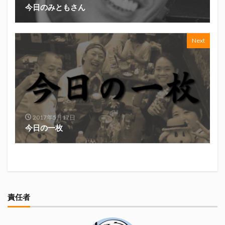
今日のみともさん
真卓朗商店
矢魔破
磯自慢
磯自慢酒造
神沢川酒造場
立教大学
競馬部
米久
肋さん
臥龍梅
花の舞
花の舞酒造
Next
花の舞酒造株式会社
英君
英君酒造
葵煎餅本家
藤枝MYFC
西武ライオンズ
赤石聖
鄭大世
鈴木Γ
鈴木将平
鈴木矢魔破
開運
青島みかん
青島酒造
静岡おでん
静岡おでん祭
静岡お茶コーラ
2017年5月17日
今日の一枚
静岡のお酒とおでんを愛でる会
静岡の地酒
静岡万調ラーメン
静岡新聞
静岡高校
静岡麦酒
駒越食品
鹿島アントラーズ
黒はんぺん
責任者
検索