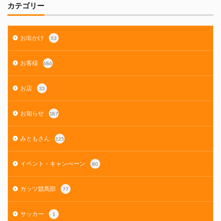
カテゴリー
お出かけ
53
お客様
686
お店
33
お知らせ
187
みともさん
125
イベント・キャンぺーン
80
ガッツ競馬部
77
サッカー
1