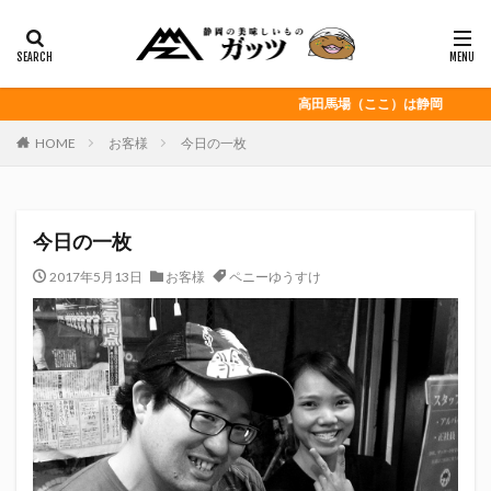
静岡おでん
富士宮やきそば
桜えび
浜松餃子
黒はんぺん
カテゴリー
高田馬場（ここ）は静岡
HOME
お客様
今日の一枚
タグ
CITY HUNTER
grenoble
HELLO KITTY
今日の一枚
Jリーグ
Repubrew
いなば食品
いわてグルージャ盛岡
うなぎパイ
うなぎ芋
2017年5月13日
お客様
ペニーゆうすけ
おがわ
おんな泣かせ
くふうハヤテベンチャーズ静岡
こっこ
たけしの挑戦状
たけし軍団
ちびまる子
どんどん
はごろもフーズ
みかん
みともさん
アスルクラロ沼津
アビスパ福岡
アマンド娘
イカゲーム
インチキおじさん
エスエスケイフーズ