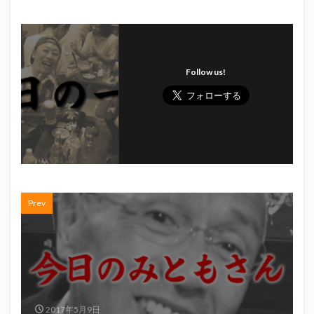
初亀
初亀醸造
勉三さん
勝俣州和
吉田義元
名古屋グランパス
君盃酒造
周年祭
呼び込み君
喜久酔
土井酒造場
型抜き
埼玉西武ライオンズ
堀内謙伍
Follow us!
大村屋酒造場
大道芸
天皇杯
太田焼きそば
安田記念
宝塚記念
宮崎本店
富士宮やきそば
富士正酒造
富士錦
富士錦酒造
小野友樹
山とおでん
山下メロン園
川崎フロンターレ
平喜酒造
御殿場豆腐
志太泉酒造
日常
日本酒
日清
春華堂
春風亭昇太
Prev
木村飲料
杉井酒造
杉錦酒造
東レアローズ静岡
桜まつり
森本酒造
権田修一
横浜F・マリノス
正雪
浦和レッズ
清水エスパルス
清水東高校
湘南ベルマーレ
滝波商店
田中眼蛇夢
田子の月
百田夏菜子
2017年5月9日