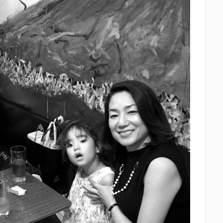
中眼蛇夢
田子の月
百田夏菜子
真卓朗商店
矢魔破
磯自
立教大学
競馬部
米久
肋さん
臥龍梅
花の舞
花
社
英君
英君酒造
葵煎餅本家
藤枝MYFC
西武ライオン
Γ
鈴木将平
鈴木矢魔破
開運
青島みかん
青島酒造
静岡お茶コーラ
静岡のお酒とおでんを愛でる会
静岡の地酒
静岡
岡高校
静岡麦酒
駒越食品
鹿島アントラーズ
黒はんぺん
検索