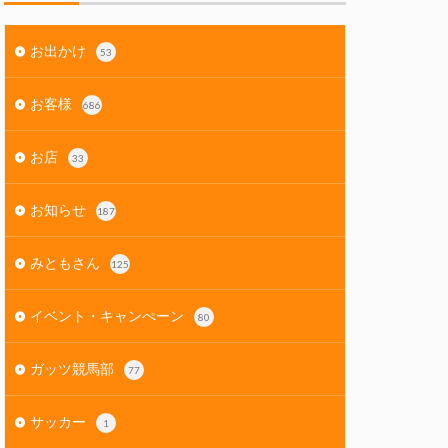
お出かけ
53
お客様
686
お店
33
お知らせ
187
みともさん
125
イベント・キャンぺーン
80
ガッツ競馬部
77
サッカー
1