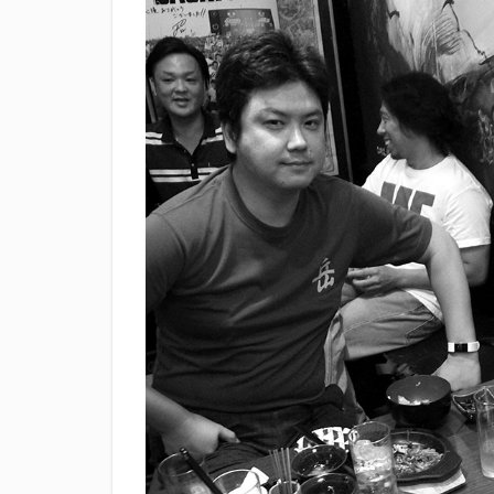
滝波商店
田
神沢川酒造場
花の舞酒造株式会
鄭大世
鈴木
静岡おでん祭
静岡新聞
静