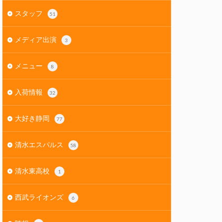
スタッフ
51
メディア出演
3
メニュー
8
入荷情報
32
大好き静岡
77
清水エスパルス
58
清水東高校
1
西武ライオンズ
6