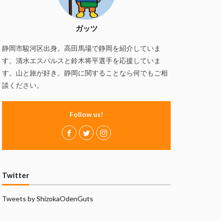
慢
磯自慢酒造
の舞酒造
ガッツ
ズ
赤石聖
静岡市駿河区出身。高田馬場で静岡を紹介していま
静岡おでん
す。清水エスパルスと鈴木将平選手を応援していま
万調ラーメン
す。山と旅が好き。静岡に関することなら何でもご相
談ください。
Follow us!
Twitter
Tweets by ShizokaOdenGuts