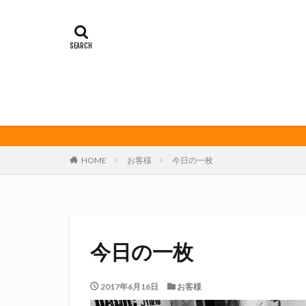
イカゲーム
オレンジデイズ
クリアソン新宿
サンフレッチェ広
ダーツ
トリ
ビッグボンバーズ
マッチ
ヤマ
三島カツオ
HOME
お客様
今日の一枚
修善寺サイダー
君盃酒造
周
堀内謙伍
大
富士宮やきそば
今日の一枚
川崎フロンターレ
春風亭昇太
2017年6月16日
お客様
権田修一
横