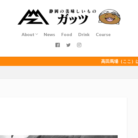
インチキおじさん
エスエスケイフーズ
エスパルス登山部
エルゴラ
カップヌードル
カツオ
カミュ
ガッツ星人
ガンダム
ゴウ清水
サウナしきじ
サガン鳥栖
サッポロビール
サッ
島
シーラック
ジェフユナイテッド市原・千葉
ジュビロ磐田
About
News
Food
Drink
Course
イソース
ドラゴン
バリ勝男クン。
パルちゃん
パワー
Service
Staff
Access
ベアードビール
ベルテックス静岡
ペスト
ペニーゆうすけ
ダネコ
リベロ
ヴィッセル神戸
七尾たくあん
三保
三和
高田馬場（ここ）は静岡
三遠ネオフェニックス
下島さん
京都サンガF.C.
伊東市
伊藤
初亀
初亀醸造
勉三さん
勝俣州和
吉田義元
名古屋
年祭
呼び込み君
喜久酔
土井酒造場
型抜き
埼玉西武ラ
村屋酒造場
大道芸
天皇杯
太田焼きそば
安田記念
宝塚
富士正酒造
富士錦
富士錦酒造
小野友樹
山とおでん
平喜酒造
御殿場豆腐
志太泉酒造
日常
日本酒
日
木村飲料
杉井酒造
杉錦酒造
東レアローズ静岡
桜まつり
浜F・マリノス
正雪
浦和レッズ
清水エスパルス
清水東高校