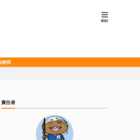
ッソ
キンミヤ
ポロ黒ラベル
セレッソ大阪
ビックボンバーズ
ホッピー
酒造
三和酒造場
食品
伊豆急行
グランパス
イオンズ
記念
宮崎本店
責任者
山下メロン園
清
春華堂
森本酒造
湘南ベルマーレ