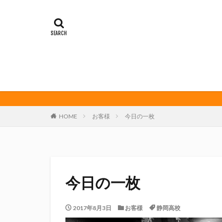
イカゲーム
オレンジデイズ
クリアソン新宿
サンフレッチェ広
ダーツ
トリ
ビッグボンバーズ
マッチ
ヤマ
三島カツオ
HOME
お客様
今日の一枚
修善寺サイダー
君盃酒造
周
堀内謙伍
大
富士宮やきそば
今日の一枚
川崎フロンターレ
春風亭昇太
2017年8月3日
お客様
静岡高校
権田修一
横