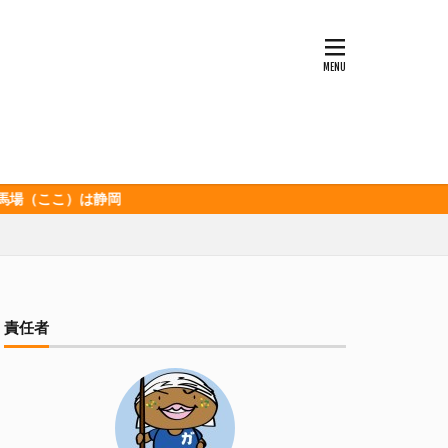
ッソ
キンミヤ
ポロ黒ラベル
セレッソ大阪
ビックボンバーズ
ホッピー
酒造
三和酒造場
こ）は静岡
食品
伊豆急行
グランパス
イオンズ
記念
宮崎本店
責任者
山下メロン園
清
春華堂
森本酒造
湘南ベルマーレ