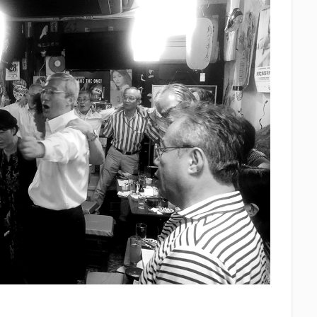
中眼蛇夢
田子の月
百田夏菜子
真卓朗商店
矢魔破
磯自
立教大学
競馬部
米久
肋さん
臥龍梅
花の舞
花
社
英君
英君酒造
葵煎餅本家
藤枝MYFC
西武ライオン
Γ
鈴木将平
鈴木矢魔破
開運
青島みかん
青島酒造
静岡お茶コーラ
静岡のお酒とおでんを愛でる会
静岡の地酒
静岡
岡高校
静岡麦酒
駒越食品
鹿島アントラーズ
黒はんぺん
検索