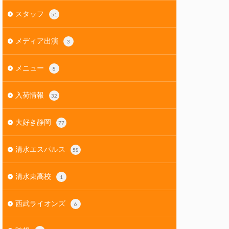
スタッフ
51
メディア出演
3
メニュー
8
入荷情報
32
大好き静岡
77
清水エスパルス
58
清水東高校
1
西武ライオンズ
6