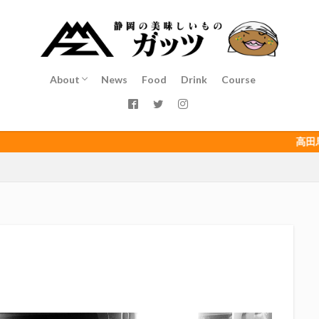
インチキおじさん
エスエスケイフーズ
エスパルス登山部
エルゴラ
カップヌードル
カツオ
カミュ
ガッツ星人
ガンダム
ゴウ清水
サウナしきじ
サガン鳥栖
サッポロビール
サッ
島
シーラック
ジェフユナイテッド市原・千葉
ジュビロ磐田
About
News
Food
Drink
Course
イソース
ドラゴン
バリ勝男クン。
パルちゃん
パワー
Service
Staff
Access
ベアードビール
ベルテックス静岡
ペスト
ペニーゆうすけ
ダネコ
リベロ
ヴィッセル神戸
七尾たくあん
三保
三和
高田馬場（こ
三遠ネオフェニックス
下島さん
京都サンガF.C.
伊東市
伊藤
初亀
初亀醸造
勉三さん
勝俣州和
吉田義元
名古屋
年祭
呼び込み君
喜久酔
土井酒造場
型抜き
埼玉西武ラ
村屋酒造場
大道芸
天皇杯
太田焼きそば
安田記念
宝塚
富士正酒造
富士錦
富士錦酒造
小野友樹
山とおでん
平喜酒造
御殿場豆腐
志太泉酒造
日常
日本酒
日
木村飲料
杉井酒造
杉錦酒造
東レアローズ静岡
桜まつり
浜F・マリノス
正雪
浦和レッズ
清水エスパルス
清水東高校