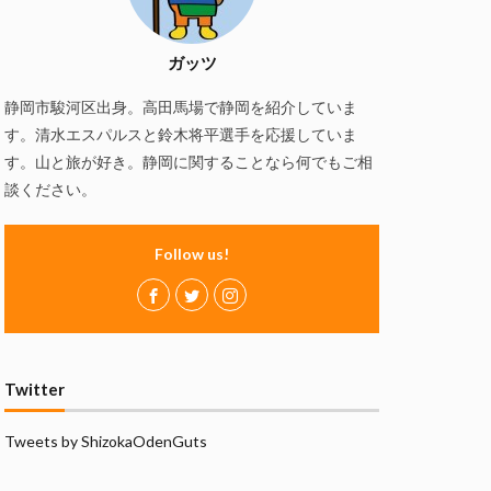
慢
磯自慢酒造
の舞酒造
ガッツ
ズ
赤石聖
静岡市駿河区出身。高田馬場で静岡を紹介していま
静岡おでん
す。清水エスパルスと鈴木将平選手を応援していま
万調ラーメン
す。山と旅が好き。静岡に関することなら何でもご相
談ください。
Follow us!
Twitter
Tweets by ShizokaOdenGuts