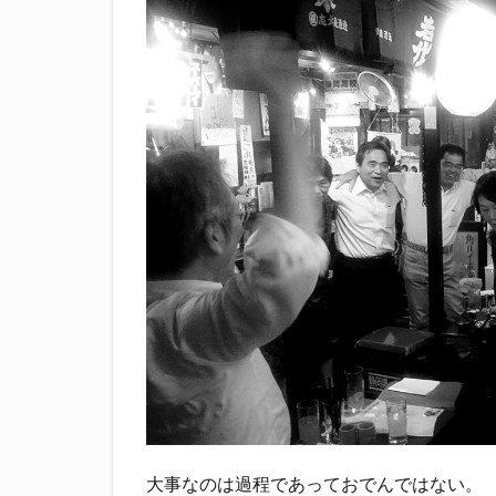
滝波商店
田
神沢川酒造場
花の舞酒造株式会
鄭大世
鈴木
静岡おでん祭
静岡新聞
静
大事なのは過程であっておでんではない。