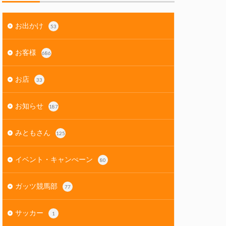
お出かけ
53
お客様
686
お店
33
お知らせ
187
みともさん
125
イベント・キャンぺーン
80
ガッツ競馬部
77
サッカー
1