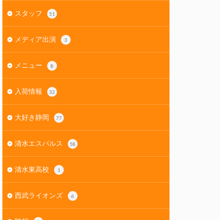
スタッフ
51
メディア出演
3
メニュー
8
入荷情報
32
大好き静岡
77
清水エスパルス
58
清水東高校
1
西武ライオンズ
6