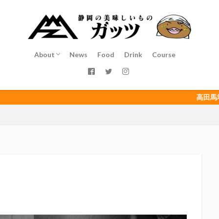
インチキおじさん
エスエスケイフーズ
エスパルス登山部
エルゴラ
カップヌードル
カツオ
カミュ
ガッツ星人
ガンダム
ゴウ清水
サウナしきじ
サガン鳥栖
サッポロビール
サッ
島
シーラック
ジェフユナイテッド市原・千葉
ジュビロ磐田
About
News
Food
Drink
Course
イソース
ドラゴン
バリ勝男クン。
パルちゃん
パワー
Service
Staff
Access
ベアードビール
ベルテックス静岡
ペスト
ペニーゆうすけ
ダネコ
リベロ
ヴィッセル神戸
七尾たくあん
三保
三和
高田馬場（ここ）は
三遠ネオフェニックス
下島さん
京都サンガF.C.
伊東市
伊藤
初亀
初亀醸造
勉三さん
勝俣州和
吉田義元
名古屋
年祭
呼び込み君
喜久酔
土井酒造場
型抜き
埼玉西武ラ
村屋酒造場
大道芸
天皇杯
太田焼きそば
安田記念
宝塚
富士正酒造
富士錦
富士錦酒造
小野友樹
山とおでん
平喜酒造
御殿場豆腐
志太泉酒造
日常
日本酒
日
木村飲料
杉井酒造
杉錦酒造
東レアローズ静岡
桜まつり
浜F・マリノス
正雪
浦和レッズ
清水エスパルス
清水東高校