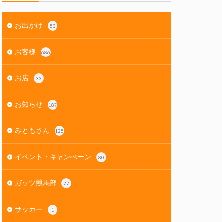
お出かけ
53
お客様
686
お店
33
お知らせ
187
みともさん
125
イベント・キャンぺーン
80
ガッツ競馬部
77
サッカー
1