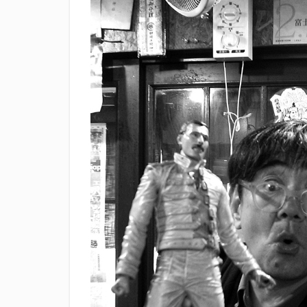
滝波商店
田
神沢川酒造場
花の舞酒造株式会
鄭大世
鈴木
静岡おでん祭
静岡新聞
静