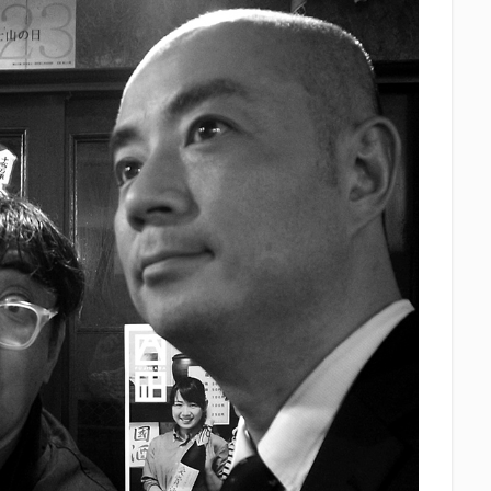
中眼蛇夢
田子の月
百田夏菜子
真卓朗商店
矢魔破
磯自
立教大学
競馬部
米久
肋さん
臥龍梅
花の舞
花
社
英君
英君酒造
葵煎餅本家
藤枝MYFC
西武ライオン
Γ
鈴木将平
鈴木矢魔破
開運
青島みかん
青島酒造
静岡お茶コーラ
静岡のお酒とおでんを愛でる会
静岡の地酒
静岡
岡高校
静岡麦酒
駒越食品
鹿島アントラーズ
黒はんぺん
検索