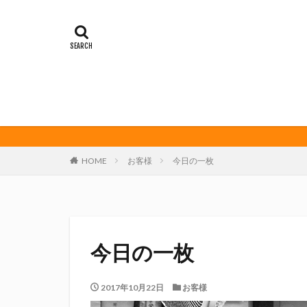
イカゲーム
オレンジデイズ
クリアソン新宿
サンフレッチェ広
ダーツ
トリ
ビッグボンバーズ
マッチ
ヤマ
三島カツオ
HOME
お客様
今日の一枚
修善寺サイダー
君盃酒造
周
堀内謙伍
大
富士宮やきそば
今日の一枚
川崎フロンターレ
春風亭昇太
2017年10月22日
お客様
権田修一
横