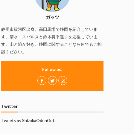
慢
磯自慢酒造
の舞酒造
ガッツ
ズ
赤石聖
静岡市駿河区出身。高田馬場で静岡を紹介していま
静岡おでん
す。清水エスパルスと鈴木将平選手を応援していま
万調ラーメン
す。山と旅が好き。静岡に関することなら何でもご相
談ください。
Follow us!
Twitter
Tweets by ShizokaOdenGuts