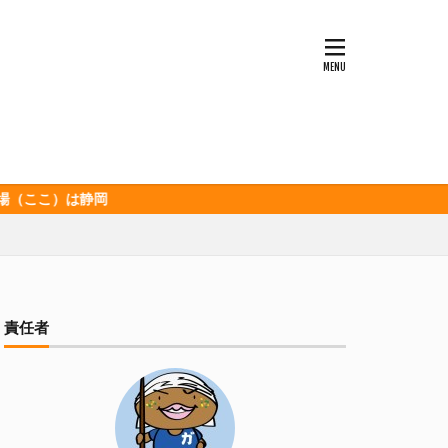
ッソ
キンミヤ
ポロ黒ラベル
セレッソ大阪
ビックボンバーズ
ホッピー
酒造
三和酒造場
静岡
食品
伊豆急行
グランパス
イオンズ
記念
宮崎本店
責任者
山下メロン園
清
春華堂
森本酒造
湘南ベルマーレ