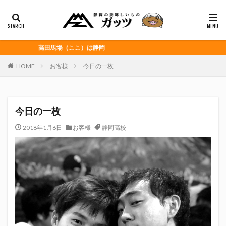
静岡おでん
富士宮やきそば
桜えび
浜松餃子
黒はんぺん
カテゴリー
高田馬場（ここ）は静岡
HOME
お客様
今日の一枚
タグ
CITY HUNTER
grenoble
HELLO KITTY
今日の一枚
Jリーグ
Repubrew
いなば食品
いわてグルージャ盛岡
うなぎパイ
うなぎ芋
2018年1月6日
お客様
静岡高校
おがわ
おんな泣かせ
くふうハヤテベンチャーズ静岡
こっこ
たけしの挑戦状
たけし軍団
ちびまる子
どんどん
はごろもフーズ
みかん
みともさん
アスルクラロ沼津
アビスパ福岡
アマンド娘
イカゲーム
インチキおじさん
エスエスケイフーズ