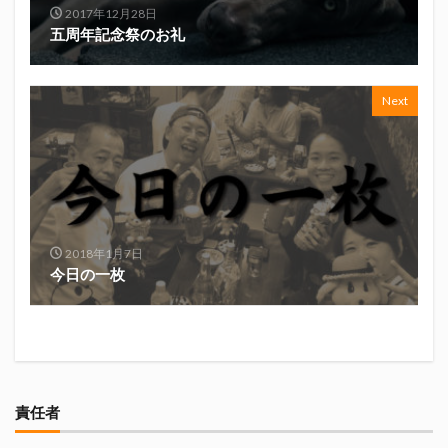
2017年12月28日
真卓朗商店
矢魔破
磯自慢
磯自慢酒造
五周年記念祭のお礼
神沢川酒造場
立教大学
競馬部
米久
肋さん
臥龍梅
花の舞
花の舞酒造
Next
花の舞酒造株式会社
英君
英君酒造
葵煎餅本家
藤枝MYFC
西武ライオンズ
赤石聖
鄭大世
鈴木Γ
鈴木将平
鈴木矢魔破
開運
青島みかん
青島酒造
静岡おでん
静岡おでん祭
静岡お茶コーラ
2018年1月7日
静岡のお酒とおでんを愛でる会
静岡の地酒
今日の一枚
静岡万調ラーメン
静岡新聞
静岡高校
静岡麦酒
駒越食品
鹿島アントラーズ
黒はんぺん
検索
責任者