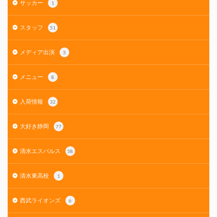
サッカー
1
スタッフ
51
メディア出演
3
メニュー
8
入荷情報
32
大好き静岡
77
清水エスパルス
58
清水東高校
1
西武ライオンズ
6