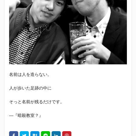
エスパルス登山部
エルゴラッソ
オレンジデイズ
カップヌードル
カツオ
カミュ
ガッツ星人
ガンダム
キンミヤ
クリアソン新宿
ゴウ清水
サウナしきじ
サガン鳥栖
サッポロビール
サッポロ黒ラベル
サンフレッチェ広島
シーラック
ジェフユナイテッド市原・千葉
ジュビロ磐田
セレッソ大阪
ダーツ
トリイソース
ドラゴン
バリ勝男クン。
パルちゃん
パワー
名前は人を造らない。
ビックボンバーズ
ビッグボンバーズ
ベアードビール
ベルテックス静岡
ペスト
人が歩いた足跡の中に
ペニーゆうすけ
ホッピー
マッチ
ヤマダネコ
そっと名前が残るだけです。
リベロ
ヴィッセル神戸
七尾たくあん
三保
三和酒造
三和酒造場
三島カツオ
―『暗殺教室？』
三遠ネオフェニックス
下島さん
京都サンガF.C.
伊東市
伊藤食品
伊豆急行
修善寺サイダー