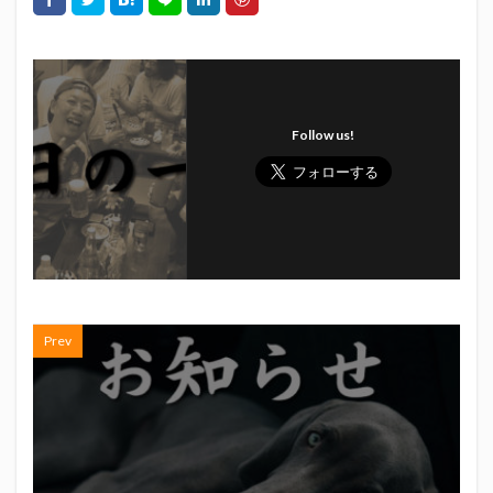
初亀
初亀醸造
勉三さん
勝俣州和
吉田義元
名古屋グランパス
君盃酒造
周年祭
呼び込み君
喜久酔
土井酒造場
型抜き
埼玉西武ライオンズ
堀内謙伍
大村屋酒造場
Follow us!
大道芸
天皇杯
太田焼きそば
安田記念
宝塚記念
宮崎本店
富士宮やきそば
富士正酒造
富士錦
富士錦酒造
小野友樹
山とおでん
山下メロン園
川崎フロンターレ
平喜酒造
御殿場豆腐
志太泉酒造
日常
日本酒
日清
春華堂
春風亭昇太
Prev
木村飲料
杉井酒造
杉錦酒造
東レアローズ静岡
桜まつり
森本酒造
権田修一
横浜F・マリノス
正雪
浦和レッズ
清水エスパルス
清水東高校
湘南ベルマーレ
滝波商店
田中眼蛇夢
田子の月
百田夏菜子