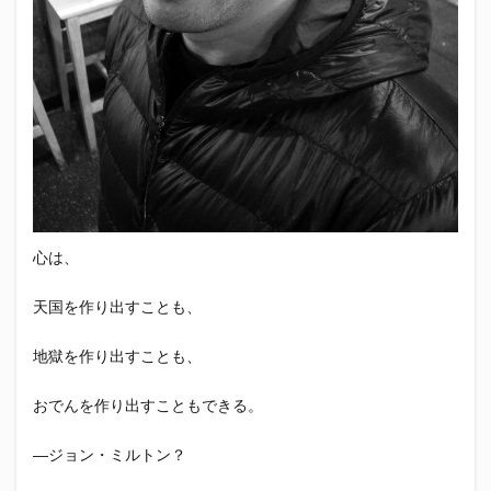
エスパルス登山部
エルゴラッソ
オレンジデイズ
カップヌードル
カツオ
カミュ
ガッツ星人
ガンダム
キンミヤ
クリアソン新宿
ゴウ清水
サウナしきじ
サガン鳥栖
サッポロビール
サッポロ黒ラベル
サンフレッチェ広島
シーラック
ジェフユナイテッド市原・千葉
ジュビロ磐田
セレッソ大阪
ダーツ
トリイソース
ドラゴン
バリ勝男クン。
パルちゃん
パワー
心は、
ビックボンバーズ
ビッグボンバーズ
天国を作り出すことも、
ベアードビール
ベルテックス静岡
ペスト
ペニーゆうすけ
ホッピー
マッチ
ヤマダネコ
地獄を作り出すことも、
リベロ
ヴィッセル神戸
七尾たくあん
三保
おでんを作り出すこともできる。
三和酒造
三和酒造場
三島カツオ
三遠ネオフェニックス
下島さん
京都サンガF.C.
―ジョン・ミルトン？
伊東市
伊藤食品
伊豆急行
修善寺サイダー