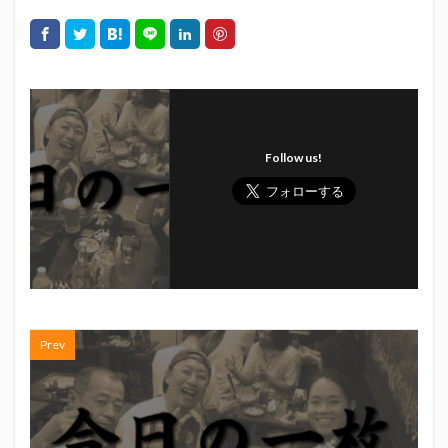
初亀
初亀醸造
勉三さん
勝俣州和
吉田義元
名古屋グランパス
君盃酒造
周年祭
呼び込み君
喜久酔
土井酒造場
型抜き
埼玉西武ライオンズ
堀内謙伍
大村屋酒造場
大道芸
天皇杯
太田焼きそば
安田記念
Follow us!
宝塚記念
宮崎本店
富士宮やきそば
富士正酒造
富士錦
富士錦酒造
小野友樹
山とおでん
山下メロン園
川崎フロンターレ
平喜酒造
御殿場豆腐
志太泉酒造
日常
日本酒
日清
春華堂
春風亭昇太
木村飲料
杉井酒造
杉錦酒造
東レアローズ静岡
桜まつり
森本酒造
Prev
権田修一
横浜F・マリノス
正雪
浦和レッズ
清水エスパルス
清水東高校
湘南ベルマーレ
滝波商店
田中眼蛇夢
田子の月
百田夏菜子