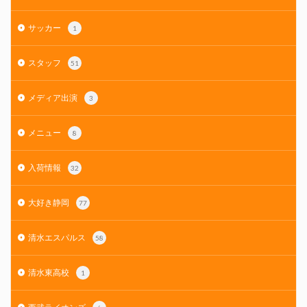
サッカー
1
スタッフ
51
メディア出演
3
メニュー
8
入荷情報
32
大好き静岡
77
清水エスパルス
58
清水東高校
1