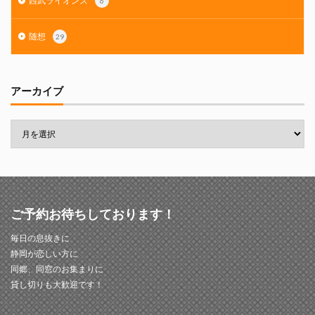
西武ライオンズ
6
随想
29
アーカイブ
ご予約お待ちしております！
毎日の息抜きに
静岡が恋しい方に
同郷、同窓のお集まりに
貸し切りも大歓迎です！