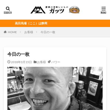
静岡おでん
富士宮やきそば
桜えび
浜松餃子
黒はんぺん
カテゴリー
高田馬場（ここ）は静岡
HOME
お客様
今日の一枚
タグ
CITY HUNTER
grenoble
HELLO KITTY
今日の一枚
Jリーグ
Repubrew
いなば食品
いわてグルージャ盛岡
うなぎパイ
うなぎ芋
2018年3月15日
お客様
パワー
おがわ
おんな泣かせ
くふうハヤテベンチャーズ静岡
こっこ
たけしの挑戦状
たけし軍団
ちびまる子
どんどん
はごろもフーズ
みかん
みともさん
アスルクラロ沼津
アビスパ福岡
アマンド娘
イカゲーム
インチキおじさん
エスエスケイフーズ