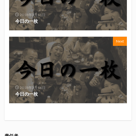
真卓朗商店
矢魔破
磯自慢
磯自慢酒造
神沢川酒造場
立教大学
競馬部
米久
2018年3月11日
今日の一枚
肋さん
臥龍梅
花の舞
花の舞酒造
花の舞酒造株式会社
英君
英君酒造
葵煎餅本家
藤枝MYFC
西武ライオンズ
Next
赤石聖
鄭大世
鈴木Γ
鈴木将平
鈴木矢魔破
開運
青島みかん
青島酒造
静岡おでん
静岡おでん祭
静岡お茶コーラ
静岡のお酒とおでんを愛でる会
静岡の地酒
静岡万調ラーメン
静岡新聞
静岡高校
2018年3月16日
今日の一枚
静岡麦酒
駒越食品
鹿島アントラーズ
黒はんぺん
検索
責任者