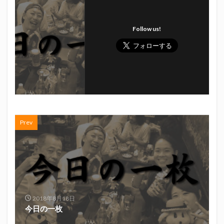
初亀
初亀醸造
勉三さん
勝俣州和
吉田義元
名古屋グランパス
君盃酒造
周年祭
Follow us!
呼び込み君
喜久酔
土井酒造場
型抜き
埼玉西武ライオンズ
堀内謙伍
大村屋酒造場
大道芸
天皇杯
太田焼きそば
安田記念
宝塚記念
宮崎本店
富士宮やきそば
富士正酒造
富士錦
富士錦酒造
小野友樹
山とおでん
山下メロン園
川崎フロンターレ
Prev
平喜酒造
御殿場豆腐
志太泉酒造
日常
日本酒
日清
春華堂
春風亭昇太
木村飲料
杉井酒造
杉錦酒造
東レアローズ静岡
桜まつり
森本酒造
権田修一
横浜F・マリノス
正雪
浦和レッズ
2018年8月18日
清水エスパルス
清水東高校
湘南ベルマーレ
今日の一枚
滝波商店
田中眼蛇夢
田子の月
百田夏菜子