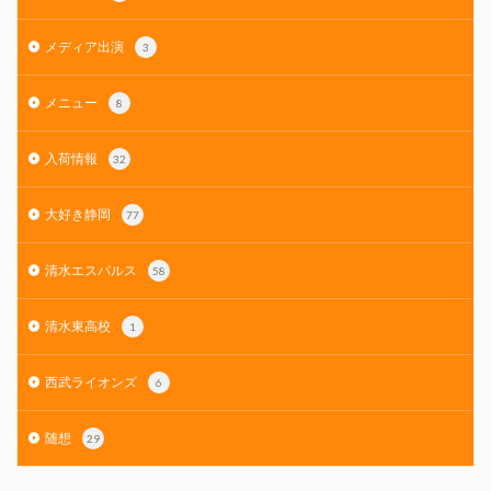
メディア出演
3
メニュー
8
入荷情報
32
大好き静岡
77
清水エスパルス
58
清水東高校
1
西武ライオンズ
6
随想
29