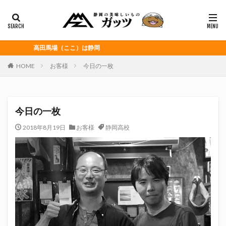
静岡おでん
富士宮やきそば
桜えび
浜松餃子
黒はんぺん
カテゴリー
高田馬場（ここ）は静岡
HOME
お客様
今日の一枚
タグ
CITY HUNTER
grenoble
HELLO KITTY
今日の一枚
Jリーグ
Repubrew
いなば食品
いわてグルージャ盛岡
うなぎパイ
うなぎ芋
2018年8月19日
お客様
静岡高校
おがわ
おんな泣かせ
くふうハヤテベンチャーズ静岡
こっこ
たけしの挑戦状
たけし軍団
ちびまる子
どんどん
はごろもフーズ
みかん
みともさん
アスルクラロ沼津
アビスパ福岡
アマンド娘
イカゲーム
インチキおじさん
エスエスケイフーズ