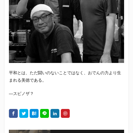
エスパルス登山部
エルゴラッソ
オレンジデイズ
カップヌードル
カツオ
カミュ
ガッツ星人
ガンダム
キンミヤ
クリアソン新宿
ゴウ清水
サウナしきじ
サガン鳥栖
サッポロビール
サッポロ黒ラベル
サンフレッチェ広島
シーラック
ジェフユナイテッド市原・千葉
ジュビロ磐田
セレッソ大阪
ダーツ
トリイソース
ドラゴン
バリ勝男クン。
パルちゃん
パワー
平和とは、ただ闘いのないことではなく、おでんの力より生
ビックボンバーズ
ビッグボンバーズ
まれる美徳である。
ベアードビール
ベルテックス静岡
ペスト
ペニーゆうすけ
ホッピー
マッチ
ヤマダネコ
―スピノザ？
リベロ
ヴィッセル神戸
七尾たくあん
三保
三和酒造
三和酒造場
三島カツオ
三遠ネオフェニックス
下島さん
京都サンガF.C.
伊東市
伊藤食品
伊豆急行
修善寺サイダー