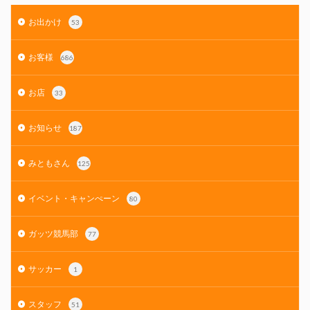
お出かけ
53
お客様
686
お店
33
お知らせ
187
みともさん
125
イベント・キャンぺーン
80
ガッツ競馬部
77
サッカー
1
スタッフ
51