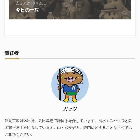
2018年9月21日
真卓朗商店
矢魔破
磯自慢
磯自慢酒造
今日の一枚
神沢川酒造場
立教大学
競馬部
米久
肋さん
臥龍梅
花の舞
花の舞酒造
花の舞酒造株式会社
英君
英君酒造
葵煎餅本家
藤枝MYFC
西武ライオンズ
赤石聖
鄭大世
鈴木Γ
鈴木将平
責任者
鈴木矢魔破
開運
青島みかん
青島酒造
静岡おでん
静岡おでん祭
静岡お茶コーラ
静岡のお酒とおでんを愛でる会
静岡の地酒
静岡万調ラーメン
静岡新聞
静岡高校
静岡麦酒
駒越食品
鹿島アントラーズ
黒はんぺん
ガッツ
静岡市駿河区出身。高田馬場で静岡を紹介しています。清水エスパルスと鈴
検索
木将平選手を応援しています。山と旅が好き。静岡に関することなら何でも
ご相談ください。