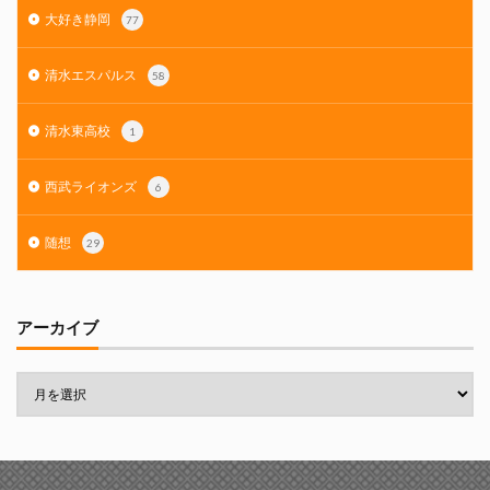
大好き静岡
77
清水エスパルス
58
清水東高校
1
西武ライオンズ
6
随想
29
アーカイブ