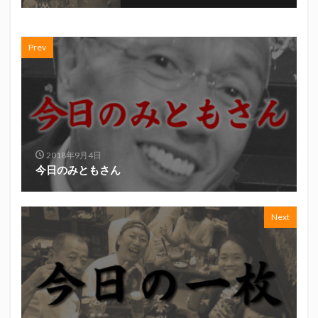
初亀
初亀醸造
勉三さん
勝俣州和
吉田義元
名古屋グランパス
君盃酒造
周年祭
Prev
呼び込み君
喜久酔
土井酒造場
型抜き
埼玉西武ライオンズ
堀内謙伍
大村屋酒造場
大道芸
天皇杯
太田焼きそば
安田記念
宝塚記念
宮崎本店
富士宮やきそば
富士正酒造
富士錦
富士錦酒造
小野友樹
2018年9月4日
山とおでん
山下メロン園
川崎フロンターレ
今日のみともさん
平喜酒造
御殿場豆腐
志太泉酒造
日常
日本酒
日清
春華堂
春風亭昇太
Next
木村飲料
杉井酒造
杉錦酒造
東レアローズ静岡
桜まつり
森本酒造
権田修一
横浜F・マリノス
正雪
浦和レッズ
清水エスパルス
清水東高校
湘南ベルマーレ
滝波商店
田中眼蛇夢
田子の月
百田夏菜子