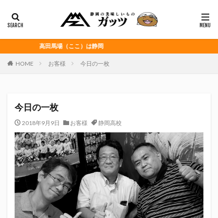
静岡おでん
富士宮やきそば
桜えび
浜松餃子
黒はんぺん
カテゴリー
高田馬場（ここ）は静岡
HOME
お客様
今日の一枚
タグ
CITY HUNTER
grenoble
HELLO KITTY
今日の一枚
Jリーグ
Repubrew
いなば食品
いわてグルージャ盛岡
うなぎパイ
うなぎ芋
2018年9月9日
お客様
静岡高校
おがわ
おんな泣かせ
くふうハヤテベンチャーズ静岡
こっこ
たけしの挑戦状
たけし軍団
ちびまる子
どんどん
はごろもフーズ
みかん
みともさん
アスルクラロ沼津
アビスパ福岡
アマンド娘
イカゲーム
インチキおじさん
エスエスケイフーズ