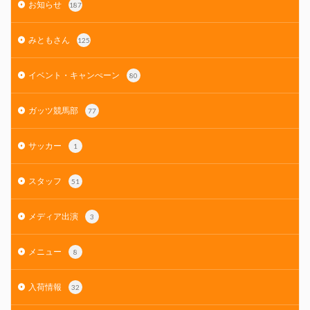
お知らせ
187
みともさん
125
イベント・キャンぺーン
80
ガッツ競馬部
77
サッカー
1
スタッフ
51
メディア出演
3
メニュー
8
入荷情報
32