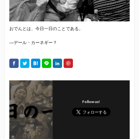
エスパルス登山部
エルゴラッソ
オレンジデイズ
カップヌードル
カツオ
カミュ
ガッツ星人
ガンダム
キンミヤ
クリアソン新宿
ゴウ清水
おでんとは、今日一日のことである。
サウナしきじ
サガン鳥栖
サッポロビール
サッポロ黒ラベル
サンフレッチェ広島
シーラック
―デール・カーネギー？
ジェフユナイテッド市原・千葉
ジュビロ磐田
セレッソ大阪
ダーツ
トリイソース
ドラゴン
バリ勝男クン。
パルちゃん
パワー
ビックボンバーズ
ビッグボンバーズ
ベアードビール
ベルテックス静岡
ペスト
ペニーゆうすけ
ホッピー
マッチ
ヤマダネコ
Follow us!
リベロ
ヴィッセル神戸
七尾たくあん
三保
三和酒造
三和酒造場
三島カツオ
三遠ネオフェニックス
下島さん
京都サンガF.C.
伊東市
伊藤食品
伊豆急行
修善寺サイダー