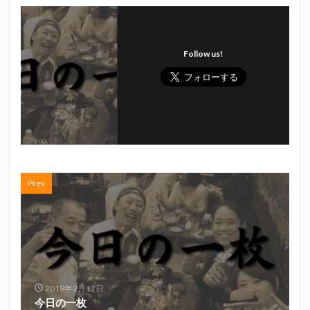
初亀
初亀醸造
勉三さん
勝俣州和
吉田義元
名古屋グランパス
君盃酒造
周年祭
呼び込み君
喜久酔
土井酒造場
型抜き
Follow us!
埼玉西武ライオンズ
堀内謙伍
大村屋酒造場
大道芸
天皇杯
太田焼きそば
安田記念
宝塚記念
宮崎本店
富士宮やきそば
富士正酒造
富士錦
富士錦酒造
小野友樹
山とおでん
山下メロン園
川崎フロンターレ
平喜酒造
御殿場豆腐
志太泉酒造
日常
Prev
日本酒
日清
春華堂
春風亭昇太
木村飲料
杉井酒造
杉錦酒造
東レアローズ静岡
桜まつり
森本酒造
権田修一
横浜F・マリノス
正雪
浦和レッズ
清水エスパルス
清水東高校
湘南ベルマーレ
2019年2月17日
滝波商店
田中眼蛇夢
田子の月
百田夏菜子
今日の一枚