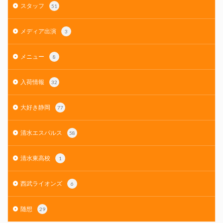
スタッフ
51
メディア出演
3
メニュー
8
入荷情報
32
大好き静岡
77
清水エスパルス
58
清水東高校
1
西武ライオンズ
6
随想
29