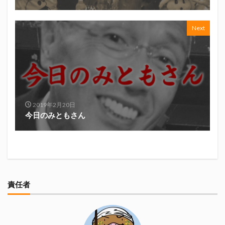
真卓朗商店
矢魔破
磯自慢
磯自慢酒造
神沢川酒造場
立教大学
競馬部
米久
Next
肋さん
臥龍梅
花の舞
花の舞酒造
花の舞酒造株式会社
英君
英君酒造
葵煎餅本家
藤枝MYFC
西武ライオンズ
赤石聖
鄭大世
鈴木Γ
鈴木将平
鈴木矢魔破
開運
青島みかん
青島酒造
2019年2月20日
静岡おでん
静岡おでん祭
静岡お茶コーラ
今日のみともさん
静岡のお酒とおでんを愛でる会
静岡の地酒
静岡万調ラーメン
静岡新聞
静岡高校
静岡麦酒
駒越食品
鹿島アントラーズ
黒はんぺん
責任者
検索