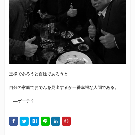
エスパルス登山部
エルゴラッソ
オレンジデイズ
カップヌードル
カツオ
カミュ
ガッツ星人
ガンダム
キンミヤ
クリアソン新宿
ゴウ清水
サウナしきじ
サガン鳥栖
サッポロビール
サッポロ黒ラベル
サンフレッチェ広島
シーラック
ジェフユナイテッド市原・千葉
ジュビロ磐田
セレッソ大阪
ダーツ
トリイソース
ドラゴン
バリ勝男クン。
パルちゃん
パワー
王様であろうと百姓であろうと、
ビックボンバーズ
ビッグボンバーズ
ベアードビール
ベルテックス静岡
ペスト
自分の家庭でおでんを見出す者が一番幸福な人間である。
ペニーゆうすけ
ホッピー
マッチ
ヤマダネコ
―ゲーテ？
リベロ
ヴィッセル神戸
七尾たくあん
三保
三和酒造
三和酒造場
三島カツオ
三遠ネオフェニックス
下島さん
京都サンガF.C.
伊東市
伊藤食品
伊豆急行
修善寺サイダー