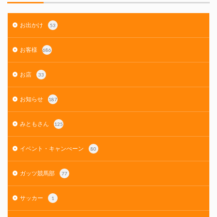
お出かけ
53
お客様
686
お店
33
お知らせ
187
みともさん
125
イベント・キャンぺーン
80
ガッツ競馬部
77
サッカー
1