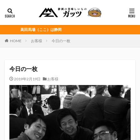
静岡おでん
富士宮やきそば
桜えび
浜松餃子
黒はんぺん
カテゴリー
高田馬場（ここ）は静岡
HOME
お客様
今日の一枚
タグ
CITY HUNTER
grenoble
HELLO KITTY
今日の一枚
Jリーグ
Repubrew
いなば食品
いわてグルージャ盛岡
うなぎパイ
うなぎ芋
2019年2月19日
お客様
おがわ
おんな泣かせ
くふうハヤテベンチャーズ静岡
こっこ
たけしの挑戦状
たけし軍団
ちびまる子
どんどん
はごろもフーズ
みかん
みともさん
アスルクラロ沼津
アビスパ福岡
アマンド娘
イカゲーム
インチキおじさん
エスエスケイフーズ