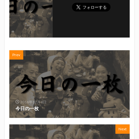
真卓朗商店
矢魔破
磯自慢
磯自慢酒造
神沢川酒造場
立教大学
競馬部
米久
肋さん
臥龍梅
花の舞
花の舞酒造
花の舞酒造株式会社
英君
英君酒造
葵煎餅本家
藤枝MYFC
西武ライオンズ
赤石聖
鄭大世
鈴木Γ
鈴木将平
Prev
鈴木矢魔破
開運
青島みかん
青島酒造
静岡おでん
静岡おでん祭
静岡お茶コーラ
静岡のお酒とおでんを愛でる会
静岡の地酒
静岡万調ラーメン
静岡新聞
静岡高校
静岡麦酒
駒越食品
鹿島アントラーズ
2016年12月4日
黒はんぺん
今日の一枚
検索
Next