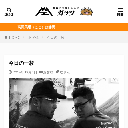
静岡おでん
富士宮やきそば
桜えび
浜松餃子
黒はんぺん
カテゴリー
高田馬場（ここ）は静岡
HOME
お客様
今日の一枚
タグ
CITY HUNTER
grenoble
HELLO KITTY
今日の一枚
Jリーグ
Repubrew
いなば食品
いわてグルージャ盛岡
うなぎパイ
うなぎ芋
2016年12月5日
お客様
肋さん
おがわ
おんな泣かせ
くふうハヤテベンチャーズ静岡
こっこ
たけしの挑戦状
たけし軍団
ちびまる子
どんどん
はごろもフーズ
みかん
みともさん
アスルクラロ沼津
アビスパ福岡
アマンド娘
イカゲーム
インチキおじさん
エスエスケイフーズ