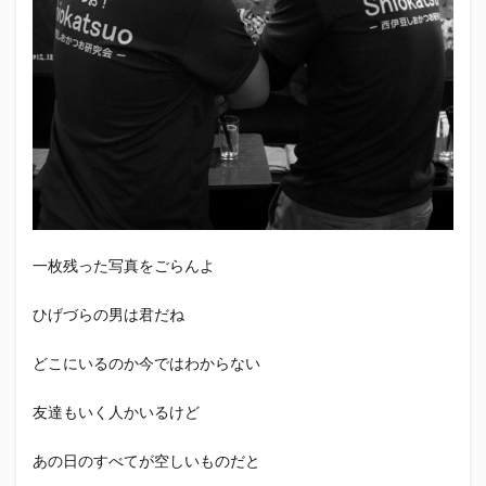
エスパルス登山部
エルゴラッソ
オレンジデイズ
カップヌードル
カツオ
カミュ
ガッツ星人
ガンダム
キンミヤ
クリアソン新宿
ゴウ清水
サウナしきじ
サガン鳥栖
サッポロビール
サッポロ黒ラベル
サンフレッチェ広島
シーラック
ジェフユナイテッド市原・千葉
ジュビロ磐田
セレッソ大阪
ダーツ
トリイソース
ドラゴン
バリ勝男クン。
パルちゃん
パワー
一枚残った写真をごらんよ
ビックボンバーズ
ビッグボンバーズ
ベアードビール
ベルテックス静岡
ペスト
ひげづらの男は君だね
ペニーゆうすけ
ホッピー
マッチ
ヤマダネコ
どこにいるのか今ではわからない
リベロ
ヴィッセル神戸
七尾たくあん
三保
三和酒造
三和酒造場
三島カツオ
友達もいく人かいるけど
三遠ネオフェニックス
下島さん
京都サンガF.C.
あの日のすべてが空しいものだと
伊東市
伊藤食品
伊豆急行
修善寺サイダー