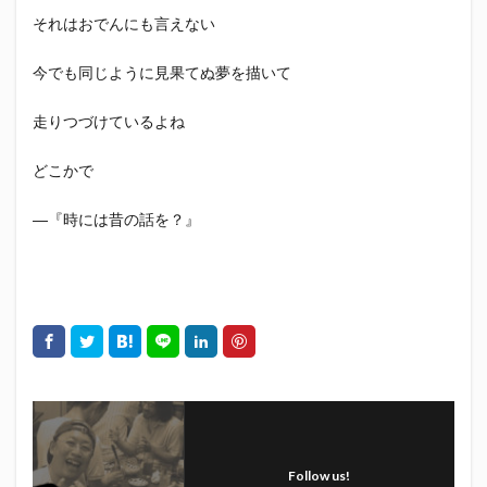
初亀
初亀醸造
勉三さん
勝俣州和
それはおでんにも言えない
吉田義元
名古屋グランパス
君盃酒造
周年祭
今でも同じように見果てぬ夢を描いて
呼び込み君
喜久酔
土井酒造場
型抜き
埼玉西武ライオンズ
堀内謙伍
大村屋酒造場
走りつづけているよね
大道芸
天皇杯
太田焼きそば
安田記念
どこかで
宝塚記念
宮崎本店
富士宮やきそば
富士正酒造
富士錦
富士錦酒造
小野友樹
―『時には昔の話を？』
山とおでん
山下メロン園
川崎フロンターレ
平喜酒造
御殿場豆腐
志太泉酒造
日常
日本酒
日清
春華堂
春風亭昇太
木村飲料
杉井酒造
杉錦酒造
東レアローズ静岡
桜まつり
森本酒造
権田修一
横浜F・マリノス
正雪
浦和レッズ
清水エスパルス
清水東高校
湘南ベルマーレ
滝波商店
田中眼蛇夢
田子の月
百田夏菜子
Follow us!