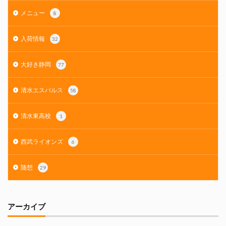
メニュー
8
入荷情報
32
大好き静岡
77
清水エスパルス
58
清水東高校
1
西武ライオンズ
6
随想
29
アーカイブ