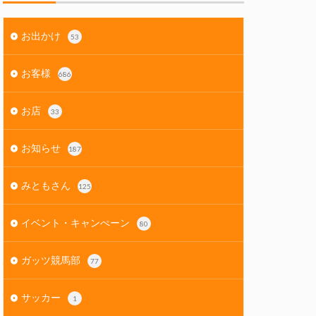
お出かけ
53
お客様
686
お店
33
お知らせ
187
みともさん
125
イベント・キャンぺーン
80
ガッツ競馬部
77
サッカー
1