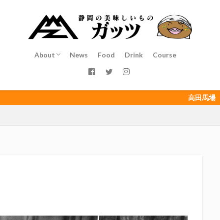
インチキおじさん
エスエスケイフーズ
エスパルス登山部
エルゴラ
カップヌードル
カツオ
カミュ
ガッツ星人
ガンダム
ゴウ清水
サウナしきじ
サガン鳥栖
サッポロビール
サッ
島
シーラック
ジェフユナイテッド市原・千葉
ジュビロ磐田
About
News
Food
Drink
Course
イソース
ドラゴン
バリ勝男クン。
パルちゃん
パワー
Service
Staff
Access
ベアードビール
ベルテックス静岡
ペスト
ペニーゆうすけ
ダネコ
リベロ
ヴィッセル神戸
七尾たくあん
三保
三和
高田馬場（ここ）は
三遠ネオフェニックス
下島さん
京都サンガF.C.
伊東市
伊藤
初亀
初亀醸造
勉三さん
勝俣州和
吉田義元
名古屋
年祭
呼び込み君
喜久酔
土井酒造場
型抜き
埼玉西武ラ
村屋酒造場
大道芸
天皇杯
太田焼きそば
安田記念
宝塚
富士正酒造
富士錦
富士錦酒造
小野友樹
山とおでん
平喜酒造
御殿場豆腐
志太泉酒造
日常
日本酒
日
木村飲料
杉井酒造
杉錦酒造
東レアローズ静岡
桜まつり
浜F・マリノス
正雪
浦和レッズ
清水エスパルス
清水東高校