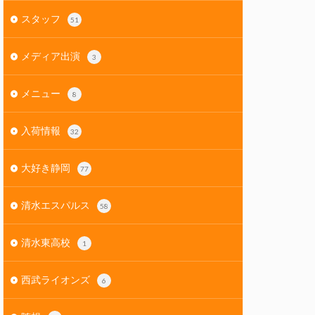
スタッフ
51
メディア出演
3
メニュー
8
入荷情報
32
大好き静岡
77
清水エスパルス
58
清水東高校
1
西武ライオンズ
6