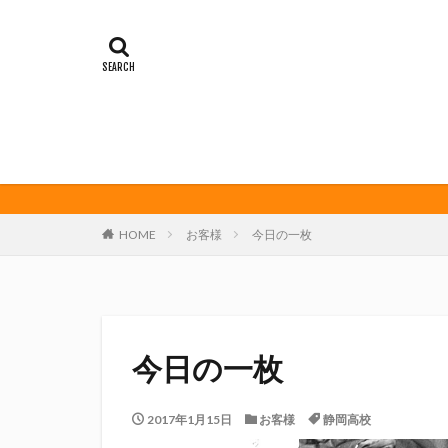
イカゲーム
オレンジデイズ
クリアソン新宿
サンフレッチェ広
ダーツ
トリ
ビッグボンバーズ
マッチ
ヤマ
三島カツオ
HOME
お客様
今日の一枚
修善寺サイダー
君盃酒造
周
堀内謙伍
大
富士宮やきそば
今日の一枚
川崎フロンターレ
春風亭昇太
2017年1月15日
お客様
静岡高校
権田修一
横