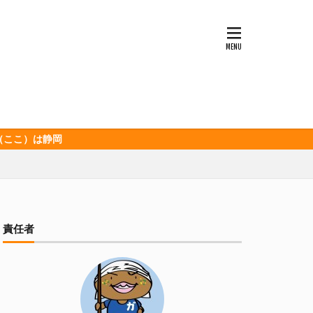
ッソ
キンミヤ
ポロ黒ラベル
セレッソ大阪
ビックボンバーズ
ホッピー
酒造
三和酒造場
静岡
食品
伊豆急行
グランパス
イオンズ
記念
宮崎本店
責任者
山下メロン園
清
春華堂
森本酒造
湘南ベルマーレ