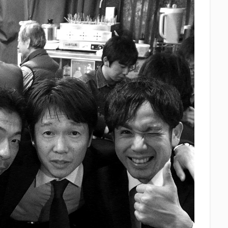
中眼蛇夢
田子の月
百田夏菜子
真卓朗商店
矢魔破
磯自
立教大学
競馬部
米久
肋さん
臥龍梅
花の舞
花
社
英君
英君酒造
葵煎餅本家
藤枝MYFC
西武ライオン
Γ
鈴木将平
鈴木矢魔破
開運
青島みかん
青島酒造
静岡お茶コーラ
静岡のお酒とおでんを愛でる会
静岡の地酒
静岡
岡高校
静岡麦酒
駒越食品
鹿島アントラーズ
黒はんぺん
検索