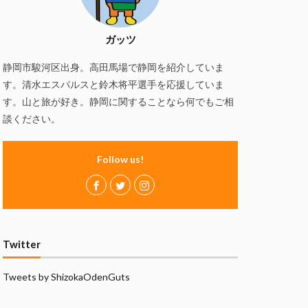
慢
磯自慢酒造
の舞酒造
ガッツ
ズ
赤石聖
静岡市駿河区出身。高田馬場で静岡を紹介していま
静岡おでん
す。清水エスパルスと鈴木将平選手を応援していま
万調ラーメン
す。山と旅が好き。静岡に関することなら何でもご相
談ください。
Follow us!
Twitter
Tweets by ShizokaOdenGuts