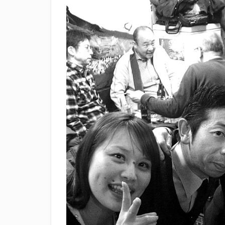
滝波商店
田
神沢川酒造場
花の舞酒造株式会
鄭大世
鈴木
静岡おでん祭
静岡新聞
静