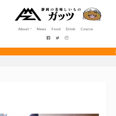
インチキおじさん
エスエスケイフーズ
エスパルス登山部
エルゴラ
カップヌードル
カツオ
カミュ
ガッツ星人
ガンダム
ゴウ清水
サウナしきじ
サガン鳥栖
サッポロビール
サッ
島
シーラック
ジェフユナイテッド市原・千葉
ジュビロ磐田
About
News
Food
Drink
Course
イソース
ドラゴン
バリ勝男クン。
パルちゃん
パワー
Service
Staff
Access
ベアードビール
ベルテックス静岡
ペスト
ペニーゆうすけ
ダネコ
リベロ
ヴィッセル神戸
七尾たくあん
三保
三和
高田馬場（
三遠ネオフェニックス
下島さん
京都サンガF.C.
伊東市
伊藤
初亀
初亀醸造
勉三さん
勝俣州和
吉田義元
名古屋
年祭
呼び込み君
喜久酔
土井酒造場
型抜き
埼玉西武ラ
村屋酒造場
大道芸
天皇杯
太田焼きそば
安田記念
宝塚
富士正酒造
富士錦
富士錦酒造
小野友樹
山とおでん
平喜酒造
御殿場豆腐
志太泉酒造
日常
日本酒
日
木村飲料
杉井酒造
杉錦酒造
東レアローズ静岡
桜まつり
浜F・マリノス
正雪
浦和レッズ
清水エスパルス
清水東高校