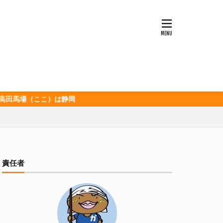
ッソ
キンミヤ
ポロ黒ラベル
セレッソ大阪
ビックボンバーズ
ホッピー
酒造
三和酒造場
ここ）は静岡
食品
伊豆急行
グランパス
イオンズ
記念
宮崎本店
責任者
山下メロン園
清
春華堂
森本酒造
湘南ベルマーレ