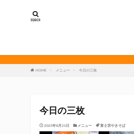
イカゲーム
オレンジデイズ
クリアソン新宿
サンフレッチェ広
ダーツ
トリ
ビッグボンバーズ
マッチ
ヤマ
三島カツオ
HOME
メニュー
今日の三枚
修善寺サイダー
君盃酒造
周
堀内謙伍
大
富士宮やきそば
今日の三枚
川崎フロンターレ
春風亭昇太
2025年8月21日
メニュー
富士宮やきそば
権田修一
横