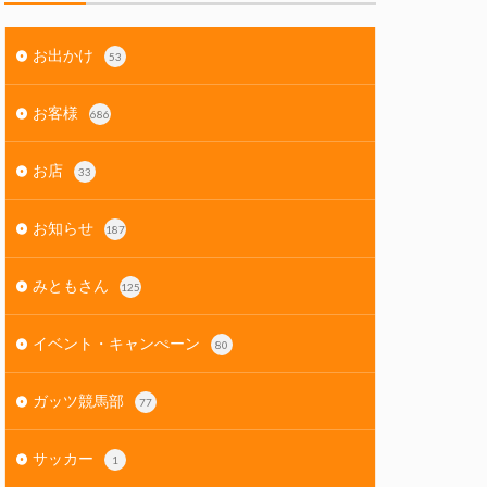
お出かけ
53
お客様
686
お店
33
お知らせ
187
みともさん
125
イベント・キャンぺーン
80
ガッツ競馬部
77
サッカー
1