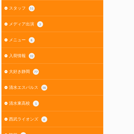
スタッフ
51
メディア出演
3
メニュー
8
入荷情報
32
大好き静岡
77
清水エスパルス
58
清水東高校
1
西武ライオンズ
6