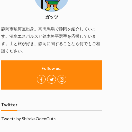
慢
磯自慢酒造
の舞酒造
ガッツ
ズ
赤石聖
静岡市駿河区出身。高田馬場で静岡を紹介していま
静岡おでん
す。清水エスパルスと鈴木将平選手を応援していま
万調ラーメン
す。山と旅が好き。静岡に関することなら何でもご相
談ください。
Follow us!
Twitter
Tweets by ShizokaOdenGuts