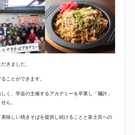
中眼蛇夢
田子の月
百田夏菜子
真卓朗商店
矢魔破
磯自
立教大学
競馬部
米久
肋さん
臥龍梅
花の舞
花
社
英君
英君酒造
葵煎餅本家
藤枝MYFC
西武ライオン
Γ
鈴木将平
鈴木矢魔破
開運
青島みかん
青島酒造
静岡お茶コーラ
静岡のお酒とおでんを愛でる会
静岡の地酒
静岡
岡高校
静岡麦酒
駒越食品
鹿島アントラーズ
黒はんぺん
ただきました。
検索
げることができます。
厳しく、学会の主催するアカデミーを卒業し「麺許」
ません。
、美味しい焼きそばを提供し続けることと富士宮への