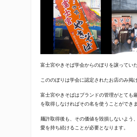
滝波商店
田
神沢川酒造場
花の舞酒造株式会
鄭大世
鈴木
静岡おでん祭
静岡新聞
静
富士宮やきそば学会からのぼりを譲ってい
こののぼりは学会に認定されたお店のみ掲
富士宮やきそばはブランドの管理がとても
を取得しなければその名を使うことができ
麺許取得後も、その価値を毀損しないよう
愛を持ち続けることが必要となります。