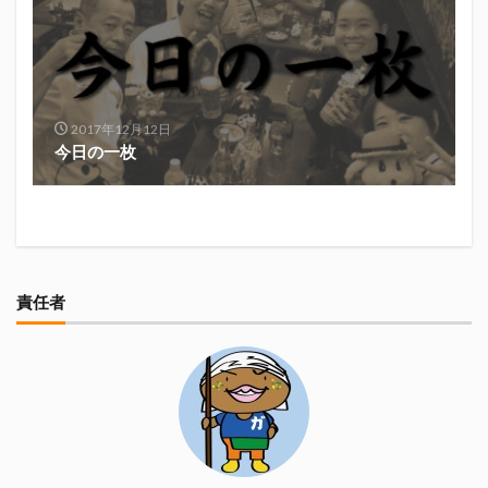
真卓朗商店
矢魔破
磯自慢
磯自慢酒造
神沢川酒造場
立教大学
競馬部
米久
肋さん
臥龍梅
花の舞
花の舞酒造
花の舞酒造株式会社
英君
英君酒造
2017年12月12日
葵煎餅本家
藤枝MYFC
西武ライオンズ
今日の一枚
赤石聖
鄭大世
鈴木Γ
鈴木将平
鈴木矢魔破
開運
青島みかん
青島酒造
静岡おでん
静岡おでん祭
静岡お茶コーラ
静岡のお酒とおでんを愛でる会
静岡の地酒
責任者
静岡万調ラーメン
静岡新聞
静岡高校
静岡麦酒
駒越食品
鹿島アントラーズ
黒はんぺん
検索