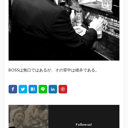
エスパルス登山部
エルゴラッソ
オレンジデイズ
カップヌードル
カツオ
カミュ
ガッツ星人
ガンダム
キンミヤ
クリアソン新宿
ゴウ清水
サウナしきじ
サガン鳥栖
サッポロビール
サッポロ黒ラベル
サンフレッチェ広島
シーラック
ジェフユナイテッド市原・千葉
ジュビロ磐田
セレッソ大阪
ダーツ
トリイソース
ドラゴン
バリ勝男クン。
パルちゃん
パワー
BOSSは無口ではあるが、その背中は雄弁である。
ビックボンバーズ
ビッグボンバーズ
ベアードビール
ベルテックス静岡
ペスト
ペニーゆうすけ
ホッピー
マッチ
ヤマダネコ
リベロ
ヴィッセル神戸
七尾たくあん
三保
三和酒造
三和酒造場
三島カツオ
三遠ネオフェニックス
下島さん
京都サンガF.C.
伊東市
伊藤食品
伊豆急行
修善寺サイダー
Follow us!