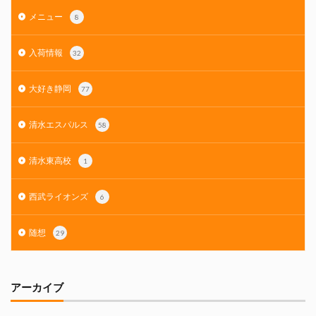
メニュー
8
入荷情報
32
大好き静岡
77
清水エスパルス
58
清水東高校
1
西武ライオンズ
6
随想
29
アーカイブ