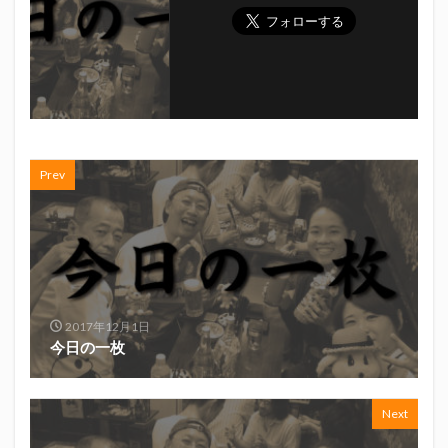
初亀
初亀醸造
勉三さん
勝俣州和
吉田義元
名古屋グランパス
君盃酒造
周年祭
呼び込み君
喜久酔
土井酒造場
型抜き
埼玉西武ライオンズ
堀内謙伍
大村屋酒造場
大道芸
天皇杯
太田焼きそば
安田記念
宝塚記念
宮崎本店
富士宮やきそば
Prev
富士正酒造
富士錦
富士錦酒造
小野友樹
山とおでん
山下メロン園
川崎フロンターレ
平喜酒造
御殿場豆腐
志太泉酒造
日常
日本酒
日清
春華堂
春風亭昇太
木村飲料
杉井酒造
杉錦酒造
2017年12月1日
東レアローズ静岡
桜まつり
森本酒造
今日の一枚
権田修一
横浜F・マリノス
正雪
浦和レッズ
清水エスパルス
清水東高校
湘南ベルマーレ
Next
滝波商店
田中眼蛇夢
田子の月
百田夏菜子