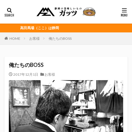
静岡おでん
富士宮やきそば
桜えび
浜松餃子
黒はんぺん
カテゴリー
高田馬場（ここ）は静岡
HOME
お客様
俺たちのBOSS
タグ
CITY HUNTER
grenoble
HELLO KITTY
俺たちのBOSS
Jリーグ
Repubrew
いなば食品
いわてグルージャ盛岡
うなぎパイ
うなぎ芋
2017年12月1日
お客様
おがわ
おんな泣かせ
くふうハヤテベンチャーズ静岡
こっこ
たけしの挑戦状
たけし軍団
ちびまる子
どんどん
はごろもフーズ
みかん
みともさん
アスルクラロ沼津
アビスパ福岡
アマンド娘
イカゲーム
インチキおじさん
エスエスケイフーズ