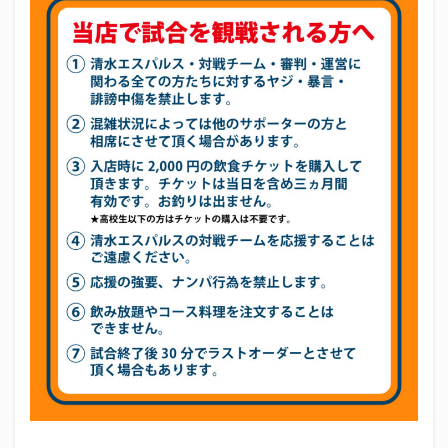
当日
初亀
初亀醸造
勉三さん
勝俣州和
吉田義元
名古屋グランパス
君盃酒造
周年祭
4
キャ
呼び込み君
喜久酔
土井酒造場
型抜き
ンセ
ル・
埼玉西武ライオンズ
堀内謙伍
大村屋酒造場
変更
大道芸
天皇杯
太田焼きそば
安田記念
につ
いて
宝塚記念
宮崎本店
富士宮やきそば
富士正酒造
富士錦
富士錦酒造
小野友樹
山とおでん
山下メロン園
川崎フロンターレ
平喜酒造
御殿場豆腐
志太泉酒造
日常
日本酒
日清
春華堂
春風亭昇太
木村飲料
杉井酒造
杉錦酒造
東レアローズ静岡
桜まつり
森本酒造
権田修一
横浜F・マリノス
正雪
浦和レッズ
清水エスパルス
清水東高校
湘南ベルマーレ
滝波商店
田中眼蛇夢
田子の月
百田夏菜子