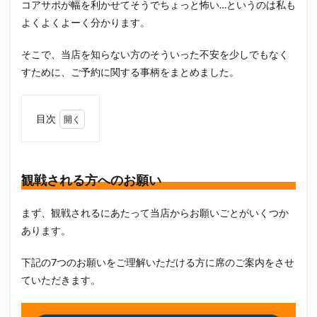
コアサポが幅を利かせてそうでちょっと怖い…というのは私も
エスパルス登山部
エルゴラッソ
オレンジデイズ
よくよくよーく分かります。
カップヌードル
カツオ
カミュ
ガッツ星人
ガンダム
キンミヤ
クリアソン新宿
ゴウ清水
そこで、当店を知らない方のそういった不安を少しでもなく
すために、ご予約に関する事柄をまとめました。
サウナしきじ
サガン鳥栖
サッポロビール
サッポロ黒ラベル
サンフレッチェ広島
シーラック
ジェフユナイテッド市原・千葉
ジュビロ磐田
目次
セレッソ大阪
ダーツ
トリイソース
ドラゴン
1
観戦
バリ勝男クン。
パルちゃん
パワー
され
る方
観戦される方へのお願い
ビックボンバーズ
ビッグボンバーズ
への
ベアードビール
ベルテックス静岡
ペスト
お願
まず、観戦されるにあたって当店からお願いごとがいくつか
い
ペニーゆうすけ
ホッピー
マッチ
ヤマダネコ
あります。
2
リベロ
ヴィッセル神戸
七尾たくあん
三保
ご予
下記の7つのお願いをご理解いただける方に席のご案内をさせ
三和酒造
三和酒造場
三島カツオ
約の
仕方
ていただきます。
三遠ネオフェニックス
下島さん
京都サンガF.C.
3
伊東市
伊藤食品
伊豆急行
修善寺サイダー
試合