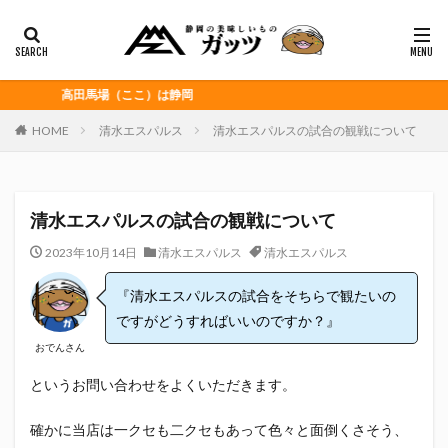
静岡おでん
富士宮やきそば
桜えび
浜松餃子
黒はんぺん
カテゴリー
高田馬場（ここ）は静岡
HOME
清水エスパルス
清水エスパルスの試合の観戦について
タグ
CITY HUNTER
grenoble
HELLO KITTY
清水エスパルスの試合の観戦について
Jリーグ
Repubrew
いなば食品
いわてグルージャ盛岡
うなぎパイ
うなぎ芋
2023年10月14日
清水エスパルス
清水エスパルス
おがわ
おんな泣かせ
『清水エスパルスの試合をそちらで観たいの
くふうハヤテベンチャーズ静岡
こっこ
ですがどうすればいいのですか？』
たけしの挑戦状
たけし軍団
ちびまる子
おでんさん
どんどん
はごろもフーズ
みかん
みともさん
というお問い合わせをよくいただきます。
アスルクラロ沼津
アビスパ福岡
アマンド娘
確かに当店は一クセも二クセもあって色々と面倒くさそう、
イカゲーム
インチキおじさん
エスエスケイフーズ