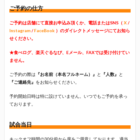
真卓朗商店
矢魔破
磯自慢
磯自慢酒造
ご予約の仕方
神沢川酒造場
立教大学
競馬部
米久
ご予約は店舗にて直接お申込み頂くか、電話またはSNS（
X
/
肋さん
臥龍梅
花の舞
花の舞酒造
Instagram
/
FaceBook
）のダイレクトメッセージにてお知ら
花の舞酒造株式会社
英君
英君酒造
せください。
葵煎餅本家
藤枝MYFC
西武ライオンズ
赤石聖
鄭大世
鈴木Γ
鈴木将平
★食べログ、楽天ぐるなび、Eメール、FAXでは受け付けてい
ません。
鈴木矢魔破
開運
青島みかん
青島酒造
静岡おでん
静岡おでん祭
静岡お茶コーラ
ご予約の際は
『お名前（本名フルネーム）』
と
『人数』
と
静岡のお酒とおでんを愛でる会
静岡の地酒
『ご連絡先』
をお知らせください。
静岡万調ラーメン
静岡新聞
静岡高校
予約開始日時は特に設けていません。いつでもご予約を承っ
静岡麦酒
駒越食品
鹿島アントラーズ
ております。
黒はんぺん
試合当日
検索
キックオフ時間の30分前から席をご用意しております。適当