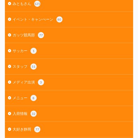
みともさん
125
イベント・キャンぺーン
80
ガッツ競馬部
77
サッカー
1
スタッフ
51
メディア出演
3
メニュー
8
入荷情報
32
大好き静岡
77