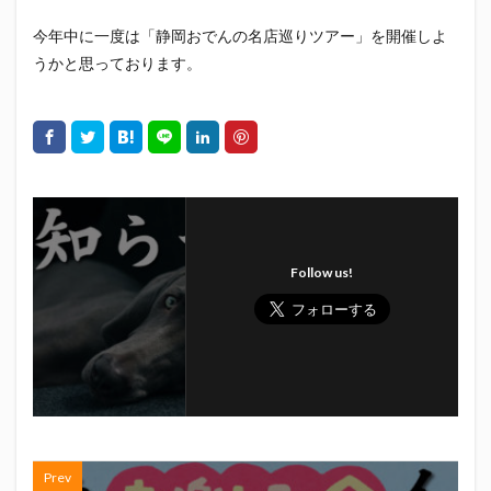
初亀
初亀醸造
勉三さん
勝俣州和
今年中に一度は「静岡おでんの名店巡りツアー」を開催しよ
吉田義元
名古屋グランパス
君盃酒造
周年祭
うかと思っております。
呼び込み君
喜久酔
土井酒造場
型抜き
埼玉西武ライオンズ
堀内謙伍
大村屋酒造場
大道芸
天皇杯
太田焼きそば
安田記念
宝塚記念
宮崎本店
富士宮やきそば
富士正酒造
富士錦
富士錦酒造
小野友樹
山とおでん
山下メロン園
川崎フロンターレ
Follow us!
平喜酒造
御殿場豆腐
志太泉酒造
日常
日本酒
日清
春華堂
春風亭昇太
木村飲料
杉井酒造
杉錦酒造
東レアローズ静岡
桜まつり
森本酒造
権田修一
横浜F・マリノス
正雪
浦和レッズ
清水エスパルス
清水東高校
湘南ベルマーレ
滝波商店
田中眼蛇夢
田子の月
百田夏菜子
Prev