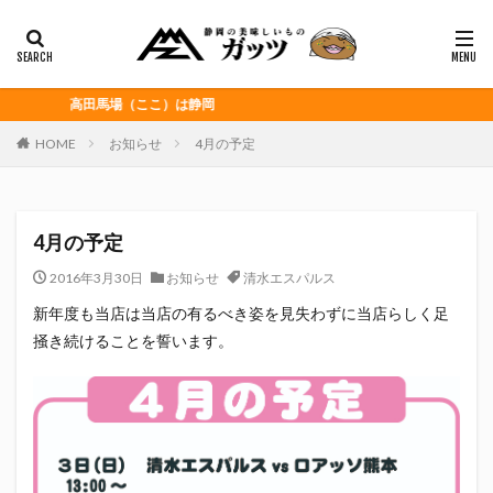
静岡おでん
富士宮やきそば
桜えび
浜松餃子
黒はんぺん
カテゴリー
高田馬場（ここ）は静岡
HOME
お知らせ
4月の予定
タグ
CITY HUNTER
grenoble
HELLO KITTY
4月の予定
Jリーグ
Repubrew
いなば食品
いわてグルージャ盛岡
うなぎパイ
うなぎ芋
2016年3月30日
お知らせ
清水エスパルス
おがわ
おんな泣かせ
新年度も当店は当店の有るべき姿を見失わずに当店らしく足
掻き続けることを誓います。
くふうハヤテベンチャーズ静岡
こっこ
たけしの挑戦状
たけし軍団
ちびまる子
どんどん
はごろもフーズ
みかん
みともさん
アスルクラロ沼津
アビスパ福岡
アマンド娘
イカゲーム
インチキおじさん
エスエスケイフーズ