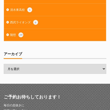
清水東高校
1
西武ライオンズ
6
随想
29
アーカイブ
ご予約お待ちしております！
毎日の息抜きに