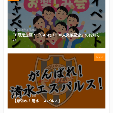
真卓朗商店
矢魔破
磯自慢
磯自慢酒造
神沢川酒造場
立教大学
競馬部
米久
肋さん
臥龍梅
花の舞
花の舞酒造
花の舞酒造株式会社
英君
英君酒造
2016年3月28日
葵煎餅本家
藤枝MYFC
西武ライオンズ
FB限定企画：『いいね！500人突破記念』のお知ら
せ
赤石聖
鄭大世
鈴木Γ
鈴木将平
鈴木矢魔破
開運
青島みかん
青島酒造
静岡おでん
静岡おでん祭
静岡お茶コーラ
Next
静岡のお酒とおでんを愛でる会
静岡の地酒
静岡万調ラーメン
静岡新聞
静岡高校
静岡麦酒
駒越食品
鹿島アントラーズ
黒はんぺん
2016年4月1日
検索
【頑張れ！清水エスパルス】