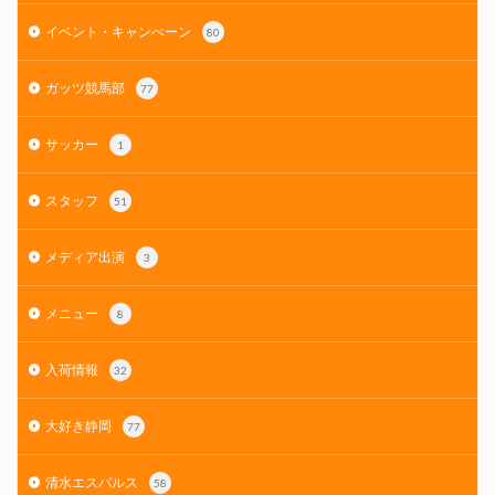
イベント・キャンぺーン
80
ガッツ競馬部
77
サッカー
1
スタッフ
51
メディア出演
3
メニュー
8
入荷情報
32
大好き静岡
77
清水エスパルス
58