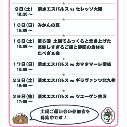
エスパルス登山部
エルゴラッソ
オレンジデイズ
カップヌードル
カツオ
カミュ
ガッツ星人
ガンダム
キンミヤ
クリアソン新宿
ゴウ清水
サウナしきじ
サガン鳥栖
サッポロビール
サッポロ黒ラベル
サンフレッチェ広島
シーラック
ジェフユナイテッド市原・千葉
ジュビロ磐田
セレッソ大阪
ダーツ
トリイソース
ドラゴン
バリ勝男クン。
パルちゃん
パワー
ビックボンバーズ
ビッグボンバーズ
ベアードビール
ベルテックス静岡
ペスト
ペニーゆうすけ
ホッピー
マッチ
ヤマダネコ
リベロ
ヴィッセル神戸
七尾たくあん
三保
三和酒造
三和酒造場
三島カツオ
三遠ネオフェニックス
下島さん
京都サンガF.C.
伊東市
伊藤食品
伊豆急行
修善寺サイダー