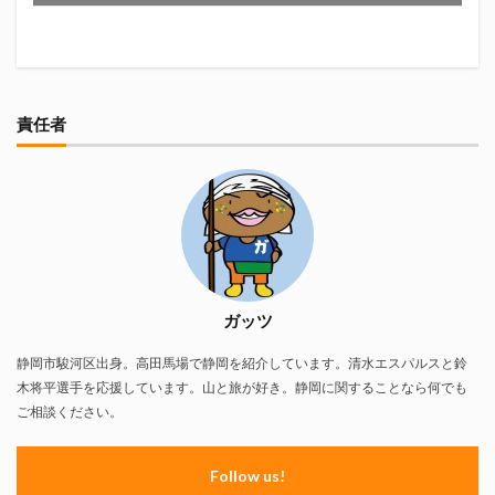
真卓朗商店
矢魔破
磯自慢
磯自慢酒造
神沢川酒造場
立教大学
競馬部
米久
肋さん
臥龍梅
花の舞
花の舞酒造
花の舞酒造株式会社
英君
英君酒造
責任者
葵煎餅本家
藤枝MYFC
西武ライオンズ
赤石聖
鄭大世
鈴木Γ
鈴木将平
鈴木矢魔破
開運
青島みかん
青島酒造
静岡おでん
静岡おでん祭
静岡お茶コーラ
静岡のお酒とおでんを愛でる会
静岡の地酒
静岡万調ラーメン
静岡新聞
静岡高校
ガッツ
静岡麦酒
駒越食品
鹿島アントラーズ
静岡市駿河区出身。高田馬場で静岡を紹介しています。清水エスパルスと鈴
黒はんぺん
木将平選手を応援しています。山と旅が好き。静岡に関することなら何でも
ご相談ください。
検索
Follow us!