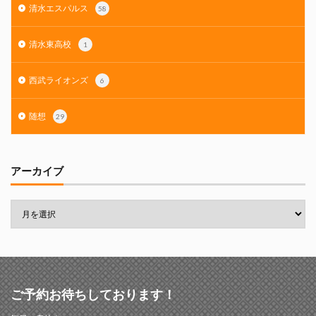
清水エスパルス
58
清水東高校
1
西武ライオンズ
6
随想
29
アーカイブ
ご予約お待ちしております！