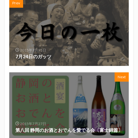
Prev
初亀
初亀醸造
勉三さん
勝俣州和
吉田義元
名古屋グランパス
君盃酒造
周年祭
呼び込み君
喜久酔
土井酒造場
型抜き
埼玉西武ライオンズ
堀内謙伍
大村屋酒造場
大道芸
天皇杯
太田焼きそば
安田記念
2015年7月25日
宝塚記念
宮崎本店
富士宮やきそば
7月24日のガッツ
富士正酒造
富士錦
富士錦酒造
小野友樹
山とおでん
山下メロン園
川崎フロンターレ
Next
平喜酒造
御殿場豆腐
志太泉酒造
日常
日本酒
日清
春華堂
春風亭昇太
木村飲料
杉井酒造
杉錦酒造
東レアローズ静岡
桜まつり
森本酒造
権田修一
横浜F・マリノス
正雪
浦和レッズ
2015年7月27日
清水エスパルス
清水東高校
湘南ベルマーレ
第八回 静岡のお酒とおでんを愛でる会〔富士錦篇〕
滝波商店
田中眼蛇夢
田子の月
百田夏菜子