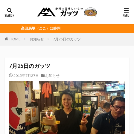
静岡おでん
富士宮やきそば
桜えび
浜松餃子
黒はんぺん
カテゴリー
高田馬場（ここ）は静岡
HOME
お知らせ
7月25日のガッツ
タグ
CITY HUNTER
grenoble
HELLO KITTY
7月25日のガッツ
Jリーグ
Repubrew
いなば食品
いわてグルージャ盛岡
うなぎパイ
うなぎ芋
2015年7月27日
お知らせ
おがわ
おんな泣かせ
くふうハヤテベンチャーズ静岡
こっこ
たけしの挑戦状
たけし軍団
ちびまる子
どんどん
はごろもフーズ
みかん
みともさん
アスルクラロ沼津
アビスパ福岡
アマンド娘
イカゲーム
インチキおじさん
エスエスケイフーズ