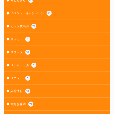
みともさん
125
イベント・キャンぺーン
80
ガッツ競馬部
77
サッカー
1
スタッフ
51
メディア出演
3
メニュー
8
入荷情報
32
大好き静岡
77