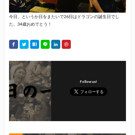
エスパルス登山部
エルゴラッソ
オレンジデイズ
カップヌードル
カツオ
カミュ
ガッツ星人
今日、というか日をまたいで26日はドラゴンの誕生日でし
ガンダム
キンミヤ
クリアソン新宿
ゴウ清水
た。34歳おめでとう！
サウナしきじ
サガン鳥栖
サッポロビール
サッポロ黒ラベル
サンフレッチェ広島
シーラック
ジェフユナイテッド市原・千葉
ジュビロ磐田
セレッソ大阪
ダーツ
トリイソース
ドラゴン
バリ勝男クン。
パルちゃん
パワー
ビックボンバーズ
ビッグボンバーズ
Follow us!
ベアードビール
ベルテックス静岡
ペスト
ペニーゆうすけ
ホッピー
マッチ
ヤマダネコ
リベロ
ヴィッセル神戸
七尾たくあん
三保
三和酒造
三和酒造場
三島カツオ
三遠ネオフェニックス
下島さん
京都サンガF.C.
伊東市
伊藤食品
伊豆急行
修善寺サイダー