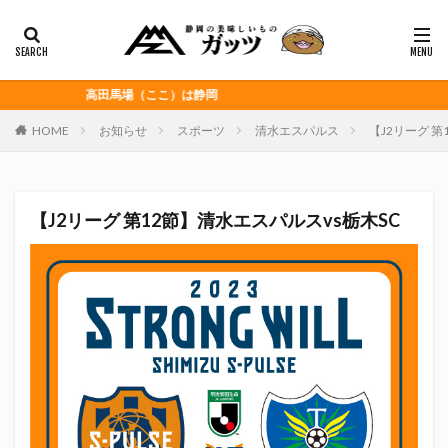
静岡おでん
富士宮やきそば
桜えび
浜松餃子
黒はんぺん
カテゴリー
高田馬場（ここ）は静岡
HOME
お知らせ
スポーツ
清水エスパルス
【J2リーグ 第
タグ
CITY HUNTER
grenoble
HELLO KITTY
【J2リーグ 第12節】清水エスパルスvs栃木SC
Jリーグ
Repubrew
いなば食品
いわてグルージャ盛岡
うなぎパイ
うなぎ芋
おがわ
おんな泣かせ
くふうハヤテベンチャーズ静岡
こっこ
たけしの挑戦状
たけし軍団
ちびまる子
どんどん
はごろもフーズ
みかん
みともさん
アスルクラロ沼津
アビスパ福岡
アマンド娘
イカゲーム
インチキおじさん
エスエスケイフーズ