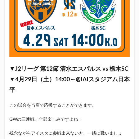
エスパルス登山部
エルゴラッソ
オレンジデイズ
カップヌードル
カツオ
カミュ
ガッツ星人
ガンダム
キンミヤ
クリアソン新宿
ゴウ清水
サウナしきじ
サガン鳥栖
サッポロビール
サッポロ黒ラベル
サンフレッチェ広島
シーラック
ジェフユナイテッド市原・千葉
ジュビロ磐田
セレッソ大阪
ダーツ
トリイソース
ドラゴン
▼J2リーグ 第12
節 清水エスパルス vs 栃木SC
バリ勝男クン。
パルちゃん
パワー
ビックボンバーズ
ビッグボンバーズ
▼
4月29日（土）14:00～@IAIスタジアム日本
ベアードビール
ベルテックス静岡
ペスト
平
ペニーゆうすけ
ホッピー
マッチ
ヤマダネコ
この試合を当店で応援することができます。
リベロ
ヴィッセル神戸
七尾たくあん
三保
三和酒造
三和酒造場
三島カツオ
GWの三連戦、全部楽しみですよね！
三遠ネオフェニックス
下島さん
京都サンガF.C.
残念ながらアイスタに参戦出来ない方、一緒に戦いましょ
伊東市
伊藤食品
伊豆急行
修善寺サイダー