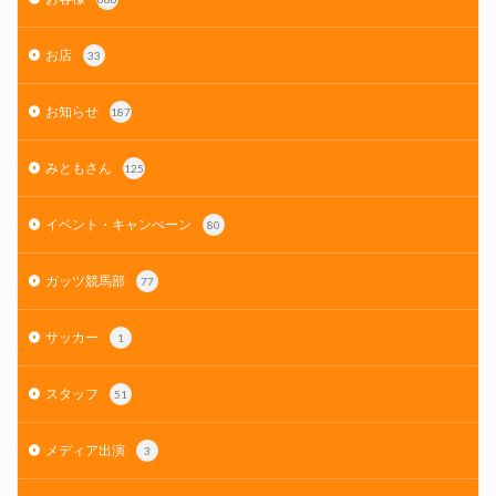
お店
33
お知らせ
187
みともさん
125
イベント・キャンぺーン
80
ガッツ競馬部
77
サッカー
1
スタッフ
51
メディア出演
3