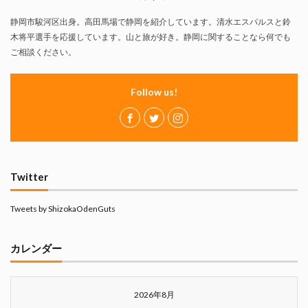
真卓朗商店
矢魔破
磯自慢
磯自慢酒造
静岡市駿河区出身。高田馬場で静岡を紹介しています。清水エスパルスと鈴
神沢川酒造場
立教大学
競馬部
米久
木将平選手を応援しています。山と旅が好き。静岡に関することなら何でも
肋さん
臥龍梅
花の舞
花の舞酒造
ご相談ください。
花の舞酒造株式会社
英君
英君酒造
Follow us!
葵煎餅本家
藤枝MYFC
西武ライオンズ
赤石聖
鄭大世
鈴木Γ
鈴木将平
鈴木矢魔破
開運
青島みかん
青島酒造
静岡おでん
静岡おでん祭
静岡お茶コーラ
静岡のお酒とおでんを愛でる会
静岡の地酒
Twitter
静岡万調ラーメン
静岡新聞
静岡高校
Tweets by ShizokaOdenGuts
静岡麦酒
駒越食品
鹿島アントラーズ
黒はんぺん
カレンダー
検索
2026年8月