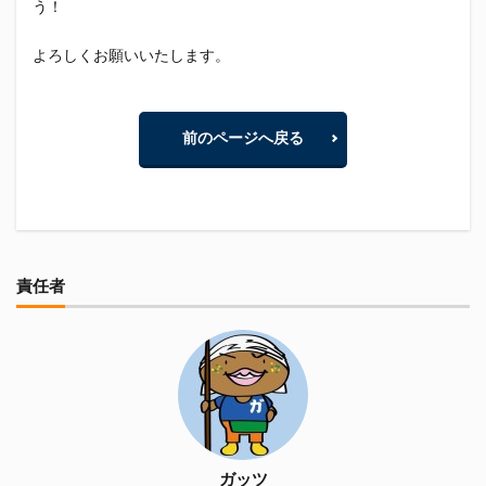
う！
初亀
初亀醸造
勉三さん
勝俣州和
吉田義元
名古屋グランパス
君盃酒造
周年祭
よろしくお願いいたします。
呼び込み君
喜久酔
土井酒造場
型抜き
埼玉西武ライオンズ
堀内謙伍
大村屋酒造場
前のページへ戻る
大道芸
天皇杯
太田焼きそば
安田記念
宝塚記念
宮崎本店
富士宮やきそば
富士正酒造
富士錦
富士錦酒造
小野友樹
山とおでん
山下メロン園
川崎フロンターレ
平喜酒造
御殿場豆腐
志太泉酒造
日常
責任者
日本酒
日清
春華堂
春風亭昇太
木村飲料
杉井酒造
杉錦酒造
東レアローズ静岡
桜まつり
森本酒造
権田修一
横浜F・マリノス
正雪
浦和レッズ
清水エスパルス
清水東高校
湘南ベルマーレ
滝波商店
田中眼蛇夢
田子の月
百田夏菜子
ガッツ