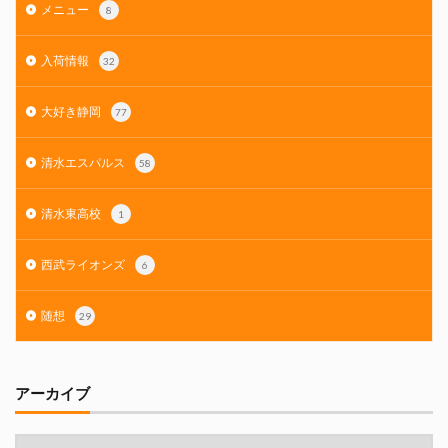
メニュー
8
入荷情報
32
大好き静岡
77
清水エスパルス
58
清水東高校
1
西武ライオンズ
6
随想
29
アーカイブ