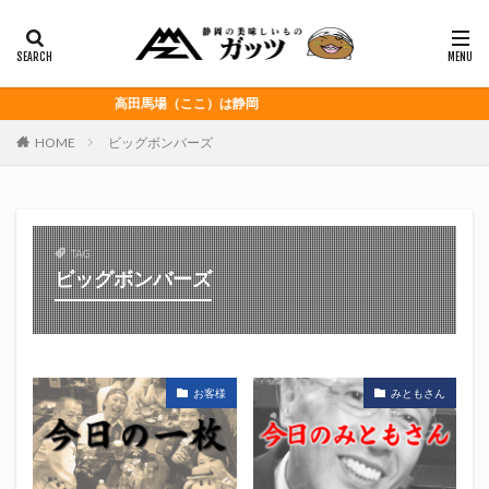
静岡おでん
富士宮やきそば
桜えび
浜松餃子
黒はんぺん
カテゴリー
高田馬場（ここ）は静岡
HOME
ビッグボンバーズ
タグ
CITY HUNTER
grenoble
HELLO KITTY
Jリーグ
Repubrew
いなば食品
TAG
いわてグルージャ盛岡
うなぎパイ
うなぎ芋
ビッグボンバーズ
おがわ
おんな泣かせ
くふうハヤテベンチャーズ静岡
こっこ
たけしの挑戦状
たけし軍団
ちびまる子
お客様
みともさん
どんどん
はごろもフーズ
みかん
みともさん
アスルクラロ沼津
アビスパ福岡
アマンド娘
イカゲーム
インチキおじさん
エスエスケイフーズ