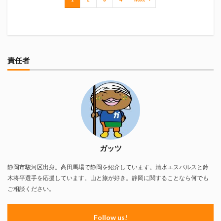
真卓朗商店
矢魔破
磯自慢
磯自慢酒造
神沢川酒造場
立教大学
競馬部
米久
肋さん
臥龍梅
花の舞
花の舞酒造
花の舞酒造株式会社
英君
英君酒造
責任者
葵煎餅本家
藤枝MYFC
西武ライオンズ
赤石聖
鄭大世
鈴木Γ
鈴木将平
鈴木矢魔破
開運
青島みかん
青島酒造
静岡おでん
静岡おでん祭
静岡お茶コーラ
静岡のお酒とおでんを愛でる会
静岡の地酒
静岡万調ラーメン
静岡新聞
静岡高校
ガッツ
静岡麦酒
駒越食品
鹿島アントラーズ
静岡市駿河区出身。高田馬場で静岡を紹介しています。清水エスパルスと鈴
黒はんぺん
木将平選手を応援しています。山と旅が好き。静岡に関することなら何でも
ご相談ください。
検索
Follow us!