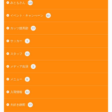
みともさん
125
イベント・キャンぺーン
80
ガッツ競馬部
77
サッカー
1
スタッフ
51
メディア出演
3
メニュー
8
入荷情報
32
大好き静岡
77