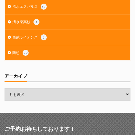
清水エスパルス
58
清水東高校
1
西武ライオンズ
6
随想
29
アーカイブ
ご予約お待ちしております！