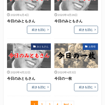
初亀
初亀醸造
勉三さん
勝俣州和
吉田義元
名古屋グランパス
君盃酒造
周年祭
2020年6月4日
2020年4月28日
呼び込み君
喜久酔
土井酒造場
型抜き
今日のみともさん
今日のみともさん
埼玉西武ライオンズ
堀内謙伍
大村屋酒造場
続きを読む
続きを読む
大道芸
天皇杯
太田焼きそば
安田記念
宝塚記念
宮崎本店
富士宮やきそば
富士正酒造
富士錦
富士錦酒造
小野友樹
みともさん
お客様
山とおでん
山下メロン園
川崎フロンターレ
平喜酒造
御殿場豆腐
志太泉酒造
日常
日本酒
日清
春華堂
春風亭昇太
2020年4月22日
2020年4月3日
木村飲料
杉井酒造
杉錦酒造
今日のみともさん
今日の一枚
東レアローズ静岡
桜まつり
森本酒造
続きを読む
続きを読む
権田修一
横浜F・マリノス
正雪
浦和レッズ
清水エスパルス
清水東高校
湘南ベルマーレ
滝波商店
田中眼蛇夢
田子の月
百田夏菜子
1
2
3
4
Next