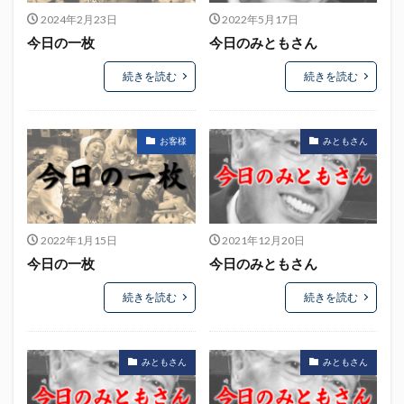
エスパルス登山部
エルゴラッソ
オレンジデイズ
2024年2月23日
2022年5月17日
カップヌードル
カツオ
カミュ
ガッツ星人
今日の一枚
今日のみともさん
ガンダム
キンミヤ
クリアソン新宿
ゴウ清水
続きを読む
続きを読む
サウナしきじ
サガン鳥栖
サッポロビール
サッポロ黒ラベル
サンフレッチェ広島
シーラック
お客様
みともさん
ジェフユナイテッド市原・千葉
ジュビロ磐田
セレッソ大阪
ダーツ
トリイソース
ドラゴン
バリ勝男クン。
パルちゃん
パワー
ビックボンバーズ
ビッグボンバーズ
2022年1月15日
2021年12月20日
ベアードビール
ベルテックス静岡
ペスト
今日の一枚
今日のみともさん
ペニーゆうすけ
ホッピー
マッチ
ヤマダネコ
続きを読む
続きを読む
リベロ
ヴィッセル神戸
七尾たくあん
三保
三和酒造
三和酒造場
三島カツオ
三遠ネオフェニックス
下島さん
京都サンガF.C.
みともさん
みともさん
伊東市
伊藤食品
伊豆急行
修善寺サイダー