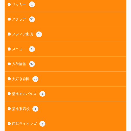
サッカー
1
スタッフ
51
メディア出演
3
メニュー
8
入荷情報
32
大好き静岡
77
清水エスパルス
58
清水東高校
1
西武ライオンズ
6