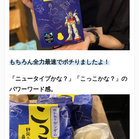
真卓朗商店
矢魔破
磯自慢
磯自慢酒造
神沢川酒造場
立教大学
競馬部
米久
肋さん
臥龍梅
花の舞
花の舞酒造
花の舞酒造株式会社
英君
英君酒造
葵煎餅本家
藤枝MYFC
西武ライオンズ
赤石聖
鄭大世
鈴木Γ
鈴木将平
鈴木矢魔破
開運
青島みかん
青島酒造
もちろん全力最速でポチりましたよ！
静岡おでん
静岡おでん祭
静岡お茶コーラ
「ニュータイプかな？」「こっこかな？」の
静岡のお酒とおでんを愛でる会
静岡の地酒
パワーワード感。
静岡万調ラーメン
静岡新聞
静岡高校
静岡麦酒
駒越食品
鹿島アントラーズ
黒はんぺん
検索