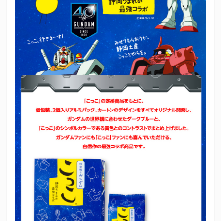
エスパルス登山部
エルゴラッソ
オレンジデイズ
カップヌードル
カツオ
カミュ
ガッツ星人
ガンダム
キンミヤ
クリアソン新宿
ゴウ清水
サウナしきじ
サガン鳥栖
サッポロビール
サッポロ黒ラベル
サンフレッチェ広島
シーラック
ジェフユナイテッド市原・千葉
ジュビロ磐田
セレッソ大阪
ダーツ
トリイソース
ドラゴン
バリ勝男クン。
パルちゃん
パワー
ビックボンバーズ
ビッグボンバーズ
ベアードビール
ベルテックス静岡
ペスト
ペニーゆうすけ
ホッピー
マッチ
ヤマダネコ
リベロ
ヴィッセル神戸
七尾たくあん
三保
三和酒造
三和酒造場
三島カツオ
三遠ネオフェニックス
下島さん
京都サンガF.C.
伊東市
伊藤食品
伊豆急行
修善寺サイダー