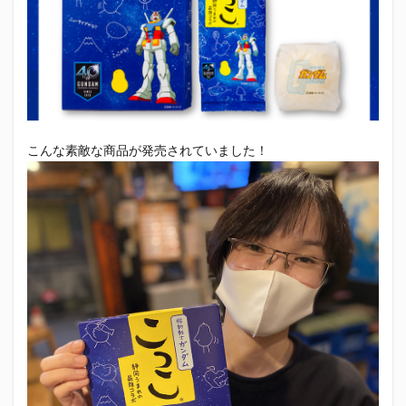
初亀
初亀醸造
勉三さん
勝俣州和
吉田義元
名古屋グランパス
君盃酒造
周年祭
呼び込み君
喜久酔
土井酒造場
型抜き
埼玉西武ライオンズ
堀内謙伍
大村屋酒造場
大道芸
天皇杯
太田焼きそば
安田記念
宝塚記念
宮崎本店
富士宮やきそば
こんな素敵な商品が発売されていました！
富士正酒造
富士錦
富士錦酒造
小野友樹
山とおでん
山下メロン園
川崎フロンターレ
平喜酒造
御殿場豆腐
志太泉酒造
日常
日本酒
日清
春華堂
春風亭昇太
木村飲料
杉井酒造
杉錦酒造
東レアローズ静岡
桜まつり
森本酒造
権田修一
横浜F・マリノス
正雪
浦和レッズ
清水エスパルス
清水東高校
湘南ベルマーレ
滝波商店
田中眼蛇夢
田子の月
百田夏菜子