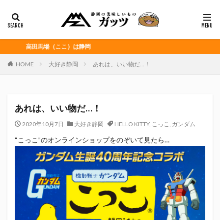
静岡おでん
富士宮やきそば
桜えび
浜松餃子
黒はんぺん
カテゴリー
高田馬場（ここ）は静岡
HOME
大好き静岡
あれは、いい物だ…！
タグ
CITY HUNTER
grenoble
HELLO KITTY
あれは、いい物だ…！
Jリーグ
Repubrew
いなば食品
いわてグルージャ盛岡
うなぎパイ
うなぎ芋
2020年10月7日
大好き静岡
HELLO KITTY
,
こっこ
,
ガンダム
おがわ
おんな泣かせ
“こっこ”のオンラインショップをのぞいて見たら…
くふうハヤテベンチャーズ静岡
こっこ
たけしの挑戦状
たけし軍団
ちびまる子
どんどん
はごろもフーズ
みかん
みともさん
アスルクラロ沼津
アビスパ福岡
アマンド娘
イカゲーム
インチキおじさん
エスエスケイフーズ