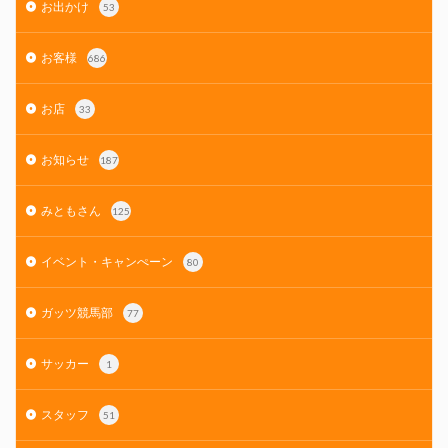
お出かけ
53
お客様
686
お店
33
お知らせ
187
みともさん
125
イベント・キャンぺーン
80
ガッツ競馬部
77
サッカー
1
スタッフ
51