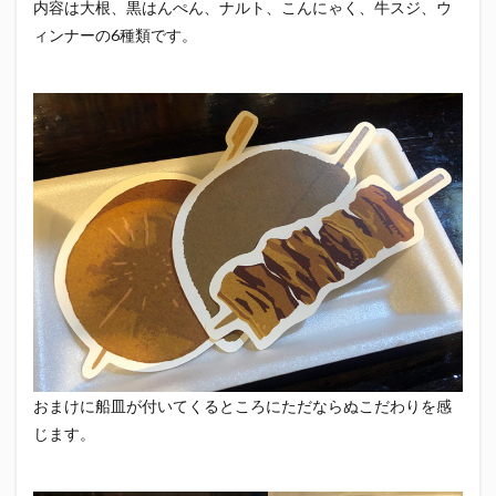
内容は大根、黒はんぺん、ナルト、こんにゃく、牛スジ、ウ
真卓朗商店
矢魔破
磯自慢
磯自慢酒造
ィンナーの6種類です。
神沢川酒造場
立教大学
競馬部
米久
肋さん
臥龍梅
花の舞
花の舞酒造
花の舞酒造株式会社
英君
英君酒造
葵煎餅本家
藤枝MYFC
西武ライオンズ
赤石聖
鄭大世
鈴木Γ
鈴木将平
鈴木矢魔破
開運
青島みかん
青島酒造
静岡おでん
静岡おでん祭
静岡お茶コーラ
静岡のお酒とおでんを愛でる会
静岡の地酒
静岡万調ラーメン
静岡新聞
静岡高校
静岡麦酒
駒越食品
鹿島アントラーズ
黒はんぺん
おまけに船皿が付いてくるところにただならぬこだわりを感
じます。
検索