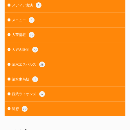
メディア出演
3
メニュー
8
入荷情報
32
大好き静岡
77
清水エスパルス
58
清水東高校
1
西武ライオンズ
6
随想
29