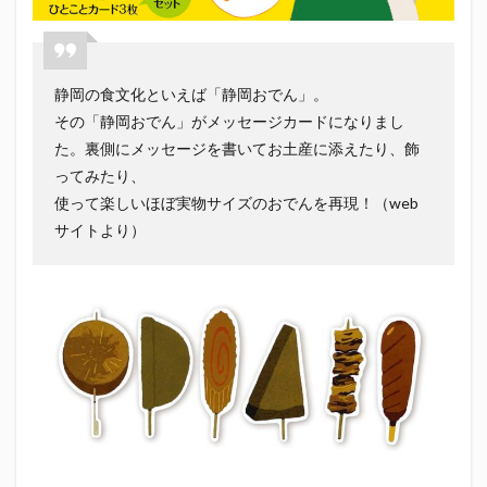
初亀
初亀醸造
勉三さん
勝俣州和
吉田義元
名古屋グランパス
君盃酒造
周年祭
呼び込み君
喜久酔
土井酒造場
型抜き
静岡の食文化といえば「静岡おでん」。
埼玉西武ライオンズ
堀内謙伍
大村屋酒造場
その「静岡おでん」がメッセージカードになりまし
大道芸
天皇杯
太田焼きそば
安田記念
た。裏側にメッセージを書いてお土産に添えたり、飾
ってみたり、
宝塚記念
宮崎本店
富士宮やきそば
使って楽しいほぼ実物サイズのおでんを再現！（web
富士正酒造
富士錦
富士錦酒造
小野友樹
サイトより）
山とおでん
山下メロン園
川崎フロンターレ
平喜酒造
御殿場豆腐
志太泉酒造
日常
日本酒
日清
春華堂
春風亭昇太
木村飲料
杉井酒造
杉錦酒造
東レアローズ静岡
桜まつり
森本酒造
権田修一
横浜F・マリノス
正雪
浦和レッズ
清水エスパルス
清水東高校
湘南ベルマーレ
滝波商店
田中眼蛇夢
田子の月
百田夏菜子