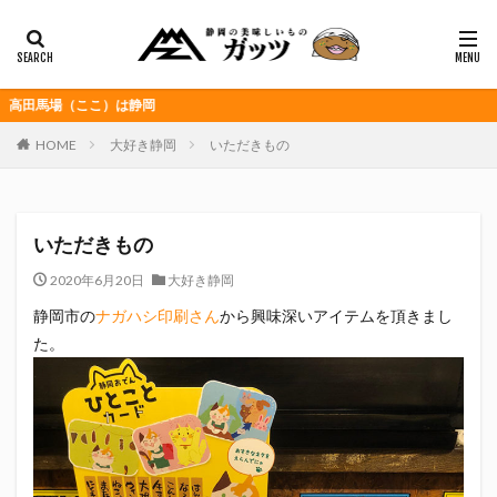
静岡おでん
富士宮やきそば
桜えび
浜松餃子
黒はんぺん
カテゴリー
こ）は静岡
HOME
大好き静岡
いただきもの
タグ
CITY HUNTER
grenoble
HELLO KITTY
いただきもの
Jリーグ
Repubrew
いなば食品
いわてグルージャ盛岡
うなぎパイ
うなぎ芋
2020年6月20日
大好き静岡
おがわ
おんな泣かせ
静岡市の
ナガハシ印刷さん
から興味深いアイテムを頂きまし
た。
くふうハヤテベンチャーズ静岡
こっこ
たけしの挑戦状
たけし軍団
ちびまる子
どんどん
はごろもフーズ
みかん
みともさん
アスルクラロ沼津
アビスパ福岡
アマンド娘
イカゲーム
インチキおじさん
エスエスケイフーズ