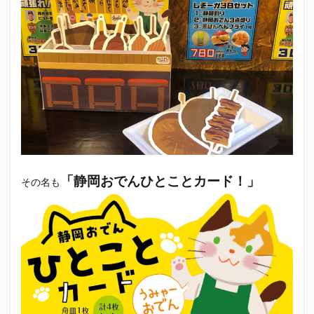
エスパルス登山部
エルゴラッソ
オレンジデイズ
カップヌードル
カツオ
カミュ
ガッツ星人
ガンダム
キンミヤ
クリアソン新宿
ゴウ清水
サウナしきじ
サガン鳥栖
サッポロビール
サッポロ黒ラベル
サンフレッチェ広島
シーラック
ジェフユナイテッド市原・千葉
ジュビロ磐田
セレッソ大阪
ダーツ
トリイソース
ドラゴン
バリ勝男クン。
パルちゃん
パワー
ビックボンバーズ
ビッグボンバーズ
「静岡おでんひとことカード！」
その名も
ベアードビール
ベルテックス静岡
ペスト
ペニーゆうすけ
ホッピー
マッチ
ヤマダネコ
リベロ
ヴィッセル神戸
七尾たくあん
三保
三和酒造
三和酒造場
三島カツオ
三遠ネオフェニックス
下島さん
京都サンガF.C.
伊東市
伊藤食品
伊豆急行
修善寺サイダー