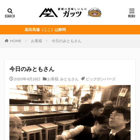
静岡おでん
富士宮やきそば
桜えび
浜松餃子
黒はんぺん
カテゴリー
高田馬場（ここ）は静岡
HOME
お客様
今日のみともさん
タグ
CITY HUNTER
grenoble
HELLO KITTY
今日のみともさん
Jリーグ
Repubrew
いなば食品
いわてグルージャ盛岡
うなぎパイ
うなぎ芋
2020年4月28日
お客様
,
みともさん
ビッグボンバーズ
おがわ
おんな泣かせ
くふうハヤテベンチャーズ静岡
こっこ
たけしの挑戦状
たけし軍団
ちびまる子
どんどん
はごろもフーズ
みかん
みともさん
アスルクラロ沼津
アビスパ福岡
アマンド娘
イカゲーム
インチキおじさん
エスエスケイフーズ