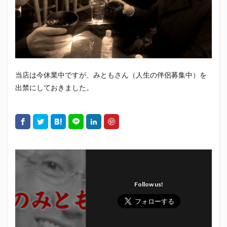
エスパルス登山部
エルゴラッソ
オレンジデイズ
カップヌードル
カツオ
カミュ
ガッツ星人
ガンダム
キンミヤ
クリアソン新宿
ゴウ清水
サウナしきじ
サガン鳥栖
サッポロビール
サッポロ黒ラベル
サンフレッチェ広島
シーラック
当店は今休業中ですが、みともさん（人生の伴侶募集中）を
ジェフユナイテッド市原・千葉
ジュビロ磐田
出禁にしておきました。
セレッソ大阪
ダーツ
トリイソース
ドラゴン
バリ勝男クン。
パルちゃん
パワー
ビックボンバーズ
ビッグボンバーズ
ベアードビール
ベルテックス静岡
ペスト
ペニーゆうすけ
ホッピー
マッチ
ヤマダネコ
リベロ
ヴィッセル神戸
七尾たくあん
三保
Follow us!
三和酒造
三和酒造場
三島カツオ
三遠ネオフェニックス
下島さん
京都サンガF.C.
伊東市
伊藤食品
伊豆急行
修善寺サイダー