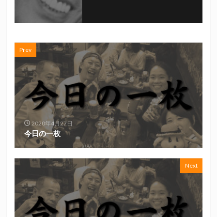
初亀
初亀醸造
勉三さん
勝俣州和
吉田義元
名古屋グランパス
君盃酒造
周年祭
呼び込み君
喜久酔
土井酒造場
型抜き
Prev
埼玉西武ライオンズ
堀内謙伍
大村屋酒造場
大道芸
天皇杯
太田焼きそば
安田記念
宝塚記念
宮崎本店
富士宮やきそば
富士正酒造
富士錦
富士錦酒造
小野友樹
山とおでん
山下メロン園
川崎フロンターレ
平喜酒造
御殿場豆腐
志太泉酒造
日常
2020年4月27日
今日の一枚
日本酒
日清
春華堂
春風亭昇太
木村飲料
杉井酒造
杉錦酒造
Next
東レアローズ静岡
桜まつり
森本酒造
権田修一
横浜F・マリノス
正雪
浦和レッズ
清水エスパルス
清水東高校
湘南ベルマーレ
滝波商店
田中眼蛇夢
田子の月
百田夏菜子