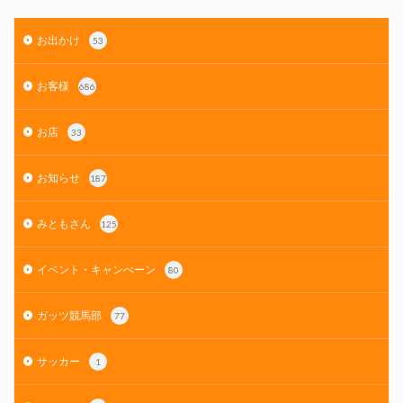
お出かけ
53
お客様
686
お店
33
お知らせ
187
みともさん
125
イベント・キャンぺーン
80
ガッツ競馬部
77
サッカー
1