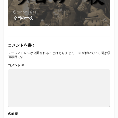
真卓朗商店
矢魔破
磯自慢
磯自慢酒造
神沢川酒造場
立教大学
競馬部
米久
2020年4月29日
今日の一枚
肋さん
臥龍梅
花の舞
花の舞酒造
花の舞酒造株式会社
英君
英君酒造
葵煎餅本家
藤枝MYFC
西武ライオンズ
赤石聖
鄭大世
鈴木Γ
鈴木将平
コメントを書く
鈴木矢魔破
開運
青島みかん
青島酒造
メールアドレスが公開されることはありません。
※
が付いている欄は必
須項目です
静岡おでん
静岡おでん祭
静岡お茶コーラ
コメント
※
静岡のお酒とおでんを愛でる会
静岡の地酒
静岡万調ラーメン
静岡新聞
静岡高校
静岡麦酒
駒越食品
鹿島アントラーズ
黒はんぺん
検索
名前
※