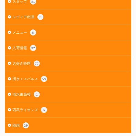
スタッフ
51
メディア出演
3
メニュー
8
入荷情報
32
大好き静岡
77
清水エスパルス
58
清水東高校
1
西武ライオンズ
6
随想
29