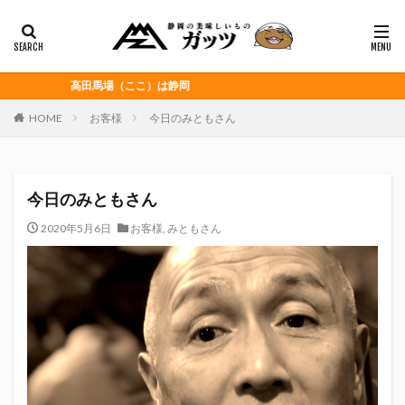
静岡おでん
富士宮やきそば
桜えび
浜松餃子
黒はんぺん
カテゴリー
高田馬場（ここ）は静岡
HOME
お客様
今日のみともさん
タグ
CITY HUNTER
grenoble
HELLO KITTY
今日のみともさん
Jリーグ
Repubrew
いなば食品
いわてグルージャ盛岡
うなぎパイ
うなぎ芋
2020年5月6日
お客様
,
みともさん
おがわ
おんな泣かせ
くふうハヤテベンチャーズ静岡
こっこ
たけしの挑戦状
たけし軍団
ちびまる子
どんどん
はごろもフーズ
みかん
みともさん
アスルクラロ沼津
アビスパ福岡
アマンド娘
イカゲーム
インチキおじさん
エスエスケイフーズ