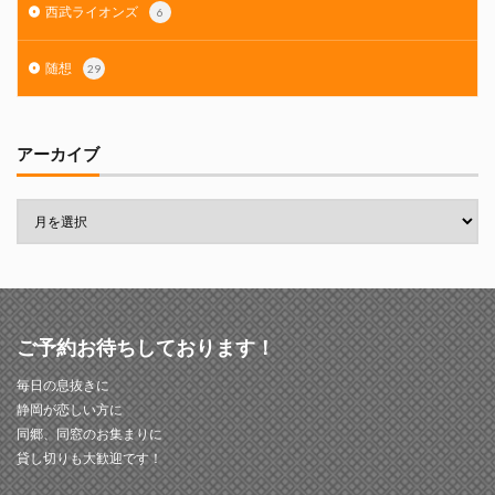
西武ライオンズ
6
随想
29
アーカイブ
ご予約お待ちしております！
毎日の息抜きに
静岡が恋しい方に
同郷、同窓のお集まりに
貸し切りも大歓迎です！