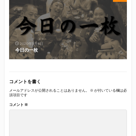
真卓朗商店
矢魔破
磯自慢
磯自慢酒造
神沢川酒造場
立教大学
競馬部
米久
肋さん
臥龍梅
花の舞
花の舞酒造
花の舞酒造株式会社
英君
英君酒造
葵煎餅本家
藤枝MYFC
西武ライオンズ
2020年5月8日
今日の一枚
赤石聖
鄭大世
鈴木Γ
鈴木将平
鈴木矢魔破
開運
青島みかん
青島酒造
静岡おでん
静岡おでん祭
静岡お茶コーラ
静岡のお酒とおでんを愛でる会
静岡の地酒
コメントを書く
静岡万調ラーメン
静岡新聞
静岡高校
メールアドレスが公開されることはありません。
※
が付いている欄は必
須項目です
静岡麦酒
駒越食品
鹿島アントラーズ
コメント
※
黒はんぺん
検索