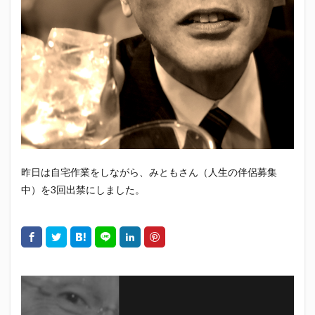
エスパルス登山部
エルゴラッソ
オレンジデイズ
カップヌードル
カツオ
カミュ
ガッツ星人
ガンダム
キンミヤ
クリアソン新宿
ゴウ清水
サウナしきじ
サガン鳥栖
サッポロビール
サッポロ黒ラベル
サンフレッチェ広島
シーラック
ジェフユナイテッド市原・千葉
ジュビロ磐田
セレッソ大阪
ダーツ
トリイソース
ドラゴン
バリ勝男クン。
パルちゃん
パワー
昨日は自宅作業をしながら、みともさん（人生の伴侶募集
ビックボンバーズ
ビッグボンバーズ
中）を3回出禁にしました。
ベアードビール
ベルテックス静岡
ペスト
ペニーゆうすけ
ホッピー
マッチ
ヤマダネコ
リベロ
ヴィッセル神戸
七尾たくあん
三保
三和酒造
三和酒造場
三島カツオ
三遠ネオフェニックス
下島さん
京都サンガF.C.
伊東市
伊藤食品
伊豆急行
修善寺サイダー