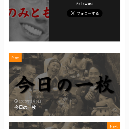
初亀
初亀醸造
勉三さん
Follow us!
勝俣州和
吉田義元
名古屋グランパス
君盃酒造
周年祭
呼び込み君
喜久酔
土井酒造場
型抜き
埼玉西武ライオンズ
堀内謙伍
大村屋酒造場
大道芸
天皇杯
太田焼きそば
安田記念
宝塚記念
宮崎本店
富士宮やきそば
富士正酒造
富士錦
富士錦酒造
小野友樹
Prev
山とおでん
山下メロン園
川崎フロンターレ
平喜酒造
御殿場豆腐
志太泉酒造
日常
日本酒
日清
春華堂
春風亭昇太
木村飲料
杉井酒造
杉錦酒造
東レアローズ静岡
桜まつり
森本酒造
2020年5月5日
今日の一枚
権田修一
横浜F・マリノス
正雪
浦和レッズ
清水エスパルス
清水東高校
湘南ベルマーレ
滝波商店
田中眼蛇夢
田子の月
百田夏菜子
Next