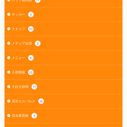
サッカー
1
スタッフ
51
メディア出演
3
メニュー
8
入荷情報
32
大好き静岡
77
清水エスパルス
58
清水東高校
1