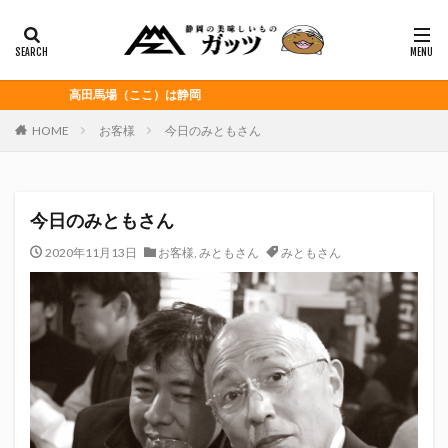
静岡おでん
富士宮やきそば
桜えび
浜松餃子
黒はんぺん
カテゴリー
高田馬場（ここ）は静岡
HOME
お客様
今日のみともさん
タグ
CITY HUNTER
grenoble
HELLO KITTY
今日のみともさん
Jリーグ
Repubrew
いなば食品
いわてグルージャ盛岡
うなぎパイ
うなぎ芋
2020年11月13日
お客様
,
みともさん
みともさん
おがわ
おんな泣かせ
くふうハヤテベンチャーズ静岡
こっこ
たけしの挑戦状
たけし軍団
ちびまる子
どんどん
はごろもフーズ
みかん
みともさん
アスルクラロ沼津
アビスパ福岡
アマンド娘
イカゲーム
インチキおじさん
エスエスケイフーズ