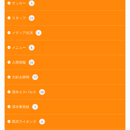
サッカー
1
スタッフ
51
メディア出演
3
メニュー
8
入荷情報
32
大好き静岡
77
清水エスパルス
58
清水東高校
1
西武ライオンズ
6