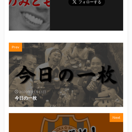
初亀
初亀醸造
勉三さん
勝俣州和
吉田義元
名古屋グランパス
君盃酒造
周年祭
呼び込み君
喜久酔
土井酒造場
型抜き
埼玉西武ライオンズ
堀内謙伍
大村屋酒造場
大道芸
天皇杯
太田焼きそば
安田記念
Prev
宝塚記念
宮崎本店
富士宮やきそば
富士正酒造
富士錦
富士錦酒造
小野友樹
山とおでん
山下メロン園
川崎フロンターレ
平喜酒造
御殿場豆腐
志太泉酒造
日常
日本酒
日清
春華堂
春風亭昇太
2020年11月11日
木村飲料
杉井酒造
杉錦酒造
今日の一枚
東レアローズ静岡
桜まつり
森本酒造
権田修一
横浜F・マリノス
正雪
浦和レッズ
Next
清水エスパルス
清水東高校
湘南ベルマーレ
滝波商店
田中眼蛇夢
田子の月
百田夏菜子