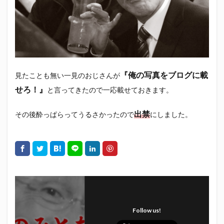
エスパルス登山部
エルゴラッソ
オレンジデイズ
カップヌードル
カツオ
カミュ
ガッツ星人
ガンダム
キンミヤ
クリアソン新宿
ゴウ清水
サウナしきじ
サガン鳥栖
サッポロビール
サッポロ黒ラベル
サンフレッチェ広島
シーラック
『俺の写真をブログに載
見たことも無い一見のおじさんが
ジェフユナイテッド市原・千葉
ジュビロ磐田
せろ！』
と言ってきたので一応載せておきます。
セレッソ大阪
ダーツ
トリイソース
ドラゴン
バリ勝男クン。
パルちゃん
パワー
出禁
その後酔っぱらってうるさかったので
にしました。
ビックボンバーズ
ビッグボンバーズ
ベアードビール
ベルテックス静岡
ペスト
ペニーゆうすけ
ホッピー
マッチ
ヤマダネコ
リベロ
ヴィッセル神戸
七尾たくあん
三保
三和酒造
三和酒造場
三島カツオ
三遠ネオフェニックス
下島さん
京都サンガF.C.
Follow us!
伊東市
伊藤食品
伊豆急行
修善寺サイダー