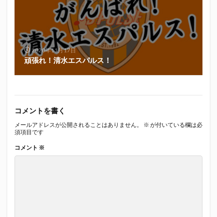
真卓朗商店
矢魔破
磯自慢
磯自慢酒造
神沢川酒造場
立教大学
競馬部
米久
肋さん
臥龍梅
花の舞
花の舞酒造
2020年11月17日
花の舞酒造株式会社
英君
英君酒造
頑張れ！清水エスパルス！
葵煎餅本家
藤枝MYFC
西武ライオンズ
赤石聖
鄭大世
鈴木Γ
鈴木将平
鈴木矢魔破
開運
青島みかん
青島酒造
静岡おでん
静岡おでん祭
静岡お茶コーラ
コメントを書く
静岡のお酒とおでんを愛でる会
静岡の地酒
メールアドレスが公開されることはありません。
※
が付いている欄は必
須項目です
静岡万調ラーメン
静岡新聞
静岡高校
コメント
※
静岡麦酒
駒越食品
鹿島アントラーズ
黒はんぺん
検索