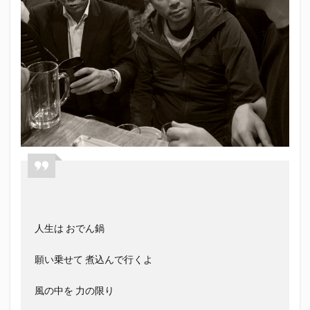
エスパルス登山部
エルゴラッソ
オレンジデイズ
カップヌードル
カツオ
カミュ
ガッツ星人
ガンダム
キンミヤ
クリアソン新宿
ゴウ清水
サウナしきじ
サガン鳥栖
サッポロビール
サッポロ黒ラベル
サンフレッチェ広島
シーラック
ジェフユナイテッド市原・千葉
ジュビロ磐田
セレッソ大阪
ダーツ
トリイソース
ドラゴン
バリ勝男クン。
パルちゃん
パワー
ビックボンバーズ
ビッグボンバーズ
ベアードビール
ベルテックス静岡
ペスト
ペニーゆうすけ
ホッピー
マッチ
ヤマダネコ
人生は おでん鍋
リベロ
ヴィッセル神戸
七尾たくあん
三保
三和酒造
三和酒造場
三島カツオ
願い乗せて 煮込んで行くよ
三遠ネオフェニックス
下島さん
京都サンガF.C.
風の中を 力の限り
伊東市
伊藤食品
伊豆急行
修善寺サイダー