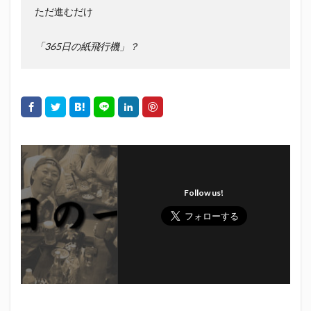
初亀
初亀醸造
勉三さん
勝俣州和
ただ進むだけ
吉田義元
名古屋グランパス
君盃酒造
周年祭
「365日の紙飛行機」？
呼び込み君
喜久酔
土井酒造場
型抜き
埼玉西武ライオンズ
堀内謙伍
大村屋酒造場
大道芸
天皇杯
太田焼きそば
安田記念
宝塚記念
宮崎本店
富士宮やきそば
富士正酒造
富士錦
富士錦酒造
小野友樹
山とおでん
山下メロン園
川崎フロンターレ
平喜酒造
御殿場豆腐
志太泉酒造
日常
Follow us!
日本酒
日清
春華堂
春風亭昇太
木村飲料
杉井酒造
杉錦酒造
東レアローズ静岡
桜まつり
森本酒造
権田修一
横浜F・マリノス
正雪
浦和レッズ
清水エスパルス
清水東高校
湘南ベルマーレ
滝波商店
田中眼蛇夢
田子の月
百田夏菜子