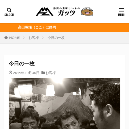
静岡おでん
富士宮やきそば
桜えび
浜松餃子
黒はんぺん
カテゴリー
高田馬場（ここ）は静岡
HOME
お客様
今日の一枚
タグ
CITY HUNTER
grenoble
HELLO KITTY
今日の一枚
Jリーグ
Repubrew
いなば食品
いわてグルージャ盛岡
うなぎパイ
うなぎ芋
2019年10月30日
お客様
おがわ
おんな泣かせ
くふうハヤテベンチャーズ静岡
こっこ
たけしの挑戦状
たけし軍団
ちびまる子
どんどん
はごろもフーズ
みかん
みともさん
アスルクラロ沼津
アビスパ福岡
アマンド娘
イカゲーム
インチキおじさん
エスエスケイフーズ