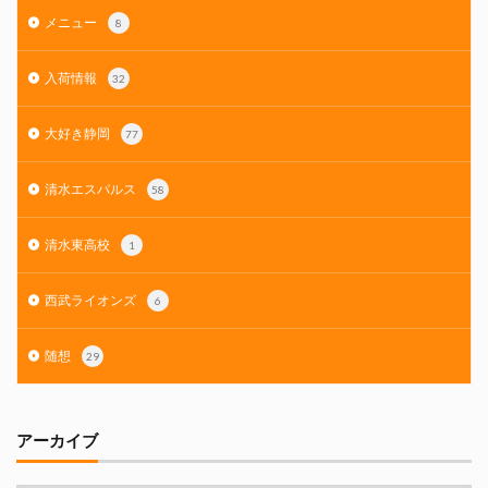
メニュー
8
入荷情報
32
大好き静岡
77
清水エスパルス
58
清水東高校
1
西武ライオンズ
6
随想
29
アーカイブ