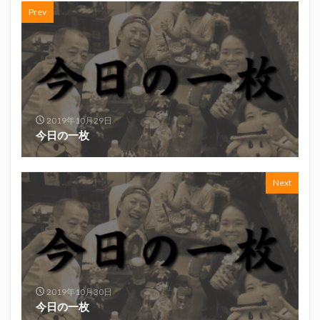
真卓朗商店
矢魔破
磯自慢
磯自慢酒造
Prev
神沢川酒造場
立教大学
競馬部
米久
肋さん
臥龍梅
花の舞
花の舞酒造
花の舞酒造株式会社
英君
英君酒造
葵煎餅本家
藤枝MYFC
西武ライオンズ
赤石聖
鄭大世
鈴木Γ
鈴木将平
2019年10月29日
今日の一枚
鈴木矢魔破
開運
青島みかん
青島酒造
静岡おでん
静岡おでん祭
静岡お茶コーラ
静岡のお酒とおでんを愛でる会
静岡の地酒
Next
静岡万調ラーメン
静岡新聞
静岡高校
静岡麦酒
駒越食品
鹿島アントラーズ
黒はんぺん
検索
2019年10月30日
今日の一枚