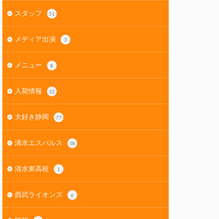
スタッフ
51
メディア出演
3
メニュー
8
入荷情報
32
大好き静岡
77
清水エスパルス
58
清水東高校
1
西武ライオンズ
6