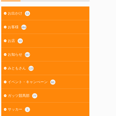
お出かけ
53
お客様
686
お店
33
お知らせ
187
みともさん
125
イベント・キャンぺーン
80
ガッツ競馬部
77
サッカー
1