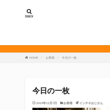
イカゲーム
オレンジデイズ
クリアソン新宿
サンフレッチェ広
ダーツ
トリ
ビッグボンバーズ
マッチ
ヤマ
三島カツオ
HOME
お客様
今日の一枚
修善寺サイダー
君盃酒造
周
堀内謙伍
大
富士宮やきそば
今日の一枚
川崎フロンターレ
春風亭昇太
2019年11月7日
お客様
インチキおじさん
権田修一
横