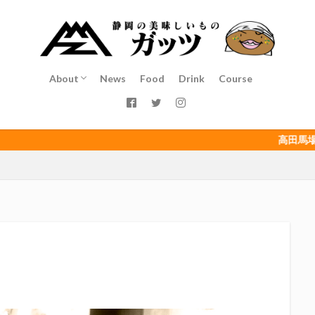
インチキおじさん
エスエスケイフーズ
エスパルス登山部
エルゴラ
カップヌードル
カツオ
カミュ
ガッツ星人
ガンダム
ゴウ清水
サウナしきじ
サガン鳥栖
サッポロビール
サッ
島
シーラック
ジェフユナイテッド市原・千葉
ジュビロ磐田
About
News
Food
Drink
Course
イソース
ドラゴン
バリ勝男クン。
パルちゃん
パワー
Service
Staff
Access
ベアードビール
ベルテックス静岡
ペスト
ペニーゆうすけ
ダネコ
リベロ
ヴィッセル神戸
七尾たくあん
三保
三和
高田馬場（ここ）は静
三遠ネオフェニックス
下島さん
京都サンガF.C.
伊東市
伊藤
初亀
初亀醸造
勉三さん
勝俣州和
吉田義元
名古屋
年祭
呼び込み君
喜久酔
土井酒造場
型抜き
埼玉西武ラ
村屋酒造場
大道芸
天皇杯
太田焼きそば
安田記念
宝塚
富士正酒造
富士錦
富士錦酒造
小野友樹
山とおでん
平喜酒造
御殿場豆腐
志太泉酒造
日常
日本酒
日
木村飲料
杉井酒造
杉錦酒造
東レアローズ静岡
桜まつり
浜F・マリノス
正雪
浦和レッズ
清水エスパルス
清水東高校