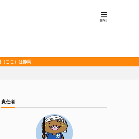
ッソ
キンミヤ
ポロ黒ラベル
セレッソ大阪
ビックボンバーズ
ホッピー
酒造
三和酒造場
岡
食品
伊豆急行
グランパス
イオンズ
記念
宮崎本店
責任者
山下メロン園
清
春華堂
森本酒造
湘南ベルマーレ