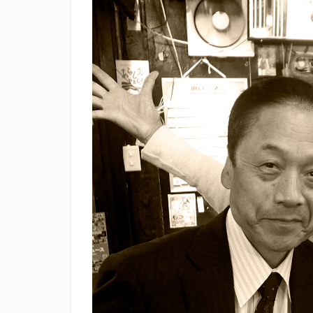
滝波商店
田
神沢川酒造場
花の舞酒造株式会
鄭大世
鈴木
静岡おでん祭
静岡新聞
静