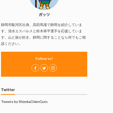
慢
磯自慢酒造
の舞酒造
ガッツ
ズ
赤石聖
静岡市駿河区出身。高田馬場で静岡を紹介していま
静岡おでん
す。清水エスパルスと鈴木将平選手を応援していま
万調ラーメン
す。山と旅が好き。静岡に関することなら何でもご相
談ください。
Follow us!
Twitter
Tweets by ShizokaOdenGuts