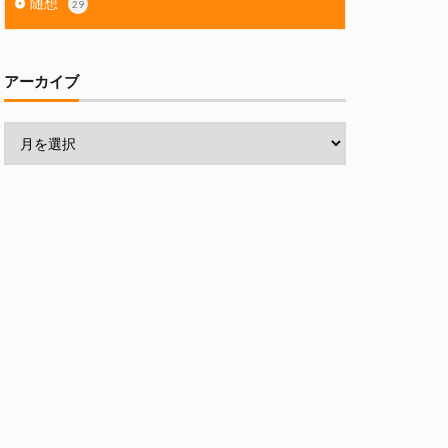
随想
29
アーカイブ