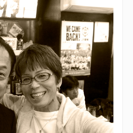
中眼蛇夢
田子の月
百田夏菜子
真卓朗商店
矢魔破
磯自
立教大学
競馬部
米久
肋さん
臥龍梅
花の舞
花
社
英君
英君酒造
葵煎餅本家
藤枝MYFC
西武ライオン
Γ
鈴木将平
鈴木矢魔破
開運
青島みかん
青島酒造
静岡お茶コーラ
静岡のお酒とおでんを愛でる会
静岡の地酒
静岡
岡高校
静岡麦酒
駒越食品
鹿島アントラーズ
黒はんぺん
検索