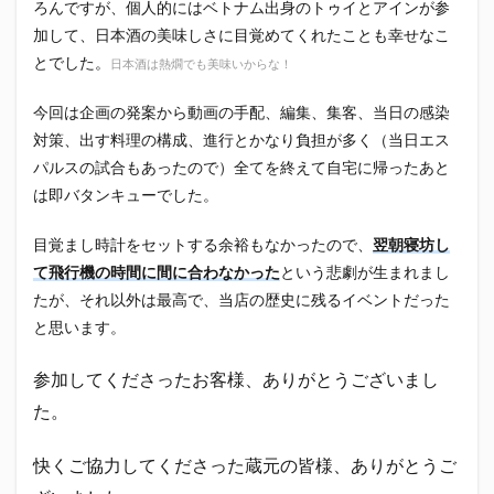
ろんですが、個人的にはベトナム出身のトゥイとアインが参
初亀
初亀醸造
勉三さん
勝俣州和
加して、日本酒の美味しさに目覚めてくれたことも幸せなこ
吉田義元
名古屋グランパス
君盃酒造
周年祭
とでした。
日本酒は熱燗でも美味いからな！
呼び込み君
喜久酔
土井酒造場
型抜き
今回は企画の発案から動画の手配、編集、集客、当日の感染
埼玉西武ライオンズ
堀内謙伍
大村屋酒造場
対策、出す料理の構成、進行とかなり負担が多く（当日エス
大道芸
天皇杯
太田焼きそば
安田記念
パルスの試合もあったので）全てを終えて自宅に帰ったあと
宝塚記念
宮崎本店
富士宮やきそば
は即バタンキューでした。
富士正酒造
富士錦
富士錦酒造
小野友樹
目覚まし時計をセットする余裕もなかったので、
翌朝寝坊し
山とおでん
山下メロン園
川崎フロンターレ
て飛行機の時間に間に合わなかった
という悲劇が生まれまし
平喜酒造
御殿場豆腐
志太泉酒造
日常
たが、それ以外は最高で、当店の歴史に残るイベントだった
日本酒
日清
春華堂
春風亭昇太
と思います。
木村飲料
杉井酒造
杉錦酒造
参加してくださったお客様、ありがとうございまし
東レアローズ静岡
桜まつり
森本酒造
た。
権田修一
横浜F・マリノス
正雪
浦和レッズ
清水エスパルス
清水東高校
湘南ベルマーレ
快くご協力してくださった蔵元の皆様、ありがとうご
滝波商店
田中眼蛇夢
田子の月
百田夏菜子