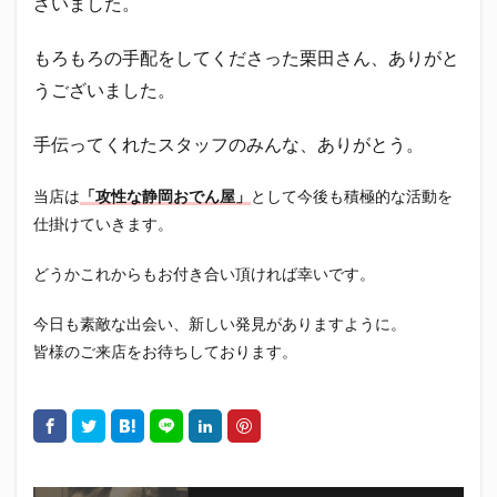
ざいました。
真卓朗商店
矢魔破
磯自慢
磯自慢酒造
神沢川酒造場
立教大学
競馬部
米久
もろもろの手配をしてくださった栗田さん、ありがと
肋さん
臥龍梅
花の舞
花の舞酒造
うございました。
花の舞酒造株式会社
英君
英君酒造
手伝ってくれたスタッフのみんな、ありがとう。
葵煎餅本家
藤枝MYFC
西武ライオンズ
赤石聖
鄭大世
鈴木Γ
鈴木将平
当店は
「攻性な静岡おでん屋」
として今後も積極的な活動を
鈴木矢魔破
開運
青島みかん
青島酒造
仕掛けていきます。
静岡おでん
静岡おでん祭
静岡お茶コーラ
どうかこれからもお付き合い頂ければ幸いです。
静岡のお酒とおでんを愛でる会
静岡の地酒
静岡万調ラーメン
静岡新聞
静岡高校
今日も素敵な出会い、新しい発見がありますように。
静岡麦酒
駒越食品
鹿島アントラーズ
皆様のご来店をお待ちしております。
黒はんぺん
検索