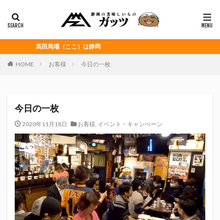
静岡おでん
富士宮やきそば
桜えび
浜松餃子
黒はんぺん
カテゴリー
高田馬場（ここ）は静岡
HOME
お客様
今日の一枚
タグ
CITY HUNTER
grenoble
HELLO KITTY
今日の一枚
Jリーグ
Repubrew
いなば食品
いわてグルージャ盛岡
うなぎパイ
うなぎ芋
2020年11月18日
お客様
,
イベント・キャンぺーン
おがわ
おんな泣かせ
くふうハヤテベンチャーズ静岡
こっこ
たけしの挑戦状
たけし軍団
ちびまる子
どんどん
はごろもフーズ
みかん
みともさん
アスルクラロ沼津
アビスパ福岡
アマンド娘
イカゲーム
インチキおじさん
エスエスケイフーズ