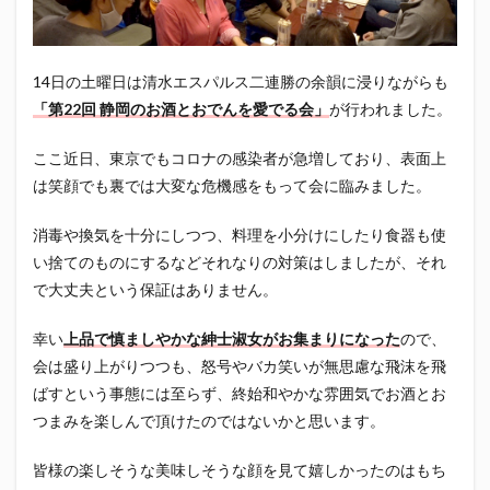
エスパルス登山部
エルゴラッソ
オレンジデイズ
カップヌードル
カツオ
カミュ
ガッツ星人
ガンダム
キンミヤ
クリアソン新宿
ゴウ清水
14日の土曜日は清水エスパルス二連勝の余韻に浸りながらも
「第22回 静岡のお酒とおでんを愛でる会」
が行われました。
サウナしきじ
サガン鳥栖
サッポロビール
サッポロ黒ラベル
サンフレッチェ広島
シーラック
ここ近日、東京でもコロナの感染者が急増しており、表面上
ジェフユナイテッド市原・千葉
ジュビロ磐田
は笑顔でも裏では大変な危機感をもって会に臨みました。
セレッソ大阪
ダーツ
トリイソース
ドラゴン
消毒や換気を十分にしつつ、料理を小分けにしたり食器も使
バリ勝男クン。
パルちゃん
パワー
い捨てのものにするなどそれなりの対策はしましたが、それ
ビックボンバーズ
ビッグボンバーズ
で大丈夫という保証はありません。
ベアードビール
ベルテックス静岡
ペスト
幸い
上品で慎ましやかな紳士淑女がお集まりになった
ので、
ペニーゆうすけ
ホッピー
マッチ
ヤマダネコ
会は盛り上がりつつも、怒号やバカ笑いが無思慮な飛沫を飛
リベロ
ヴィッセル神戸
七尾たくあん
三保
ばすという事態には至らず、終始和やかな雰囲気でお酒とお
三和酒造
三和酒造場
三島カツオ
つまみを楽しんで頂けたのではないかと思います。
三遠ネオフェニックス
下島さん
京都サンガF.C.
皆様の楽しそうな美味しそうな顔を見て嬉しかったのはもち
伊東市
伊藤食品
伊豆急行
修善寺サイダー