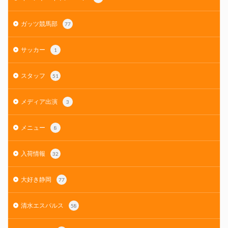
ガッツ競馬部
77
サッカー
1
スタッフ
51
メディア出演
3
メニュー
8
入荷情報
32
大好き静岡
77
清水エスパルス
58