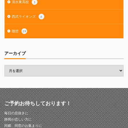
清水東高校
1
西武ライオンズ
6
随想
29
アーカイブ
ご予約お待ちしております！
毎日の息抜きに
静岡が恋しい方に
同郷、同窓のお集まりに