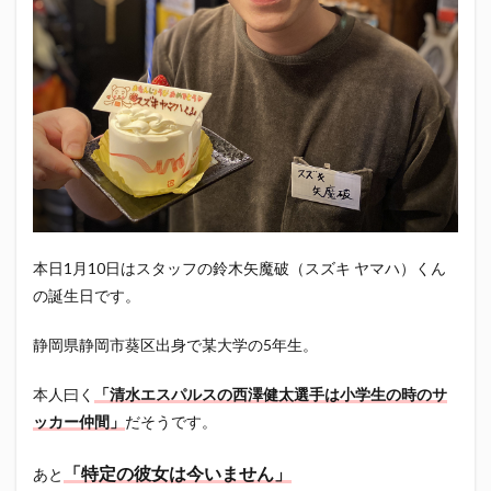
エスパルス登山部
エルゴラッソ
オレンジデイズ
カップヌードル
カツオ
カミュ
ガッツ星人
ガンダム
キンミヤ
クリアソン新宿
ゴウ清水
サウナしきじ
サガン鳥栖
サッポロビール
サッポロ黒ラベル
サンフレッチェ広島
シーラック
ジェフユナイテッド市原・千葉
ジュビロ磐田
セレッソ大阪
ダーツ
トリイソース
ドラゴン
バリ勝男クン。
パルちゃん
パワー
本日1月10日はスタッフの鈴木矢魔破（スズキ ヤマハ）くん
ビックボンバーズ
ビッグボンバーズ
の誕生日です。
ベアードビール
ベルテックス静岡
ペスト
ペニーゆうすけ
ホッピー
マッチ
ヤマダネコ
静岡県静岡市葵区出身で某大学の5年生。
リベロ
ヴィッセル神戸
七尾たくあん
三保
本人曰く
「清水エスパルスの西澤健太選手は小学生の時のサ
三和酒造
三和酒造場
三島カツオ
ッカー仲間」
だそうです。
三遠ネオフェニックス
下島さん
京都サンガF.C.
「特定の彼女は今いません」
伊東市
伊藤食品
伊豆急行
修善寺サイダー
あと