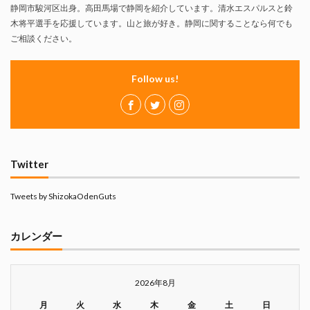
静岡市駿河区出身。高田馬場で静岡を紹介しています。清水エスパルスと鈴
木将平選手を応援しています。山と旅が好き。静岡に関することなら何でも
ご相談ください。
Follow us!
Twitter
Tweets by ShizokaOdenGuts
カレンダー
2026年8月
月
火
水
木
金
土
日