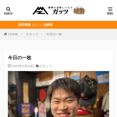
静岡おでん
富士宮やきそば
桜えび
浜松餃子
黒はんぺん
カテゴリー
高田馬場（ここ）は静岡
HOME
スタッフ
今日の一枚
タグ
CITY HUNTER
grenoble
HELLO KITTY
今日の一枚
Jリーグ
Repubrew
いなば食品
いわてグルージャ盛岡
うなぎパイ
うなぎ芋
2021年1月10日
スタッフ
おがわ
おんな泣かせ
くふうハヤテベンチャーズ静岡
こっこ
たけしの挑戦状
たけし軍団
ちびまる子
どんどん
はごろもフーズ
みかん
みともさん
アスルクラロ沼津
アビスパ福岡
アマンド娘
イカゲーム
インチキおじさん
エスエスケイフーズ