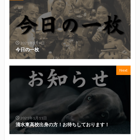
真卓朗商店
矢魔破
磯自慢
磯自慢酒造
神沢川酒造場
立教大学
競馬部
米久
肋さん
臥龍梅
花の舞
花の舞酒造
花の舞酒造株式会社
英君
英君酒造
葵煎餅本家
藤枝MYFC
西武ライオンズ
2021年1月9日
今日の一枚
赤石聖
鄭大世
鈴木Γ
鈴木将平
鈴木矢魔破
開運
青島みかん
青島酒造
静岡おでん
静岡おでん祭
静岡お茶コーラ
Next
静岡のお酒とおでんを愛でる会
静岡の地酒
静岡万調ラーメン
静岡新聞
静岡高校
静岡麦酒
駒越食品
鹿島アントラーズ
黒はんぺん
2021年1月11日
清水東高校出身の方！お待ちしております！
検索