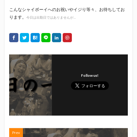
初亀
初亀醸造
勉三さん
勝俣州和
こんなシャイボーイへのお祝いやイジり等々、お待ちしてお
吉田義元
名古屋グランパス
君盃酒造
周年祭
ります。
今日は出勤日ではありませんが…
呼び込み君
喜久酔
土井酒造場
型抜き
埼玉西武ライオンズ
堀内謙伍
大村屋酒造場
大道芸
天皇杯
太田焼きそば
安田記念
宝塚記念
宮崎本店
富士宮やきそば
富士正酒造
富士錦
富士錦酒造
小野友樹
山とおでん
山下メロン園
川崎フロンターレ
Follow us!
平喜酒造
御殿場豆腐
志太泉酒造
日常
日本酒
日清
春華堂
春風亭昇太
木村飲料
杉井酒造
杉錦酒造
東レアローズ静岡
桜まつり
森本酒造
権田修一
横浜F・マリノス
正雪
浦和レッズ
清水エスパルス
清水東高校
湘南ベルマーレ
滝波商店
田中眼蛇夢
田子の月
百田夏菜子
Prev