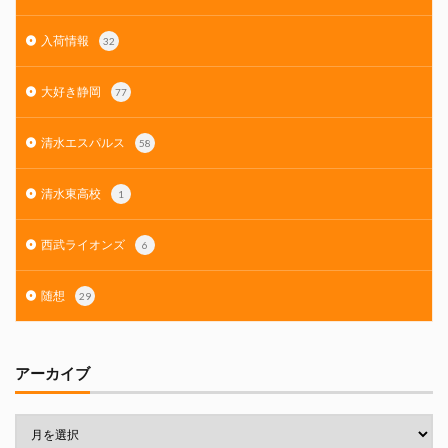
入荷情報
32
大好き静岡
77
清水エスパルス
58
清水東高校
1
西武ライオンズ
6
随想
29
アーカイブ