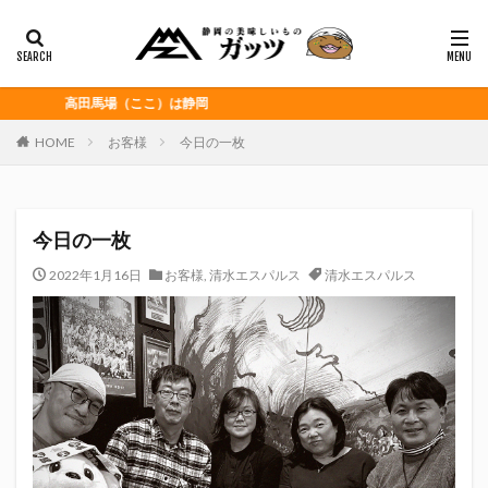
静岡おでん
富士宮やきそば
桜えび
浜松餃子
黒はんぺん
カテゴリー
高田馬場（ここ）は静岡
HOME
お客様
今日の一枚
タグ
CITY HUNTER
grenoble
HELLO KITTY
今日の一枚
Jリーグ
Repubrew
いなば食品
いわてグルージャ盛岡
うなぎパイ
うなぎ芋
2022年1月16日
お客様
,
清水エスパルス
清水エスパルス
おがわ
おんな泣かせ
くふうハヤテベンチャーズ静岡
こっこ
たけしの挑戦状
たけし軍団
ちびまる子
どんどん
はごろもフーズ
みかん
みともさん
アスルクラロ沼津
アビスパ福岡
アマンド娘
イカゲーム
インチキおじさん
エスエスケイフーズ