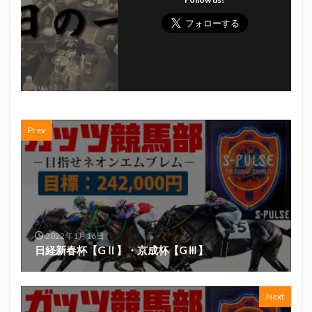
真卓朗商店
矢魔破
磯自慢
磯自慢酒造
神沢川酒造場
立教大学
競馬部
米久
肋さん
臥龍梅
花の舞
花の舞酒造
花の舞酒造株式会社
英君
英君酒造
葵煎餅本家
藤枝MYFC
西武ライオンズ
赤石聖
鄭大世
鈴木Γ
鈴木将平
Prev
鈴木矢魔破
開運
青島みかん
青島酒造
静岡おでん
静岡おでん祭
静岡お茶コーラ
静岡のお酒とおでんを愛でる会
静岡の地酒
静岡万調ラーメン
静岡新聞
静岡高校
静岡麦酒
駒越食品
鹿島アントラーズ
2022年1月16日
黒はんぺん
日経新春杯【GⅡ】・京成杯【GⅢ】
検索
Next