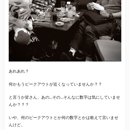
エスパルス登山部
エルゴラッソ
オレンジデイズ
カップヌードル
カツオ
カミュ
ガッツ星人
ガンダム
キンミヤ
クリアソン新宿
ゴウ清水
サウナしきじ
サガン鳥栖
サッポロビール
サッポロ黒ラベル
サンフレッチェ広島
シーラック
ジェフユナイテッド市原・千葉
ジュビロ磐田
セレッソ大阪
ダーツ
トリイソース
ドラゴン
バリ勝男クン。
パルちゃん
パワー
あれあれ？
ビックボンバーズ
ビッグボンバーズ
ベアードビール
ベルテックス静岡
ペスト
何かもうピークアウトが近くなっていませんか？？
ペニーゆうすけ
ホッピー
マッチ
ヤマダネコ
と言うか皆さん、あの…その…そんなに数字は気にしていませ
リベロ
ヴィッセル神戸
七尾たくあん
三保
んか？？？
三和酒造
三和酒造場
三島カツオ
三遠ネオフェニックス
下島さん
京都サンガF.C.
いや、何のピークアウトとか何の数字とかは敢えて言いませ
んけど。
伊東市
伊藤食品
伊豆急行
修善寺サイダー