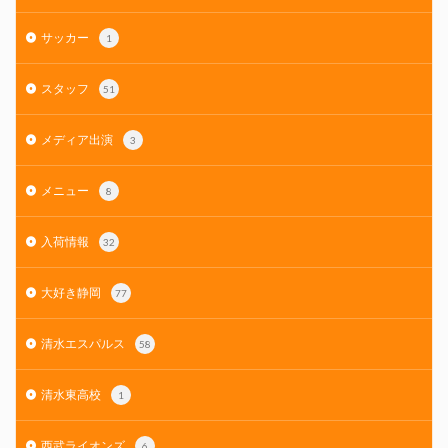
サッカー
1
スタッフ
51
メディア出演
3
メニュー
8
入荷情報
32
大好き静岡
77
清水エスパルス
58
清水東高校
1
西武ライオンズ
6