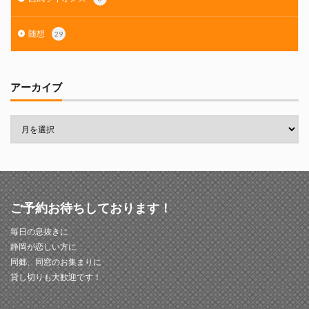
随想
29
アーカイブ
ご予約お待ちしております！
毎日の息抜きに
静岡が恋しい方に
同郷、同窓のお集まりに
貸し切りも大歓迎です！