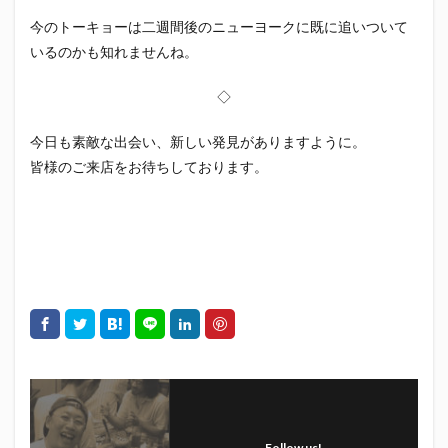
初亀
初亀醸造
勉三さん
勝俣州和
今のトーキョーは二週間後のニューヨークに既に追いついて
吉田義元
名古屋グランパス
君盃酒造
周年祭
いるのかも知れませんね。
呼び込み君
喜久酔
土井酒造場
型抜き
◇
埼玉西武ライオンズ
堀内謙伍
大村屋酒造場
大道芸
天皇杯
太田焼きそば
安田記念
今日も素敵な出会い、新しい発見がありますように。
宝塚記念
宮崎本店
富士宮やきそば
皆様のご来店をお待ちしております。
富士正酒造
富士錦
富士錦酒造
小野友樹
山とおでん
山下メロン園
川崎フロンターレ
平喜酒造
御殿場豆腐
志太泉酒造
日常
日本酒
日清
春華堂
春風亭昇太
木村飲料
杉井酒造
杉錦酒造
東レアローズ静岡
桜まつり
森本酒造
権田修一
横浜F・マリノス
正雪
浦和レッズ
清水エスパルス
清水東高校
湘南ベルマーレ
滝波商店
田中眼蛇夢
田子の月
百田夏菜子
Follow us!