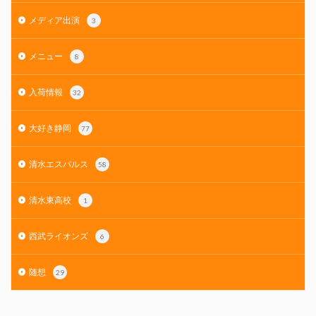
メディア出演
3
メニュー
8
入荷情報
32
大好き静岡
77
清水エスパルス
58
清水東高校
1
西武ライオンズ
6
随想
29