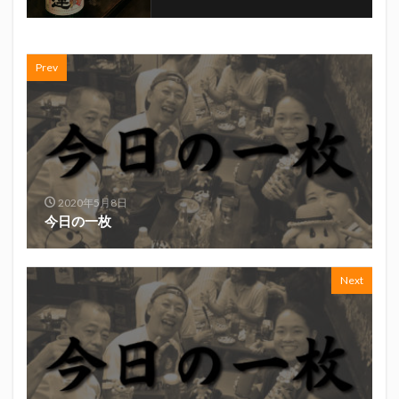
真卓朗商店
矢魔破
磯自慢
磯自慢酒造
神沢川酒造場
立教大学
競馬部
米久
肋さん
臥龍梅
花の舞
花の舞酒造
Prev
花の舞酒造株式会社
英君
英君酒造
葵煎餅本家
藤枝MYFC
西武ライオンズ
赤石聖
鄭大世
鈴木Γ
鈴木将平
鈴木矢魔破
開運
青島みかん
青島酒造
静岡おでん
静岡おでん祭
静岡お茶コーラ
2020年5月8日
今日の一枚
静岡のお酒とおでんを愛でる会
静岡の地酒
静岡万調ラーメン
静岡新聞
静岡高校
静岡麦酒
駒越食品
鹿島アントラーズ
Next
黒はんぺん
検索