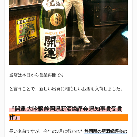
エスパルス登山部
エルゴラッソ
オレンジデイズ
カップヌードル
カツオ
カミュ
ガッツ星人
ガンダム
キンミヤ
クリアソン新宿
ゴウ清水
サウナしきじ
サガン鳥栖
サッポロビール
サッポロ黒ラベル
サンフレッチェ広島
シーラック
ジェフユナイテッド市原・千葉
ジュビロ磐田
セレッソ大阪
ダーツ
トリイソース
ドラゴン
バリ勝男クン。
パルちゃん
パワー
当店は本日から営業再開です！
ビックボンバーズ
ビッグボンバーズ
ベアードビール
ベルテックス静岡
ペスト
と言うことで、新しい出発に相応しいお酒を入荷しました。
ペニーゆうすけ
ホッピー
マッチ
ヤマダネコ
リベロ
ヴィッセル神戸
七尾たくあん
三保
『開運 大吟醸 静岡県新酒鑑評会 県知事賞受賞
三和酒造
三和酒造場
三島カツオ
作』
三遠ネオフェニックス
下島さん
京都サンガF.C.
長い名前ですが、今年の3月に行われた
静岡県の新酒鑑評会の
伊東市
伊藤食品
伊豆急行
修善寺サイダー