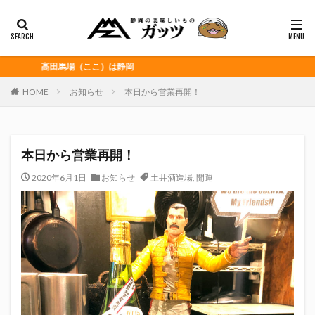
静岡おでん
富士宮やきそば
桜えび
浜松餃子
黒はんぺん
カテゴリー
高田馬場（ここ）は静岡
HOME
お知らせ
本日から営業再開！
タグ
CITY HUNTER
grenoble
HELLO KITTY
本日から営業再開！
Jリーグ
Repubrew
いなば食品
いわてグルージャ盛岡
うなぎパイ
うなぎ芋
2020年6月1日
お知らせ
土井酒造場
,
開運
おがわ
おんな泣かせ
くふうハヤテベンチャーズ静岡
こっこ
たけしの挑戦状
たけし軍団
ちびまる子
どんどん
はごろもフーズ
みかん
みともさん
アスルクラロ沼津
アビスパ福岡
アマンド娘
イカゲーム
インチキおじさん
エスエスケイフーズ