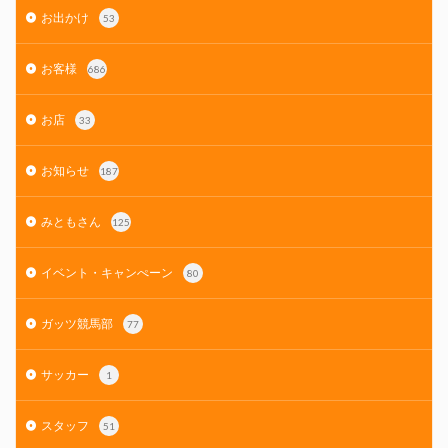
お出かけ
53
お客様
686
お店
33
お知らせ
187
みともさん
125
イベント・キャンぺーン
80
ガッツ競馬部
77
サッカー
1
スタッフ
51