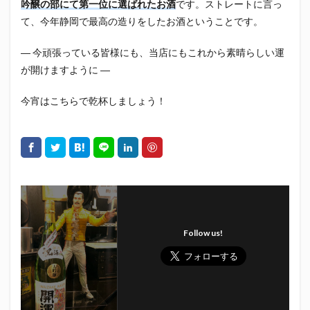
吟醸の部にて第一位に選ばれたお酒
です。ストレートに言っ
初亀
初亀醸造
勉三さん
勝俣州和
て、今年静岡で最高の造りをしたお酒ということです。
吉田義元
名古屋グランパス
君盃酒造
周年祭
呼び込み君
喜久酔
土井酒造場
型抜き
― 今頑張っている皆様にも、当店にもこれから素晴らしい運
が開けますように ―
埼玉西武ライオンズ
堀内謙伍
大村屋酒造場
大道芸
天皇杯
太田焼きそば
安田記念
今宵はこちらで乾杯しましょう！
宝塚記念
宮崎本店
富士宮やきそば
富士正酒造
富士錦
富士錦酒造
小野友樹
山とおでん
山下メロン園
川崎フロンターレ
平喜酒造
御殿場豆腐
志太泉酒造
日常
日本酒
日清
春華堂
春風亭昇太
木村飲料
杉井酒造
杉錦酒造
Follow us!
東レアローズ静岡
桜まつり
森本酒造
権田修一
横浜F・マリノス
正雪
浦和レッズ
清水エスパルス
清水東高校
湘南ベルマーレ
滝波商店
田中眼蛇夢
田子の月
百田夏菜子