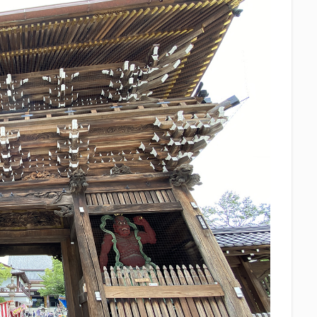
中眼蛇夢
田子の月
百田夏菜子
真卓朗商店
矢魔破
磯自
立教大学
競馬部
米久
肋さん
臥龍梅
花の舞
花
社
英君
英君酒造
葵煎餅本家
藤枝MYFC
西武ライオン
Γ
鈴木将平
鈴木矢魔破
開運
青島みかん
青島酒造
静岡お茶コーラ
静岡のお酒とおでんを愛でる会
静岡の地酒
静岡
岡高校
静岡麦酒
駒越食品
鹿島アントラーズ
黒はんぺん
検索