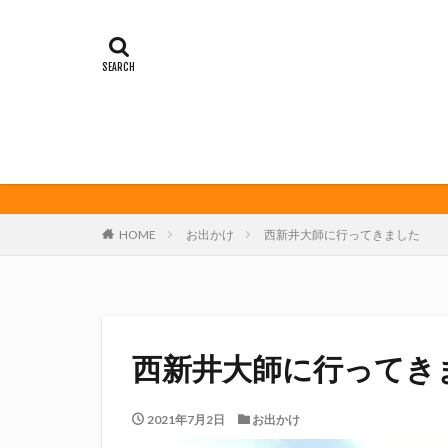
イカゲーム
オレンジデイズ
クリアソン新宿
サンフレッチェ広
ダーツ
トリ
ビッグボンバーズ
マッチ
ヤマ
三島カツオ
HOME
お出かけ
西新井大師に行ってきました
修善寺サイダー
君盃酒造
周
堀内謙伍
大
富士宮やきそば
西新井大師に行ってき
川崎フロンターレ
春風亭昇太
2021年7月2日
お出かけ
権田修一
横