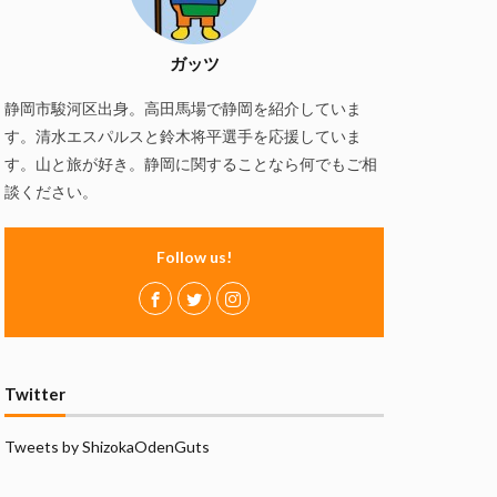
慢
磯自慢酒造
の舞酒造
ガッツ
ズ
赤石聖
静岡市駿河区出身。高田馬場で静岡を紹介していま
静岡おでん
す。清水エスパルスと鈴木将平選手を応援していま
万調ラーメン
す。山と旅が好き。静岡に関することなら何でもご相
談ください。
Follow us!
Twitter
Tweets by ShizokaOdenGuts