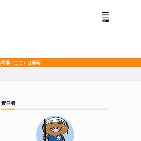
ッソ
キンミヤ
ポロ黒ラベル
セレッソ大阪
ビックボンバーズ
ホッピー
酒造
三和酒造場
静岡
食品
伊豆急行
グランパス
イオンズ
記念
宮崎本店
責任者
山下メロン園
清
春華堂
森本酒造
湘南ベルマーレ