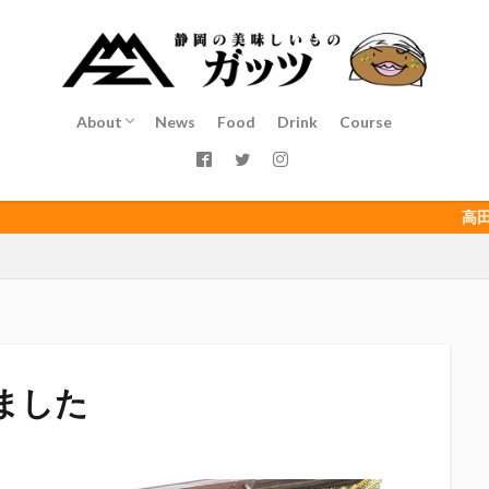
インチキおじさん
エスエスケイフーズ
エスパルス登山部
エルゴラ
カップヌードル
カツオ
カミュ
ガッツ星人
ガンダム
ゴウ清水
サウナしきじ
サガン鳥栖
サッポロビール
サッ
島
シーラック
ジェフユナイテッド市原・千葉
ジュビロ磐田
About
News
Food
Drink
Course
イソース
ドラゴン
バリ勝男クン。
パルちゃん
パワー
Service
Staff
Access
ベアードビール
ベルテックス静岡
ペスト
ペニーゆうすけ
ダネコ
リベロ
ヴィッセル神戸
七尾たくあん
三保
三和
高田馬場（ここ）は
三遠ネオフェニックス
下島さん
京都サンガF.C.
伊東市
伊藤
初亀
初亀醸造
勉三さん
勝俣州和
吉田義元
名古屋
年祭
呼び込み君
喜久酔
土井酒造場
型抜き
埼玉西武ラ
村屋酒造場
大道芸
天皇杯
太田焼きそば
安田記念
宝塚
富士正酒造
富士錦
富士錦酒造
小野友樹
山とおでん
ました
平喜酒造
御殿場豆腐
志太泉酒造
日常
日本酒
日
木村飲料
杉井酒造
杉錦酒造
東レアローズ静岡
桜まつり
浜F・マリノス
正雪
浦和レッズ
清水エスパルス
清水東高校