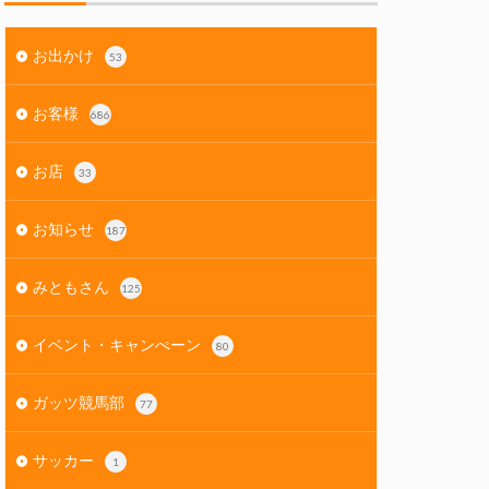
お出かけ
53
お客様
686
お店
33
お知らせ
187
みともさん
125
イベント・キャンぺーン
80
ガッツ競馬部
77
サッカー
1