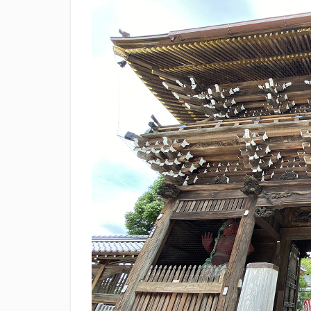
滝波商店
田
神沢川酒造場
花の舞酒造株式会
鄭大世
鈴木
静岡おでん祭
静岡新聞
静