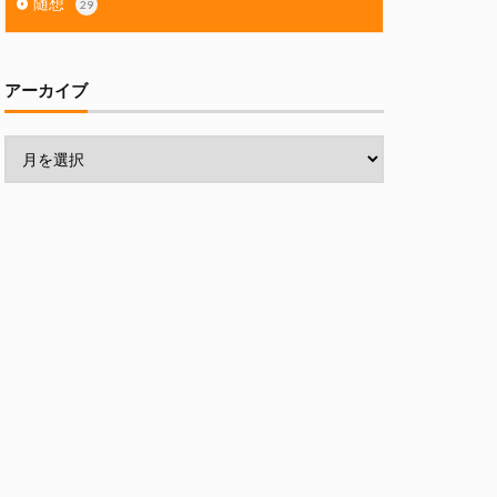
随想
29
アーカイブ