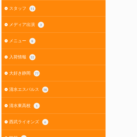
スタッフ
51
メディア出演
3
メニュー
8
入荷情報
32
大好き静岡
77
清水エスパルス
58
清水東高校
1
西武ライオンズ
6