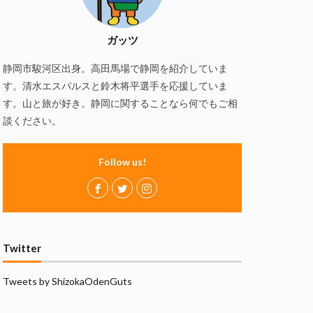
慢
磯自慢酒造
の舞酒造
ガッツ
ズ
赤石聖
静岡市駿河区出身。高田馬場で静岡を紹介していま
静岡おでん
す。清水エスパルスと鈴木将平選手を応援していま
万調ラーメン
す。山と旅が好き。静岡に関することなら何でもご相
談ください。
Follow us!
Twitter
Tweets by ShizokaOdenGuts