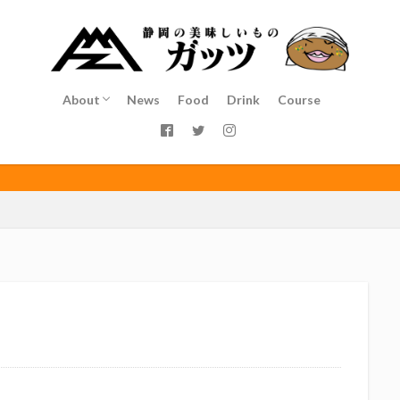
インチキおじさん
エスエスケイフーズ
エスパルス登山部
エルゴラ
カップヌードル
カツオ
カミュ
ガッツ星人
ガンダム
ゴウ清水
サウナしきじ
サガン鳥栖
サッポロビール
サッ
島
シーラック
ジェフユナイテッド市原・千葉
ジュビロ磐田
About
News
Food
Drink
Course
イソース
ドラゴン
バリ勝男クン。
パルちゃん
パワー
Service
Staff
Access
ベアードビール
ベルテックス静岡
ペスト
ペニーゆうすけ
ダネコ
リベロ
ヴィッセル神戸
七尾たくあん
三保
三和
高田馬場
三遠ネオフェニックス
下島さん
京都サンガF.C.
伊東市
伊藤
初亀
初亀醸造
勉三さん
勝俣州和
吉田義元
名古屋
年祭
呼び込み君
喜久酔
土井酒造場
型抜き
埼玉西武ラ
村屋酒造場
大道芸
天皇杯
太田焼きそば
安田記念
宝塚
富士正酒造
富士錦
富士錦酒造
小野友樹
山とおでん
平喜酒造
御殿場豆腐
志太泉酒造
日常
日本酒
日
木村飲料
杉井酒造
杉錦酒造
東レアローズ静岡
桜まつり
浜F・マリノス
正雪
浦和レッズ
清水エスパルス
清水東高校