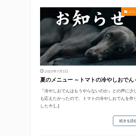
滝波商店
田
神沢川酒造場
メニ
花の舞酒造株式会
鄭大世
鈴木
静岡おでん祭
静岡新聞
静
2025年7月5日
夏のメニュー ～トマトの冷やしおでん
『冷やしおでんはもうやらないのか』との声に少
も応えたかったので、トマトの冷やしおでんを作
した🍅 […]
続きを読