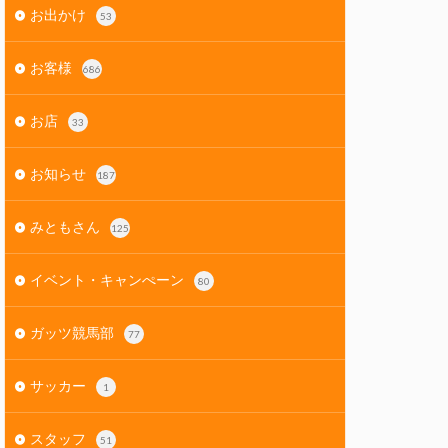
お出かけ
53
お客様
686
お店
33
お知らせ
187
みともさん
125
イベント・キャンぺーン
80
ガッツ競馬部
77
サッカー
1
スタッフ
51