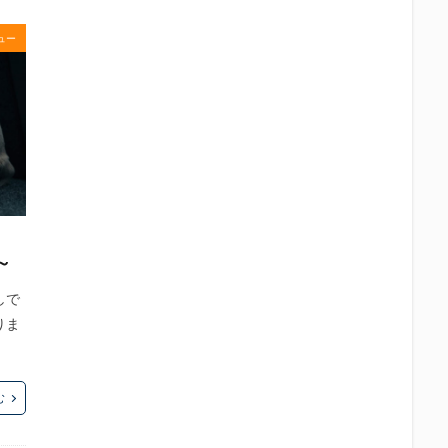
中眼蛇夢
田子の月
百田夏菜子
真卓朗商店
矢魔破
磯自
立教大学
競馬部
米久
肋さん
臥龍梅
花の舞
花
ュー
社
英君
英君酒造
葵煎餅本家
藤枝MYFC
西武ライオン
Γ
鈴木将平
鈴木矢魔破
開運
青島みかん
青島酒造
静岡お茶コーラ
静岡のお酒とおでんを愛でる会
静岡の地酒
静岡
岡高校
静岡麦酒
駒越食品
鹿島アントラーズ
黒はんぺん
検索
～
しで
りま
む