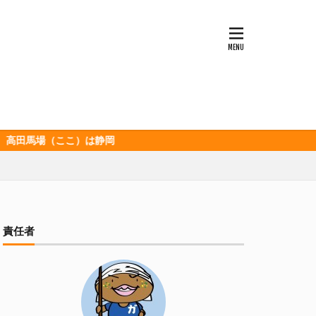
ッソ
キンミヤ
ポロ黒ラベル
セレッソ大阪
ビックボンバーズ
ホッピー
酒造
三和酒造場
（ここ）は静岡
食品
伊豆急行
グランパス
イオンズ
記念
宮崎本店
責任者
山下メロン園
清
春華堂
森本酒造
湘南ベルマーレ