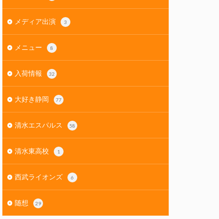
メディア出演
3
メニュー
8
入荷情報
32
大好き静岡
77
清水エスパルス
58
清水東高校
1
西武ライオンズ
6
随想
29