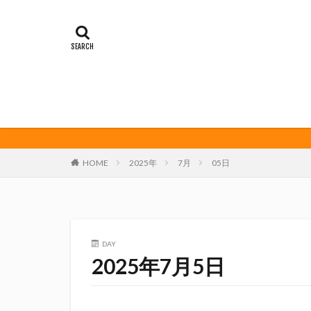
イカゲーム
オレンジデイズ
クリアソン新宿
サンフレッチェ広
ダーツ
トリ
ビッグボンバーズ
マッチ
ヤマ
三島カツオ
HOME
2025年
7月
05日
修善寺サイダー
君盃酒造
周
堀内謙伍
大
富士宮やきそば
DAY
川崎フロンターレ
2025年7月5日
春風亭昇太
権田修一
横