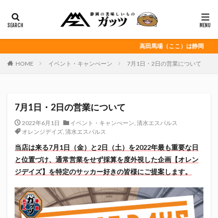
静岡おでん
富士宮やきそば
桜えび
浜松餃子
黒はんぺん
カテゴリー
高田馬場（ここ）は静岡
HOME
イベント・キャンぺーン
7月1日・2日の営業について
タグ
CITY HUNTER
grenoble
HELLO KITTY
7月1日・2日の営業について
Jリーグ
Repubrew
いなば食品
いわてグルージャ盛岡
うなぎパイ
うなぎ芋
2022年6月1日
イベント・キャンぺーン
,
清水エスパルス
オレンジデイズ
,
清水エスパルス
おがわ
おんな泣かせ
当店は来る7月1日（金）と2日（土）を2022年最も重要な日
くふうハヤテベンチャーズ静岡
こっこ
と位置づけ、通常営業をせず採算を度外視した企画【オレン
たけしの挑戦状
たけし軍団
ちびまる子
ジデイズ】を特定のサッカー好きの皆様にご提案します。
どんどん
はごろもフーズ
みかん
みともさん
アスルクラロ沼津
アビスパ福岡
アマンド娘
イカゲーム
インチキおじさん
エスエスケイフーズ