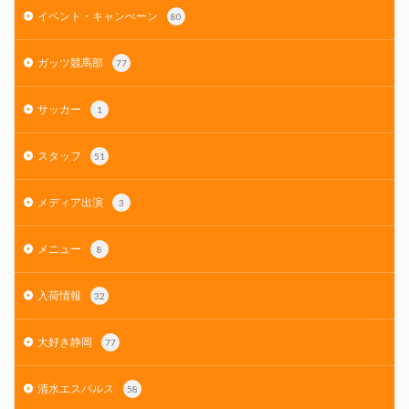
イベント・キャンぺーン
80
ガッツ競馬部
77
サッカー
1
スタッフ
51
メディア出演
3
メニュー
8
入荷情報
32
大好き静岡
77
清水エスパルス
58