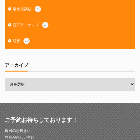
清水東高校
1
西武ライオンズ
6
随想
29
アーカイブ
ご予約お待ちしております！
毎日の息抜きに
静岡が恋しい方に