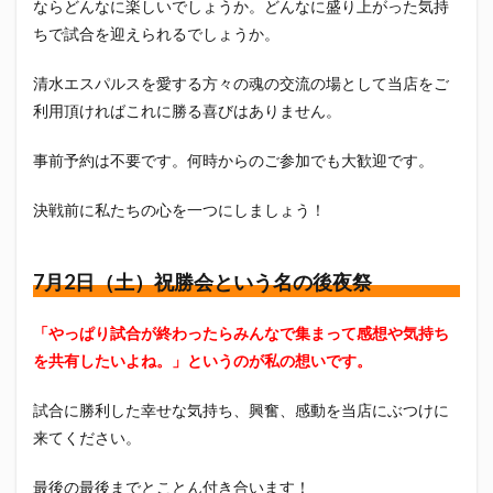
という
ならどんなに楽しいでしょうか。どんなに盛り上がった気持
真卓朗商店
矢魔破
磯自慢
磯自慢酒造
名の後
ちで試合を迎えられるでしょうか。
夜祭
神沢川酒造場
立教大学
競馬部
米久
清水エスパルスを愛する方々の魂の交流の場として当店をご
肋さん
臥龍梅
花の舞
花の舞酒造
利用頂ければこれに勝る喜びはありません。
花の舞酒造株式会社
英君
英君酒造
葵煎餅本家
藤枝MYFC
西武ライオンズ
事前予約は不要です。何時からのご参加でも大歓迎です。
赤石聖
鄭大世
鈴木Γ
鈴木将平
決戦前に私たちの心を一つにしましょう！
鈴木矢魔破
開運
青島みかん
青島酒造
静岡おでん
静岡おでん祭
静岡お茶コーラ
7月2日（土）祝勝会という名の後夜祭
静岡のお酒とおでんを愛でる会
静岡の地酒
静岡万調ラーメン
静岡新聞
静岡高校
「やっぱり試合が終わったらみんなで集まって感想や気持ち
静岡麦酒
駒越食品
鹿島アントラーズ
を共有したいよね。」というのが私の想いです。
黒はんぺん
試合に勝利した幸せな気持ち、興奮、感動を当店にぶつけに
来てください。
検索
最後の最後までとことん付き合います！