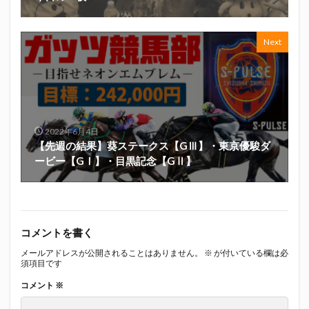
Next
2022年6月4日
【先週の結果】葵ステークス【GⅢ】・東京優駿ダ
ービー【GⅠ】・目黒記念【GⅡ】
コメントを書く
メールアドレスが公開されることはありません。
※
が付いている欄は必
須項目です
コメント
※