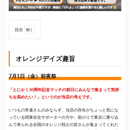
初亀
初亀醸造
勉三さん
勝俣州和
吉田義元
名古屋グランパス
君盃酒造
周年祭
呼び込み君
喜久酔
土井酒造場
型抜き
目次
埼玉西武ライオンズ
堀内謙伍
大村屋酒造場
1
大道芸
天皇杯
太田焼きそば
安田記念
オレ
宝塚記念
宮崎本店
富士宮やきそば
ンジ
デイ
富士正酒造
富士錦
富士錦酒造
小野友樹
オレンジデイズ趣旨
ズ趣
旨
山とおでん
山下メロン園
川崎フロンターレ
1.1
平喜酒造
御殿場豆腐
志太泉酒造
日常
7月1日（金）前夜祭
7月1
日本酒
日清
春華堂
春風亭昇太
日
（金）
「とにかく30周年記念マッチの前日にみんなで集まって気持
木村飲料
杉井酒造
杉錦酒造
前夜祭
ちを高めたい！」というのが当店の考えです。
東レアローズ静岡
桜まつり
森本酒造
1.2
権田修一
横浜F・マリノス
正雪
浦和レッズ
7月2
いつもの常連さんのみならず、当店の存在がちょっと気にな
日
っている関東在住サポーターの方や、前のりで東京に乗り込
清水エスパルス
清水東高校
湘南ベルマーレ
（土）
んで来られる全国のオレンジ戦士の皆さんが集まってくれた
祝勝会
滝波商店
田中眼蛇夢
田子の月
百田夏菜子