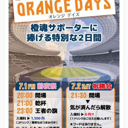
エスパルス登山部
エルゴラッソ
オレンジデイズ
カップヌードル
カツオ
カミュ
ガッツ星人
ガンダム
キンミヤ
クリアソン新宿
ゴウ清水
サウナしきじ
サガン鳥栖
サッポロビール
サッポロ黒ラベル
サンフレッチェ広島
シーラック
ジェフユナイテッド市原・千葉
ジュビロ磐田
セレッソ大阪
ダーツ
トリイソース
ドラゴン
バリ勝男クン。
パルちゃん
パワー
ビックボンバーズ
ビッグボンバーズ
ベアードビール
ベルテックス静岡
ペスト
ペニーゆうすけ
ホッピー
マッチ
ヤマダネコ
リベロ
ヴィッセル神戸
七尾たくあん
三保
三和酒造
三和酒造場
三島カツオ
三遠ネオフェニックス
下島さん
京都サンガF.C.
伊東市
伊藤食品
伊豆急行
修善寺サイダー