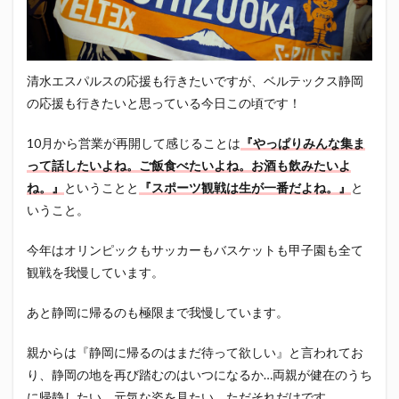
エスパルス登山部
エルゴラッソ
オレンジデイズ
カップヌードル
カツオ
カミュ
ガッツ星人
ガンダム
キンミヤ
クリアソン新宿
ゴウ清水
清水エスパルスの応援も行きたいですが、ベルテックス静岡
サウナしきじ
サガン鳥栖
サッポロビール
の応援も行きたいと思っている今日この頃です！
サッポロ黒ラベル
サンフレッチェ広島
シーラック
10月から営業が再開して感じることは
『やっぱりみんな集ま
ジェフユナイテッド市原・千葉
ジュビロ磐田
って話したいよね。ご飯食べたいよね。お酒も飲みたいよ
セレッソ大阪
ダーツ
トリイソース
ドラゴン
ね。』
ということと
『スポーツ観戦は生が一番だよね。』
と
バリ勝男クン。
パルちゃん
パワー
いうこと。
ビックボンバーズ
ビッグボンバーズ
今年はオリンピックもサッカーもバスケットも甲子園も全て
ベアードビール
ベルテックス静岡
ペスト
観戦を我慢しています。
ペニーゆうすけ
ホッピー
マッチ
ヤマダネコ
リベロ
ヴィッセル神戸
七尾たくあん
三保
あと静岡に帰るのも極限まで我慢しています。
三和酒造
三和酒造場
三島カツオ
親からは『静岡に帰るのはまだ待って欲しい』と言われてお
三遠ネオフェニックス
下島さん
京都サンガF.C.
り、静岡の地を再び踏むのはいつになるか…両親が健在のうち
伊東市
伊藤食品
伊豆急行
修善寺サイダー
に帰静したい、元気な姿を見たい。ただそれだけです。