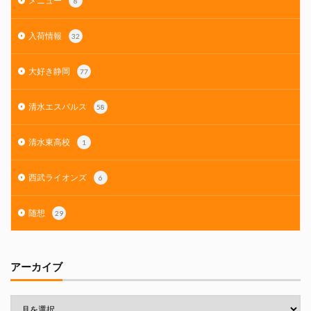
メニュー
8
入荷情報
32
大好き静岡
77
清水エスパルス
58
清水東高校
1
西武ライオンズ
6
随想
29
アーカイブ