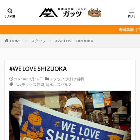
静岡おでん
富士宮やきそば
桜えび
浜松餃子
黒はんぺん
カテゴリー
高田馬場（ここ）は
HOME
スタッフ
#WE LOVE SHIZUOKA
タグ
CITY HUNTER
grenoble
HELLO KITTY
#WE LOVE SHIZUOKA
Jリーグ
Repubrew
いなば食品
いわてグルージャ盛岡
うなぎパイ
うなぎ芋
2021年10月16日
スタッフ
,
大好き静岡
ベルテックス静岡
,
清水エスパルス
おがわ
おんな泣かせ
くふうハヤテベンチャーズ静岡
こっこ
たけしの挑戦状
たけし軍団
ちびまる子
どんどん
はごろもフーズ
みかん
みともさん
アスルクラロ沼津
アビスパ福岡
アマンド娘
イカゲーム
インチキおじさん
エスエスケイフーズ