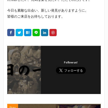
初亀
初亀醸造
勉三さん
勝俣州和
今日も素敵な出会い、新しい発見がありますように。
吉田義元
名古屋グランパス
君盃酒造
周年祭
皆様のご来店をお待ちしております。
呼び込み君
喜久酔
土井酒造場
型抜き
埼玉西武ライオンズ
堀内謙伍
大村屋酒造場
大道芸
天皇杯
太田焼きそば
安田記念
宝塚記念
宮崎本店
富士宮やきそば
富士正酒造
富士錦
富士錦酒造
小野友樹
山とおでん
山下メロン園
川崎フロンターレ
平喜酒造
御殿場豆腐
志太泉酒造
日常
Follow us!
日本酒
日清
春華堂
春風亭昇太
木村飲料
杉井酒造
杉錦酒造
東レアローズ静岡
桜まつり
森本酒造
権田修一
横浜F・マリノス
正雪
浦和レッズ
清水エスパルス
清水東高校
湘南ベルマーレ
滝波商店
田中眼蛇夢
田子の月
百田夏菜子
Prev