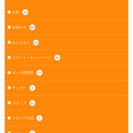
お店
33
お知らせ
187
みともさん
125
イベント・キャンぺーン
80
ガッツ競馬部
77
サッカー
1
スタッフ
51
メディア出演
3