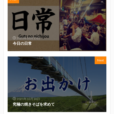
真卓朗商店
矢魔破
磯自慢
磯自慢酒造
神沢川酒造場
立教大学
競馬部
米久
肋さん
臥龍梅
花の舞
花の舞酒造
花の舞酒造株式会社
英君
英君酒造
葵煎餅本家
藤枝MYFC
西武ライオンズ
2021年10月15日
赤石聖
鄭大世
鈴木Γ
鈴木将平
今日の日常
鈴木矢魔破
開運
青島みかん
青島酒造
静岡おでん
静岡おでん祭
静岡お茶コーラ
Next
静岡のお酒とおでんを愛でる会
静岡の地酒
静岡万調ラーメン
静岡新聞
静岡高校
静岡麦酒
駒越食品
鹿島アントラーズ
黒はんぺん
2021年10月18日
検索
究極の焼きそばを求めて